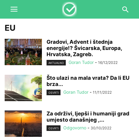
EU
Gradovi, Advent i štednja
energije!? Švicarska, Europa,
Hrvatska, Zagreb.
Goran Tudor
-
16/12/2022
AKTUALNO
Što ulazi na mala vrata? Da li EU
brza...
Goran Tudor
-
11/11/2022
OSVRTI
Za održivi, ljepši i humaniji grad
umjesto današnjeg ,...
Odgovorno
-
30/10/2022
OSVRTI