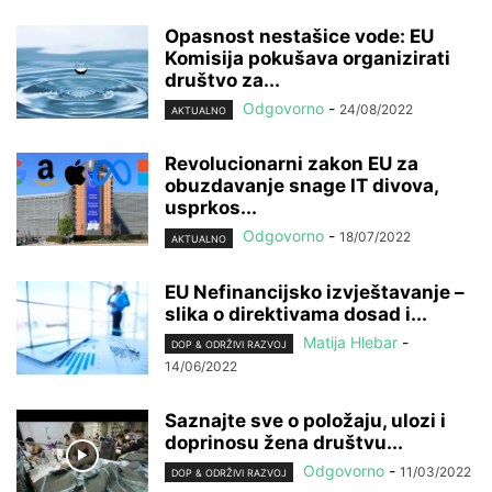
Opasnost nestašice vode: EU
Komisija pokušava organizirati
društvo za...
Odgovorno
-
24/08/2022
AKTUALNO
Revolucionarni zakon EU za
obuzdavanje snage IT divova,
usprkos...
Odgovorno
-
18/07/2022
AKTUALNO
EU Nefinancijsko izvještavanje –
slika o direktivama dosad i...
Matija Hlebar
-
DOP & ODRŽIVI RAZVOJ
14/06/2022
Saznajte sve o položaju, ulozi i
doprinosu žena društvu...
Odgovorno
-
11/03/2022
DOP & ODRŽIVI RAZVOJ