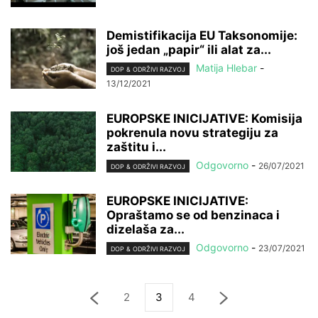
Demistifikacija EU Taksonomije:
još jedan „papir“ ili alat za...
Matija Hlebar
-
DOP & ODRŽIVI RAZVOJ
13/12/2021
EUROPSKE INICIJATIVE: Komisija
pokrenula novu strategiju za
zaštitu i...
Odgovorno
-
26/07/2021
DOP & ODRŽIVI RAZVOJ
EUROPSKE INICIJATIVE:
Opraštamo se od benzinaca i
dizelaša za...
Odgovorno
-
23/07/2021
DOP & ODRŽIVI RAZVOJ
2
3
4