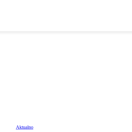
E
DOP I ODRŽIVI RAZVOJ
AKTUALNO
OSVRTI
Aktualno