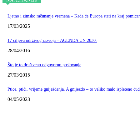
NAJČITANIJE
Ljetno i zimsko računanje vremena – Kada će Europa stati na kraj pomican
17/03/2025
17 ciljeva održivog razvoja – AGENDA UN 2030.
28/04/2016
Što je to društveno odgovorno poslovanje
27/03/2015
Ptice, ptići, vrijeme gniježdenja. A gnijezdo – to veliko malo ispleteno ču
04/05/2023
DOBRA HRVATSKA