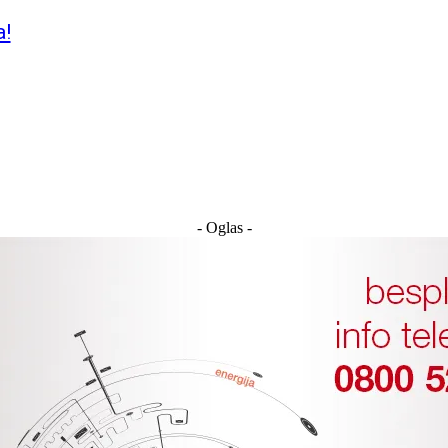
a!
- Oglas -