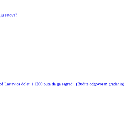
ju satova?
do! Lastavica doleti i 1200 puta da ga sagradi. (Budite odgovoran građanin)