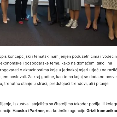
sopis koncepcijski i tematski namijenjen poduzetnicima i vodeći
je ekonomske i gospodarske teme, kako na domaćem, tako i na
ogovarati o aktualnostima koje u jednakoj mjeri utječu na različ
jem poslovali. Za kraj godine, kao tema kojoj se dodatno posvet
renutno stanje u struci, predstojeći trendovi, ali i pitanje
ljenja, iskustva i stajališta sa čitateljima također podijelili koleg
gencije
Hauska i Partner
, marketinške agencije
Grizli komunika