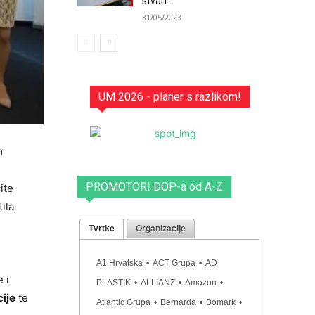
stvari...
31/05/2023
UM 2026 - planer s razlikom!
m
PROMOTORI DOP-a od A-Z
ite
ila
Tvrtke
Organizacije
A1 Hrvatska
•
ACT Grupa
•
AD
e i
PLASTIK
•
ALLIANZ
•
Amazon
•
cije
te
Atlantic Grupa
•
Bernarda
•
Bomark
•