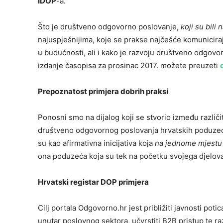
IDOP
-a.
Što je društveno odgovorno poslovanje,
koji su bili
najuspješnijima, koje se prakse najčešće komuniciraj
u budućnosti, ali i kako je razvoju društveno odgovo
izdanje časopisa za prosinac 2017. možete preuzeti
Prepoznatost primjera dobrih praksi
Ponosni smo na dijalog koji se stvorio između različi
društveno odgovornog poslovanja hrvatskih poduzeća.
su kao afirmativna inicijativa koja
na jednome mjestu 
ona poduzeća koja su tek na početku svojega djelova
Hrvatski registar DOP primjera
Cilj portala Odgovorno.hr jest približiti javnosti po
unutar poslovnog sektora, učvrstiti B2B pristup te r