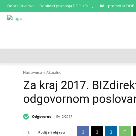
Dobra Hrvatska
Dobitnici priznanja DOP u RH
UM
– promotor DOP-
HRVATSKI REGISTAR DOP-A
RAZGOVORI I KOLUMNE
Naslovnica
Aktualno
Za kraj 2017. BIZdirek
odgovornom poslova
Odgovorno
19/12/2017
Podijeli objavu