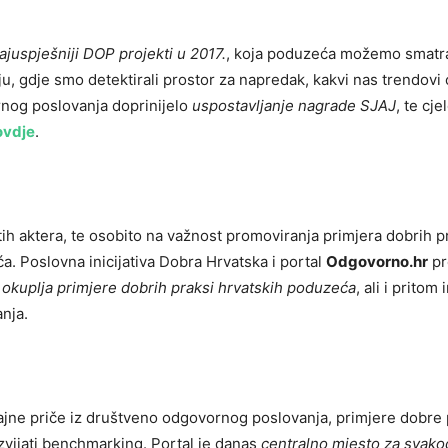
 najuspješniji DOP projekti u 2017.
, koja poduzeća možemo smatra
u, gdje smo detektirali prostor za napredak, kakvi nas trendovi
rnog poslovanja doprinijelo
uspostavljanje nagrade SJAJ
, te cj
ovdje
.
tih aktera, te osobito na važnost promoviranja primjera dobrih p
 Poslovna inicijativa Dobra Hrvatska i portal
Odgovorno.hr
pr
okuplja primjere dobrih praksi hrvatskih poduzeća
, ali i pritom 
nja.
ticajne priče iz društveno odgovornog poslovanja, primjere dobre
azvijati benchmarking. Portal je danas
centralno mjesto za svak