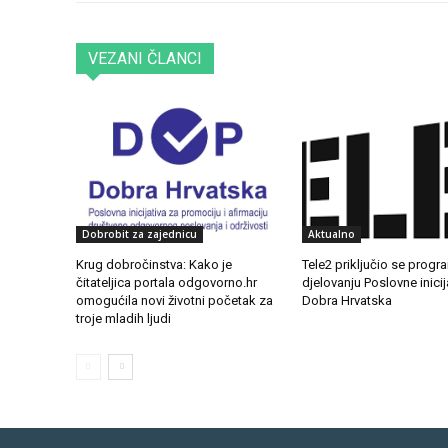
VEZANI ČLANCI
Dobrobit za zajednicu
Aktualno
Krug dobročinstva: Kako je
Tele2 priključio se pro
čitateljica portala odgovorno.hr
djelovanju Poslovne inicij
omogućila novi životni početak za
Dobra Hrvatska
troje mladih ljudi