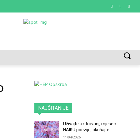
VREDNOTE I VRLINE
VIŠE...
o
NAJČITANIJE
Uživajte uz travanj, mjesec
HAIKU poezije, okušajte...
11/04/2026