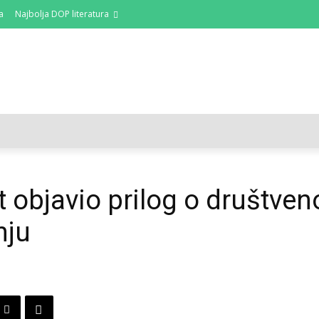
a
Najbolja DOP literatura
DOP I ODRŽIVI RAZVOJ
AKTUALNO
OSVRTI
t objavio prilog o društven
nju