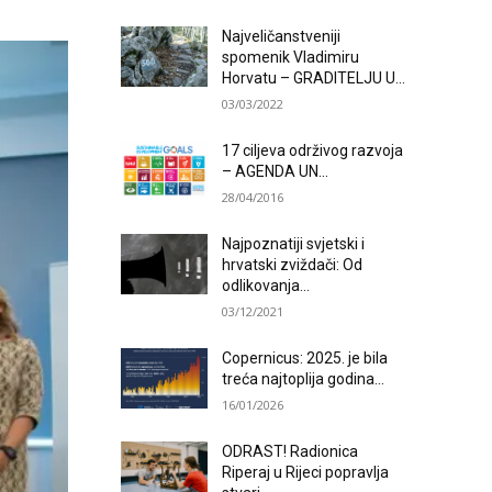
Najveličanstveniji
spomenik Vladimiru
Horvatu – GRADITELJU U...
03/03/2022
17 ciljeva održivog razvoja
– AGENDA UN...
28/04/2016
Najpoznatiji svjetski i
hrvatski zviždači: Od
odlikovanja...
03/12/2021
Copernicus: 2025. je bila
treća najtoplija godina...
16/01/2026
ODRAST! Radionica
Riperaj u Rijeci popravlja