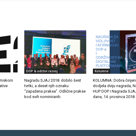
DOP & održivi razvoj
Kolumne
gramskom
Nagradu SJAJ 2018. dobilo šest
KOLUMNA: Dobra činjen
ative
tvrtki, a deset njih oznaku
dodjela dviju nagrada, 
“zapažena praksa”. Odlične prakse
HUP DOP i Nagrada SJAJ
kod svih nominiranih.
dana, 14. prosinca 2018.