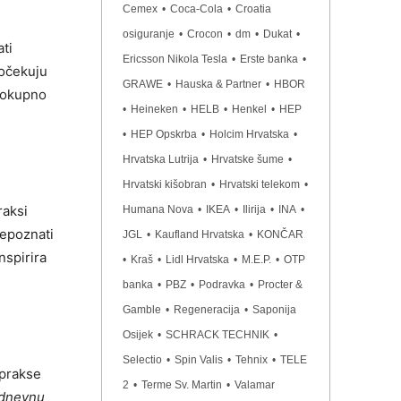
Cemex
•
Coca-Cola
•
Croatia
osiguranje
•
Crocon
•
dm
•
Dukat
•
ti
Ericsson Nikola Tesla
•
Erste banka
•
 očekuju
GRAWE
•
Hauska & Partner
•
HBOR
elokupno
•
Heineken
•
HELB
•
Henkel
•
HEP
•
HEP Opskrba
•
Holcim Hrvatska
•
Hrvatska Lutrija
•
Hrvatske šume
•
Hrvatski kišobran
•
Hrvatski telekom
•
raksi
Humana Nova
•
IKEA
•
Ilirija
•
INA
•
epoznati
JGL
•
Kaufland Hrvatska
•
KONČAR
inspirira
•
Kraš
•
Lidl Hrvatska
•
M.E.P.
•
OTP
banka
•
PBZ
•
Podravka
•
Procter &
Gamble
•
Regeneracija
•
Saponija
Osijek
•
SCHRACK TECHNIK
•
Selectio
•
Spin Valis
•
Tehnix
•
TELE
 prakse
2
•
Terme Sv. Martin
•
Valamar
odnevnu