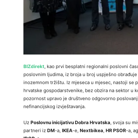
BIZdirekt
, kao prvi besplatni regionalni poslovni ča
poslovnim ljudima, iz broja u broj uspješno obrađu
inozemnom tržištu. Iz mjeseca u mjesec, nastoji se pr
hrvatske gospodarstvenike, bez obzira na sektor u ko
pozornost upravo je društveno odgovorno poslovanje, t
nefinancijskog izvještavanja.
Uz
Poslovnu inicijativu Dobra Hrvatska
, svoja su miš
partneri iz
DM
-a,
IKEA
-e,
Nextbikea
,
HR PSOR
-a, a