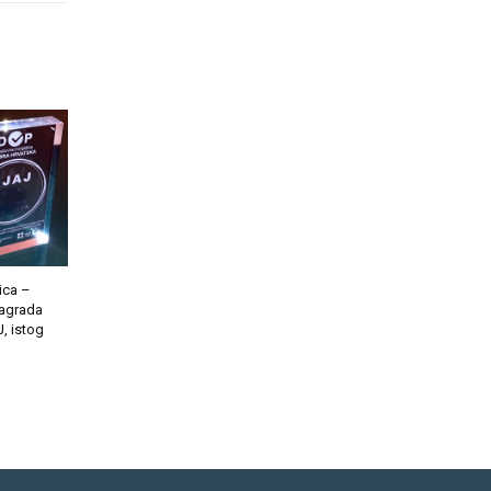
ica –
Nagrada
, istog