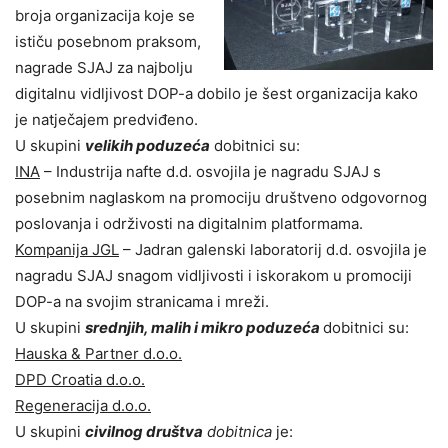
broja organizacija koje se
ističu posebnom praksom,
nagrade SJAJ za najbolju
digitalnu vidljivost DOP-a dobilo je šest organizacija kako
je natječajem predviđeno.
U skupini
velikih poduzeća
dobitnici su:
INA
– Industrija nafte d.d. osvojila je nagradu SJAJ s
posebnim naglaskom na promociju društveno odgovornog
poslovanja i održivosti na digitalnim platformama.
Kompanija JGL
– Jadran galenski laboratorij d.d. osvojila je
nagradu SJAJ snagom vidljivosti i iskorakom u promociji
DOP-a na svojim stranicama i mreži.
U skupini
srednjih, malih i mikro poduzeća
dobitnici su:
Hauska & Partner d.o.o.
DPD Croatia d.o.o.
Regeneracija d.o.o.
U skupini
civilnog društva
dobitnica
je: