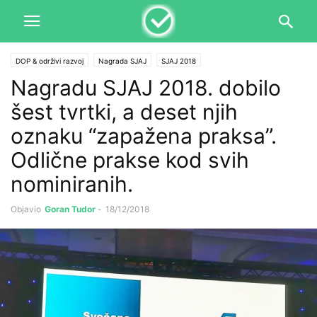
DOP & održivi razvoj
Nagrada SJAJ
SJAJ 2018
Nagradu SJAJ 2018. dobilo
šest tvrtki, a deset njih
oznaku “zapažena praksa”.
Odlične prakse kod svih
nominiranih.
Objavio
Goran Tudor
-
18/12/2018