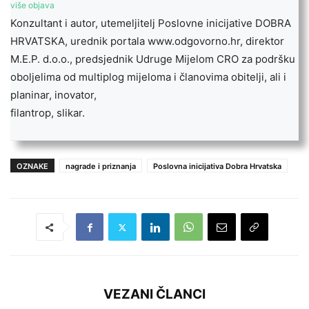
više objava
Konzultant i autor, utemeljitelj Poslovne inicijative DOBRA
HRVATSKA, urednik portala www.odgovorno.hr, direktor
M.E.P. d.o.o., predsjednik Udruge Mijelom CRO za podršku
oboljelima od multiplog mijeloma i članovima obitelji, ali i
planinar, inovator,
filantrop, slikar.
OZNAKE
nagrade i priznanja
Poslovna inicijativa Dobra Hrvatska
VEZANI ČLANCI