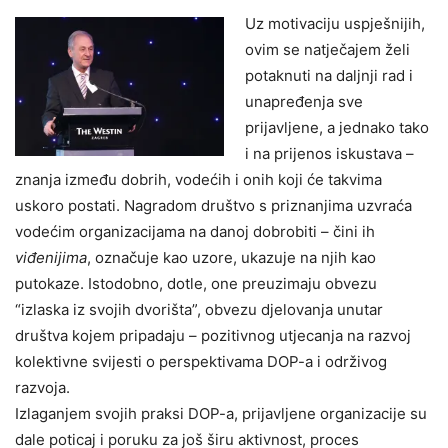
Uz motivaciju uspješnijih,
ovim se natječajem želi
potaknuti na daljnji rad i
unapređenja sve
prijavljene, a jednako tako
i na prijenos iskustava –
znanja između dobrih, vodećih i onih koji će takvima
uskoro postati. Nagradom društvo s priznanjima uzvraća
vodećim organizacijama na danoj dobrobiti – čini ih
viđenijima
, označuje kao uzore, ukazuje na njih kao
putokaze. Istodobno, dotle, one preuzimaju obvezu
“izlaska iz svojih dvorišta”, obvezu djelovanja unutar
društva kojem pripadaju – pozitivnog utjecanja na razvoj
kolektivne svijesti o perspektivama DOP-a i održivog
razvoja.
Izlaganjem svojih praksi DOP-a, prijavljene organizacije su
dale poticaj i poruku za još širu aktivnost, proces