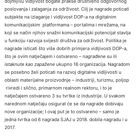
dojmljivu vidljivost bogate prakse društveno odgovornog
poslovanja i zalaganja za održivost. Cilj je nagrade poticati
subjekte na izlaganje i vidljivost DOP-a na digitalnim
komunikacijskim platformama – portalima i mrežama, na
koji se način njihov snažni komunikacijski potencijal stavlja
u funkciju razvoja svijesti društva za održivost. Politika je
nagrade isticati što više dobrih primjera vidljivosti DOP-a,
što je ovim natječajem i ostvareno –
nagrađene su
ili
istaknute kao zapažene
ukupno 16 organizacija. Nagradom
se posebno želi poticati na razvoj digitalne vidljivosti u
oblasti materijalne proizvodnje – industriji, turizmu, poljop
rivredi i slično, primarnom realnom rektoru, i to je
natječajem ostvareno 3 su tvrtke iz industrije. U svakom
narednom natječaju osigurat će se da nagrade dobivaju
nove organizacije; I ovaj put je to ostvareno – samo je
jedna tvrtka od 6 nagrada SJAJ u 2018. dobila nagradu i u
2017.