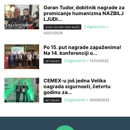
Goran Tudor, dobitnik nagrade za
promicanje humanizma NAZBILJ
LJUDI...
Odgovorno
-
SLIKA GOVORI 1000 RIJEČI
05/01/2026
Po 15. put nagrade zapaženima!
Na 14. konferenciji o...
Odgovorno
-
13/10/2022
AKTUALNO
CEMEX-u još jedna Velika
nagrada sigurnosti, četvrtu
godinu za...
Odgovorno
-
30/09/2022
AKTUALNO