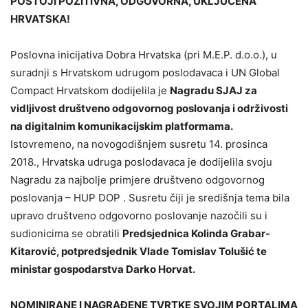
POSTOJI POZITIVNA, ODGOVORNA, UKLJUČENA
HRVATSKA!
Poslovna inicijativa Dobra Hrvatska (pri M.E.P. d.o.o.), u
suradnji s Hrvatskom udrugom poslodavaca i UN Global
Compact Hrvatskom dodijelila je
Nagradu SJAJ za
vidljivost društveno odgovornog poslovanja i održivosti
na digitalnim komunikacijskim platformama.
Istovremeno, na novogodišnjem susretu 14. prosinca
2018., Hrvatska udruga poslodavaca je dodijelila svoju
Nagradu za najbolje primjere društveno odgovornog
poslovanja – HUP DOP . Susretu čiji je središnja tema bila
upravo društveno odgovorno poslovanje nazočili su i
sudionicima se obratili
Predsjednica Kolinda Grabar-
Kitarović, potpredsjednik Vlade Tomislav Tolušić te
ministar gospodarstva Darko Horvat.
NOMINIRANE I NAGRAĐENE TVRTKE
SVOJIM PORTALIMA