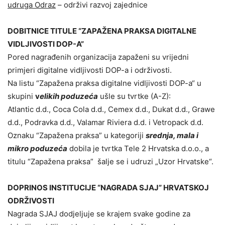
udruga Odraz
– održivi razvoj zajednice
DOBITNICE TITULE
“ZAPAŽENA PRAKSA DIGITALNE
VIDLJIVOSTI DOP-A”
Pored nagrađenih organizacija zapaženi su vrijedni
primjeri digitalne vidljivosti DOP-a i održivosti.
Na listu “Zapažena praksa digitalne vidljivosti DOP-a“ u
skupini
v
elikih poduzeća
ušle su tvrtke (A-Z):
Atlantic d.d., Coca Cola d.d., Cemex d.d., Dukat d.d., Grawe
d.d., Podravka d.d., Valamar Riviera d.d. i Vetropack d.d.
Oznaku “Zapažena praksa” u kategoriji
srednja, mala i
mikro poduzeća
dobila je tvrtka Tele 2 Hrvatska d.o.o., a
titulu “Zapažena praksa” šalje se i udruzi „Uzor Hrvatske“.
DOPRINOS INSTITUCIJE “NAGRADA SJAJ”
HRVATSKOJ
ODRŽIVOSTI
Nagrada SJAJ dodjeljuje se krajem svake godine za