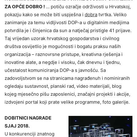
ZA OPĆE DOBRO !
… potiču ozračje održivosti u Hrvatskoj,
pokazju kako se može biti uspješna i
dobra
tvrtka. Veliko
zanimanje za temu vidljivosti DOP-a u digitalnim medijima
potvrdila je i činjenica da sun a natječaj pristigle 41 prijave.
Taj vrijedan uzorak hrvatskog gospodarstva i civilnog
društva osvijetlio je mogućnosti i bogatu praksu naših
organizacija – raznovrsne pristupe, kreativna rješenja i
inovatine alate, a negdje i visoku, čak dnevnu i tjednu,
učestalost komuniciranja DOP-a s javnošću. Sa
zadovoljstvom se na stranicama nagrađenuh i nominiranih
ogledaju sustavnost, planski rad, video materijali, blog
kojeg mjesečno pišu zaposlenici, značajni projekti i akcije,
izdvojeni portal koji prate velike programme, foto galerije.
DOBITNICI
NAGRADE
SJAJ 2018.
U konkurenciji znatnog