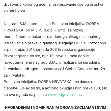
društveno korisnog učenja, osvješćivanje cijelog društva
za održivost.
Nagradu SJAJ utemeljila je Poslovna inicijativa DOBRA
HRVATSKA (pri M.E.P. d.o.o. – tvrtci za razvoj
menadžmenta), nakon provedenog velikog nacionalnog
istraživanja o praksi digitalnog izlaganja DOP-a u razdoblju
srpanj-rujan 2017. između 203 hrvatske organizacije.
Prvorangirane tvrtke, njih 10, prve su tada dobile
novoutemeljenu nagradu SJAJ, u realiziranoj suradnji s
Hrvatskom udrugom poslodavaca i Global Compact mreža
za Hrvatsku.
Poslovna inicijativa DOBRA HRVATSKA ima danas u
članstvu 30-ak tvrtki, a akciono okuplja i njih preko 100, što
se sve ogleda na portalu
www.odgovorno.hr
.
NAGRAĐENIM I NOMINIRANIM ORGANIZACIJAMA I SVIM