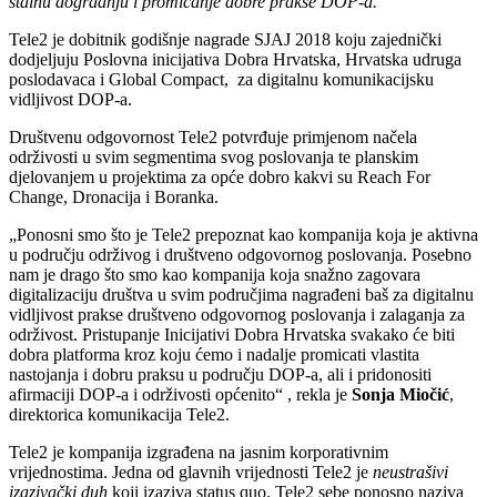
stalnu dogradnju i promicanje dobre prakse DOP-a.
Tele2 je dobitnik godišnje nagrade SJAJ 2018 koju zajednički
dodjeljuju Poslovna inicijativa Dobra Hrvatska, Hrvatska udruga
poslodavaca i Global Compact, za digitalnu komunikacijsku
vidljivost DOP-a.
Društvenu odgovornost Tele2 potvrđuje primjenom načela
održivosti u svim segmentima svog poslovanja te planskim
djelovanjem u projektima za opće dobro kakvi su Reach For
Change, Dronacija i Boranka.
„Ponosni smo što je Tele2 prepoznat kao kompanija koja je aktivna
u području održivog i društveno odgovornog poslovanja. Posebno
nam je drago što smo kao kompanija koja snažno zagovara
digitalizaciju društva u svim područjima nagrađeni baš za digitalnu
vidljivost prakse društveno odgovornog poslovanja i zalaganja za
održivost. Pristupanje Inicijativi Dobra Hrvatska svakako će biti
dobra platforma kroz koju ćemo i nadalje promicati vlastita
nastojanja i dobru praksu u području DOP-a, ali i pridonositi
afirmaciji DOP-a i održivosti općenito“ , rekla je
Sonja Miočić
,
direktorica komunikacija Tele2.
Tele2 je kompanija izgrađena na jasnim korporativnim
vrijednostima. Jedna od glavnih vrijednosti Tele2 je
neustrašivi
izazivački duh
koji izaziva status quo. Tele2 sebe ponosno naziva