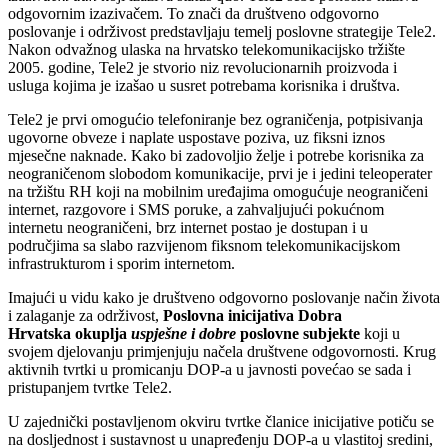
odgovornim izazivačem. To znači da društveno odgovorno
poslovanje i održivost predstavljaju temelj poslovne strategije Tele2.
Nakon odvažnog ulaska na hrvatsko telekomunikacijsko tržište
2005. godine, Tele2 je stvorio niz revolucionarnih proizvoda i
usluga kojima je izašao u susret potrebama korisnika i društva.
Tele2 je prvi omogućio telefoniranje bez ograničenja, potpisivanja
ugovorne obveze i naplate uspostave poziva, uz fiksni iznos
mjesečne naknade. Kako bi zadovoljio želje i potrebe korisnika za
neograničenom slobodom komunikacije, prvi je i jedini teleoperater
na tržištu RH koji na mobilnim uređajima omogućuje neograničeni
internet, razgovore i SMS poruke, a zahvaljujući pokućnom
internetu neograničeni, brz internet postao je dostupan i u
područjima sa slabo razvijenom fiksnom telekomunikacijskom
infrastrukturom i sporim internetom.
Imajući u vidu kako je društveno odgovorno poslovanje način života
i zalaganje za održivost,
Poslovna inicijativa Dobra
Hrvatska
okuplja
uspješne i dobre
poslovne subjekte
koji u
svojem djelovanju primjenjuju načela društvene odgovornosti. Krug
aktivnih tvrtki u promicanju DOP-a u javnosti povećao se sada i
pristupanjem tvrtke Tele2.
U zajednički postavljenom okviru tvrtke članice inicijative potiču se
na dosljednost i sustavnost u unapređenju DOP-a u vlastitoj sredini,