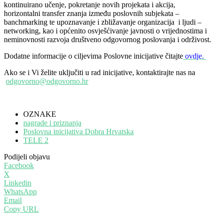
kontinuirano učenje, pokretanje novih projekata i akcija,
horizontalni transfer znanja između poslovnih subjekata –
banchmarking te upoznavanje i zbližavanje organizacija i ljudi –
networking, kao i općenito osvješćivanje javnosti o vrijednostima i
neminovnosti razvoja društveno odgovornog poslovanja i održivost.
Dodatne informacije o ciljevima Poslovne inicijative čitajte
ovdje.
Ako se i Vi želite uključiti u rad inicijative, kontaktirajte nas na
odgovorno@odgovorno.hr
OZNAKE
nagrade i priznanja
Poslovna inicijativa Dobra Hrvatska
TELE 2
Podijeli objavu
Facebook
X
Linkedin
WhatsApp
Email
Copy URL