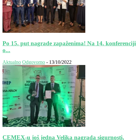
Po 15. put nagrade zapaženima! Na 14. konferenciji
o...
Aktualno
Odgovorno
-
13/10/2022
CEMEX-u još jedna Velika nagrada sigurnosti,