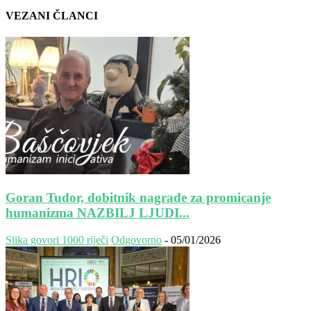
VEZANI ČLANCI
Goran Tudor, dobitnik nagrade za promicanje
humanizma NAZBILJ LJUDI...
Slika govori 1000 riječi
Odgovorno
-
05/01/2026