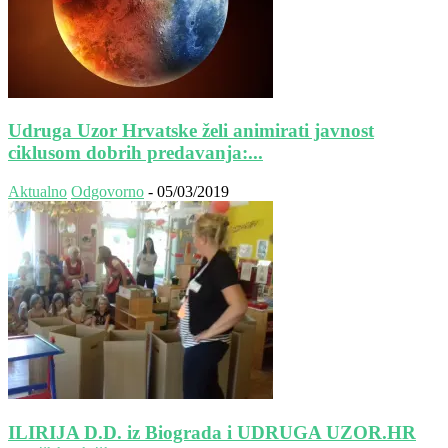
Udruga Uzor Hrvatske želi animirati javnost
ciklusom dobrih predavanja:...
Aktualno
Odgovorno
-
05/03/2019
ILIRIJA D.D. iz Biograda i UDRUGA UZOR.HR