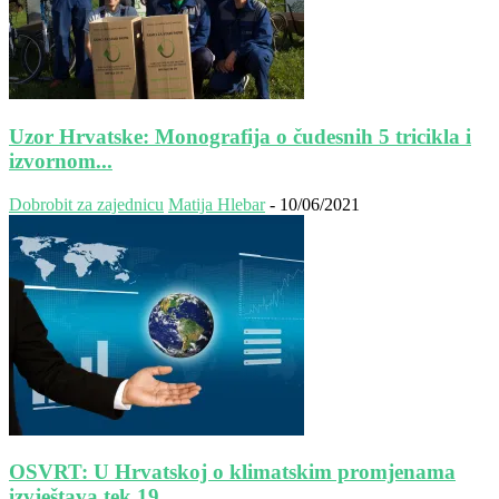
Uzor Hrvatske: Monografija o čudesnih 5 tricikla i
izvornom...
Dobrobit za zajednicu
Matija Hlebar
-
10/06/2021
OSVRT: U Hrvatskoj o klimatskim promjenama
izvještava tek 19...