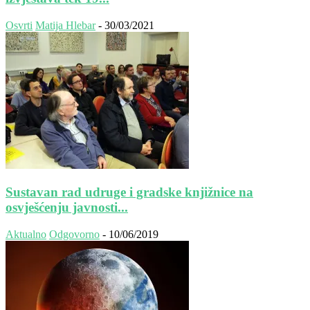
Osvrti
Matija Hlebar
-
30/03/2021
Sustavan rad udruge i gradske knjižnice na
osvješćenju javnosti...
Aktualno
Odgovorno
-
10/06/2019