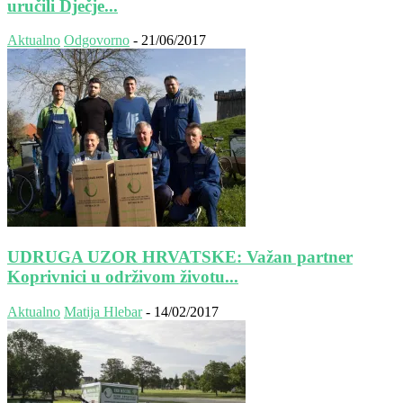
uručili Dječje...
Aktualno
Odgovorno
-
21/06/2017
UDRUGA UZOR HRVATSKE: Važan partner
Koprivnici u održivom životu...
Aktualno
Matija Hlebar
-
14/02/2017