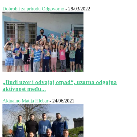
Dobrobit za prirodu
Odgovorno
-
28/03/2022
„Budi uzor i odvajaj otpad“, uzorna odgojna
aktivnost među...
Aktualno
Matija Hlebar
-
24/06/2021