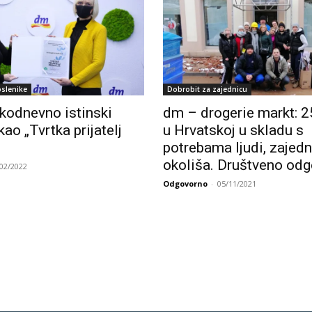
oslenike
Dobrobit za zajednicu
kodnevno istinski
dm – drogerie markt: 2
kao „Tvrtka prijatelj
u Hrvatskoj u skladu s
potrebama ljudi, zajedn
okoliša. Društveno odg
/02/2022
Odgovorno
-
05/11/2021