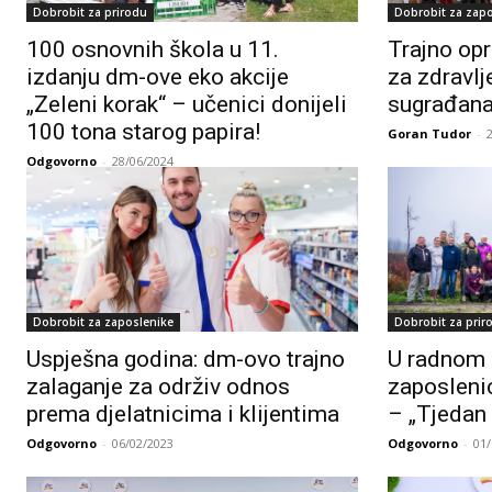
Dobrobit za prirodu
Dobrobit za zap
100 osnovnih škola u 11.
Trajno opr
izdanju dm-ove eko akcije
za zdravlje
„Zeleni korak“ – učenici donijeli
sugrađana
100 tona starog papira!
Goran Tudor
-
Odgovorno
-
28/06/2024
Dobrobit za zaposlenike
Dobrobit za prir
Uspješna godina: dm-ovo trajno
U radnom 
zalaganje za održiv odnos
zaposlenic
prema djelatnicima i klijentima
– „Tjedan 
Odgovorno
-
06/02/2023
Odgovorno
-
01