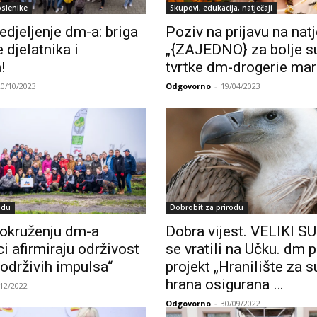
oslenike
Skupovi, edukacija, natječaji
edjeljenje dm-a: briga
Poziv na prijavu na nat
 djelatnika i
„{ZAJEDNO} za bolje su
!
tvrtke dm-drogerie mark
20/10/2023
Odgovorno
-
19/04/2023
odu
Dobrobit za prirodu
okruženju dm-a
Dobra vijest. VELIKI S
i afirmiraju održivost
se vratili na Učku. dm 
održivih impulsa“
projekt „Hranilište za s
hrana osigurana …
/12/2022
Odgovorno
-
30/09/2022