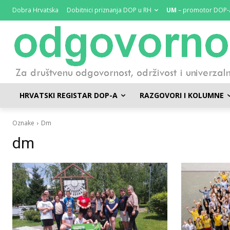
Dobra Hrvatska
Dobitnici priznanja DOP u RH
UM
– promotor DOP-
HRVATSKI REGISTAR DOP-A
RAZGOVORI I KOLUMNE
Oznake
Dm
dm