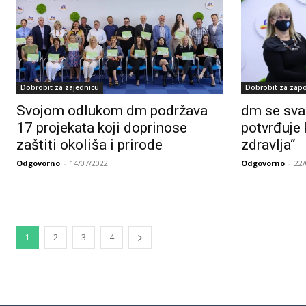
Dobrobit za zajednicu
Dobrobit za zap
Svojom odlukom dm podržava
dm se sva
17 projekata koji doprinose
potvrđuje 
zaštiti okoliša i prirode
zdravlja“
Odgovorno
-
14/07/2022
Odgovorno
-
22
1
2
3
4