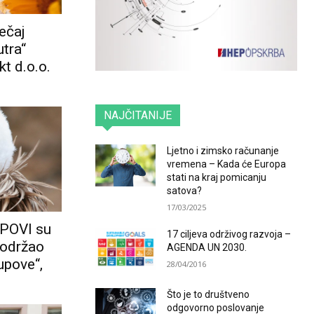
ječaj
tra“
t d.o.o.
NAJČITANIJE
Ljetno i zimsko računanje
vremena – Kada će Europa
stati na kraj pomicanju
satova?
17/03/2025
UPOVI su
17 ciljeva održivog razvoja –
podržao
AGENDA UN 2030.
upove“,
28/04/2016
Što je to društveno
odgovorno poslovanje