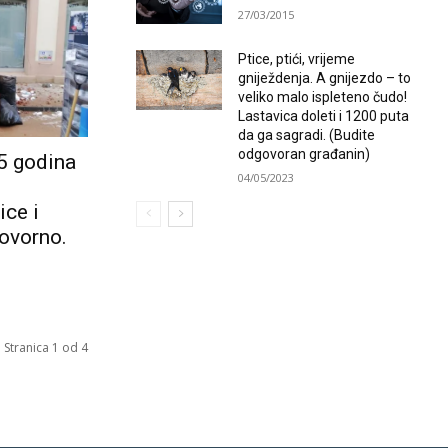
27/03/2015
Ptice, ptići, vrijeme
gniježdenja. A gnijezdo – to
veliko malo ispleteno čudo!
Lastavica doleti i 1200 puta
da ga sagradi. (Budite
odgovoran građanin)
5 godina
04/05/2023
ice i
ovorno.
Stranica 1 od 4