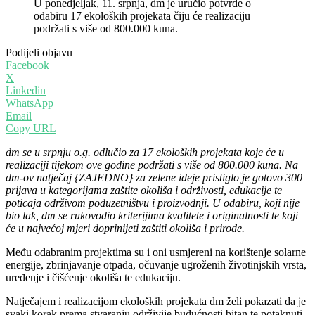
U ponedjeljak, 11. srpnja, dm je uručio potvrde o
odabiru 17 ekoloških projekata čiju će realizaciju
podržati s više od 800.000 kuna.
Podijeli objavu
Facebook
X
Linkedin
WhatsApp
Email
Copy URL
dm se u srpnju o.g. odlučio za 17 ekoloških projekata koje će u
realizaciji tijekom ove godine podržati s više od 800.000 kuna. Na
dm-ov natječaj {ZAJEDNO} za zelene ideje pristiglo je gotovo 300
prijava u kategorijama zaštite okoliša i održivosti, edukacije te
poticaja održivom poduzetništvu i proizvodnji. U odabiru, koji nije
bio lak, dm se rukovodio kriterijima kvalitete i originalnosti te koji
će u najvećoj mjeri doprinijeti zaštiti okoliša i prirode.
Među odabranim projektima su i oni usmjereni na korištenje solarne
energije, zbrinjavanje otpada, očuvanje ugroženih životinjskih vrsta,
uređenje i čišćenje okoliša te edukaciju.
Natječajem i realizacijom ekoloških projekata dm želi pokazati da je
svaki korak prema stvaranju održivije budućnosti bitan te potaknuti