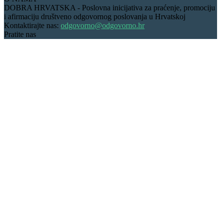
DOBRA HRVATSKA - Poslovna inicijativa za praćenje, promociju
i afirmaciju društveno odgovornog poslovanja u Hrvatskoj
Kontaktirajte nas:
odgovorno@odgovorno.hr
Pratite nas