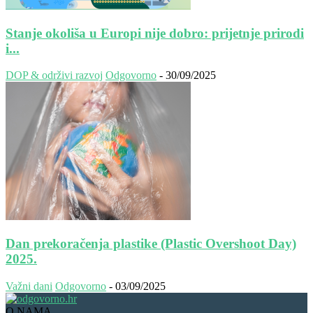
Stanje okoliša u Europi nije dobro: prijetnje prirodi
i...
DOP & održivi razvoj
Odgovorno
-
30/09/2025
Dan prekoračenja plastike (Plastic Overshoot Day)
2025.
Važni dani
Odgovorno
-
03/09/2025
O NAMA