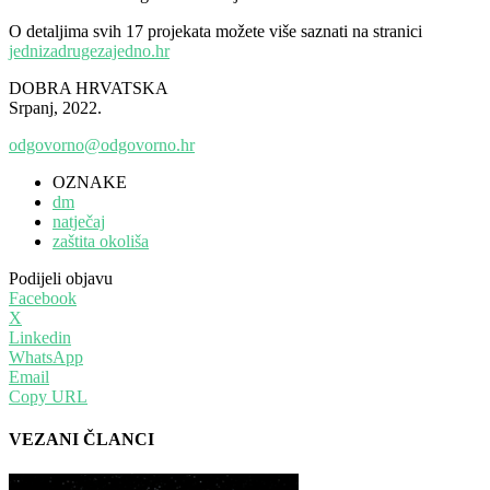
O detaljima svih 17 projekata možete više saznati na stranici
jednizadrugezajedno.hr
DOBRA HRVATSKA
Srpanj, 2022.
odgovorno@odgovorno.hr
OZNAKE
dm
natječaj
zaštita okoliša
Podijeli objavu
Facebook
X
Linkedin
WhatsApp
Email
Copy URL
VEZANI ČLANCI