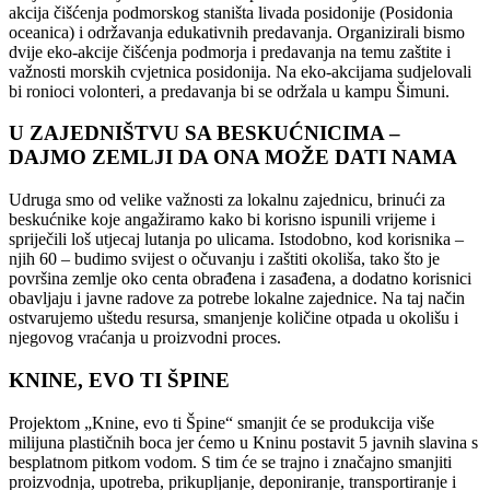
akcija čišćenja podmorskog staništa livada posidonije (Posidonia
oceanica) i održavanja edukativnih predavanja. Organizirali bismo
dvije eko-akcije čišćenja podmorja i predavanja na temu zaštite i
važnosti morskih cvjetnica posidonija. Na eko-akcijama sudjelovali
bi ronioci volonteri, a predavanja bi se održala u kampu Šimuni.
U ZAJEDNIŠTVU SA BESKUĆNICIMA –
DAJMO ZEMLJI DA ONA MOŽE DATI NAMA
Udruga smo od velike važnosti za lokalnu zajednicu, brinući za
beskućnike koje angažiramo kako bi korisno ispunili vrijeme i
spriječili loš utjecaj lutanja po ulicama. Istodobno, kod korisnika –
njih 60 – budimo svijest o očuvanju i zaštiti okoliša, tako što je
površina zemlje oko centa obrađena i zasađena, a dodatno korisnici
obavljaju i javne radove za potrebe lokalne zajednice. Na taj način
ostvarujemo uštedu resursa, smanjenje količine otpada u okolišu i
njegovog vraćanja u proizvodni proces.
KNINE, EVO TI ŠPINE
Projektom „Knine, evo ti Špine“ smanjit će se produkcija više
milijuna plastičnih boca jer ćemo u Kninu postavit 5 javnih slavina s
besplatnom pitkom vodom. S tim će se trajno i značajno smanjiti
proizvodnja, upotreba, prikupljanje, deponiranje, transportiranje i