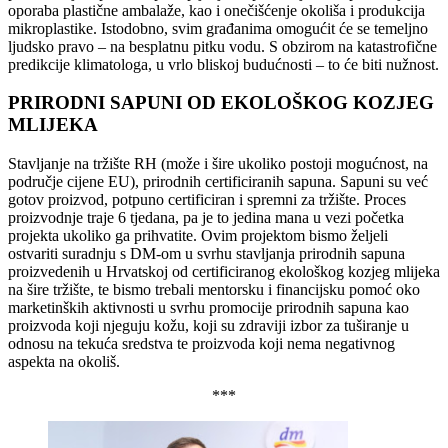
oporaba plastične ambalaže, kao i onečišćenje okoliša i produkcija
mikroplastike. Istodobno, svim građanima omogućit će se temeljno
ljudsko pravo – na besplatnu pitku vodu. S obzirom na katastrofične
predikcije klimatologa, u vrlo bliskoj budućnosti – to će biti nužnost.
PRIRODNI SAPUNI OD EKOLOŠKOG KOZJEG
MLIJEKA
Stavljanje na tržište RH (može i šire ukoliko postoji mogućnost, na
područje cijene EU), prirodnih certificiranih sapuna. Sapuni su već
gotov proizvod, potpuno certificiran i spremni za tržište. Proces
proizvodnje traje 6 tjedana, pa je to jedina mana u vezi početka
projekta ukoliko ga prihvatite. Ovim projektom bismo željeli
ostvariti suradnju s DM-om u svrhu stavljanja prirodnih sapuna
proizvedenih u Hrvatskoj od certificiranog ekološkog kozjeg mlijeka
na šire tržište, te bismo trebali mentorsku i financijsku pomoć oko
marketinških aktivnosti u svrhu promocije prirodnih sapuna kao
proizvoda koji njeguju kožu, koji su zdraviji izbor za tuširanje u
odnosu na tekuća sredstva te proizvoda koji nema negativnog
aspekta na okoliš.
***