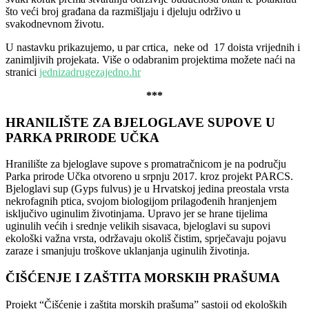
što veći broj građana da razmišljaju i djeluju održivo u
svakodnevnom životu.
U nastavku prikazujemo, u par crtica, neke od 17 doista vrijednih i
zanimljivih projekata. Više o odabranim projektima možete naći na
stranici
jednizadrugezajedno.hr
***
HRANILIŠTE ZA BJELOGLAVE SUPOVE U
PARKA PRIRODE UČKA
Hranilište za bjeloglave supove s promatračnicom je na području
Parka prirode Učka otvoreno u srpnju 2017. kroz projekt PARCS.
Bjeloglavi sup (Gyps fulvus) je u Hrvatskoj jedina preostala vrsta
nekrofagnih ptica, svojom biologijom prilagođenih hranjenjem
isključivo uginulim životinjama. Upravo jer se hrane tijelima
uginulih većih i srednje velikih sisavaca, bjeloglavi su supovi
ekološki važna vrsta, održavaju okoliš čistim, sprječavaju pojavu
zaraze i smanjuju troškove uklanjanja uginulih životinja.
ČIŠĆENJE I ZAŠTITA MORSKIH PRAŠUMA
Projekt “Čišćenje i zaštita morskih prašuma” sastoji od ekoloških