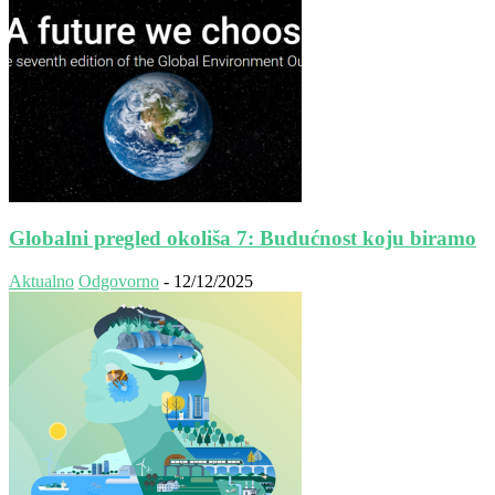
Globalni pregled okoliša 7: Budućnost koju biramo
Aktualno
Odgovorno
-
12/12/2025