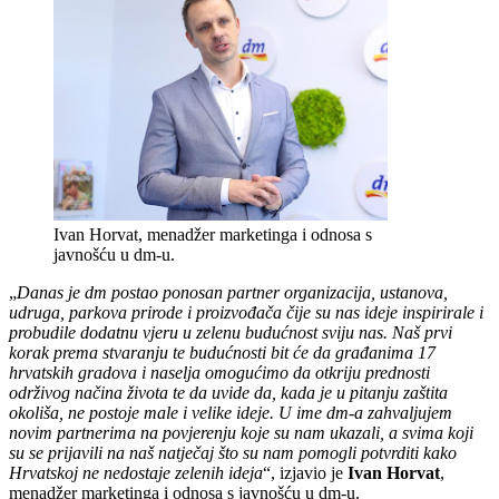
Ivan Horvat, menadžer marketinga i odnosa s
javnošću u dm-u.
„
Danas je dm postao ponosan partner organizacija, ustanova,
udruga, parkova prirode i proizvođača čije su nas ideje inspirirale i
probudile dodatnu vjeru u zelenu budućnost sviju nas. Naš prvi
korak prema stvaranju te budućnosti bit će da građanima 17
hrvatskih gradova i naselja omogućimo da otkriju prednosti
održivog načina života te da uvide da, kada je u pitanju zaštita
okoliša, ne postoje male i velike ideje. U ime dm-a zahvaljujem
novim partnerima na povjerenju koje su nam ukazali, a svima koji
su se prijavili na naš natječaj što su nam pomogli potvrditi kako
Hrvatskoj ne nedostaje zelenih ideja
“, izjavio je
Ivan Horvat
,
menadžer marketinga i odnosa s javnošću u dm-u.