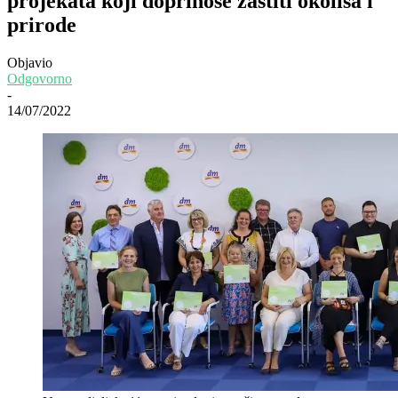
projekata koji doprinose zaštiti okoliša i
prirode
Objavio
Odgovorno
-
14/07/2022