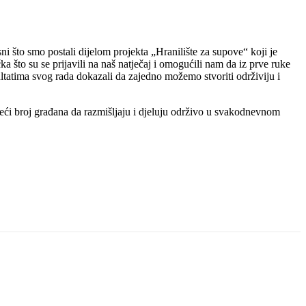
ni što smo postali dijelom projekta „Hranilište za supove“ koji je
 što su se prijavili na naš natječaj i omogućili nam da iz prve ruke
ultatima svog rada dokazali da zajedno možemo stvoriti održiviju i
 veći broj građana da razmišljaju i djeluju održivo u svakodnevnom