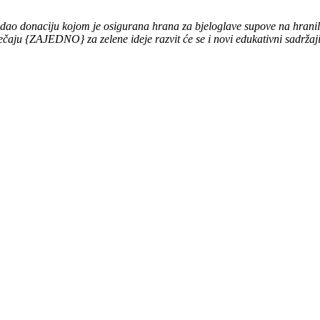
ao donaciju kojom je osigurana hrana za bjeloglave supove na hranili
ečaju {ZAJEDNO} za zelene ideje razvit će se i novi edukativni sadržaji 