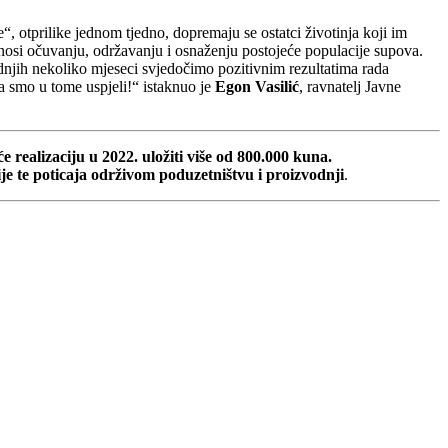
 otprilike jednom tjedno, dopremaju se ostatci životinja koji im
rinosi očuvanju, održavanju i osnaženju postojeće populacije supova.
dnjih nekoliko mjeseci svjedočimo pozitivnim rezultatima rada
a smo u tome uspjeli!“ istaknuo je
Egon Vasilić
, ravnatelj Javne
e realizaciju u 2022. uložiti više od 800.000 kuna.
ije te poticaja održivom poduzetništvu i proizvodnji
.