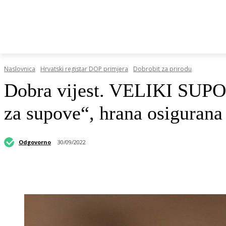
HRVATSKI REGISTAR DOP-A
RAZGOVORI I KOLUMN
Naslovnica
Hrvatski registar DOP primjera
Dobrobit za prirodu
Dobra vijest. VELIKI SUPOVI
za supove“, hrana osiguran
Odgovorno
30/09/2022
Podijeli objavu