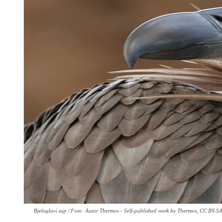
Bjeloglavi sup / Foto: Autor Thermos - Self-published work by Thermos, CC BY-