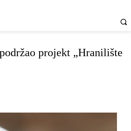
VREDNOTE I VRLINE
VIŠE...
održao projekt „Hranilište