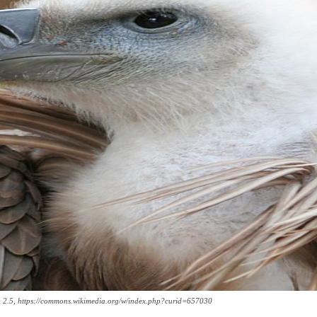
SA 2.5, https://commons.wikimedia.org/w/index.php?curid=657030