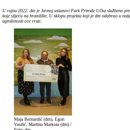
U rujnu 2022. dm je Javnoj ustanovi Park Prirode Učka službeno pred
koje slijeću na hranilište. U sklopu projekta koji je dm odabrao u natj
ugroženosti ove vrste.
Maja Bernardić (dm), Egon
Vasilić, Martina Markota (dm) /
Foto: dm