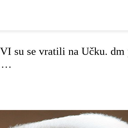
E
DOP I ODRŽIVI RAZVOJ
AKTUALNO
OSVRTI
 su se vratili na Učku. dm p
a …