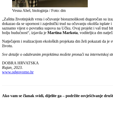
Vesna Ahel, biologinja / Foto: dm
„Zaštita životinjskih vrsta i očuvanje bioraznolikosti dugoročan su iza
dokazao da se upornost i zajednički trud na očuvanju okoliša isplate i
saznamo vijest o povratku supova na Učku. Ovaj projekt i vaš trud bit 
bolju budućnost“, izjavila je
Martina Markota
, voditeljica dm natj
Natječajem i realizacijom ekoloških projekata dm želi pokazati da je 
životu.
Sve detalje o odabranim projektima možete pronaći na internetskoj st
DOBRA HRVATSKA
Rujan, 2023.
www.odgovorno.hr
Ako vam se članak svidi, dijelite ga – podržite osvješćivanje društv
Podijeli objavu