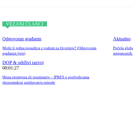
VEZANI ČLANCI
Odgovoran građanin
Aktualno
Može li jedna posudica s vodom za životinje? (Odgovoran
Počela globa
građanin ljeti)
migratornih 
DOP & održivi razvoj
00:01:27
Hitna promjena ili izumiranje – IPBES o posljedicama
ekonomskog uništavanja prirode