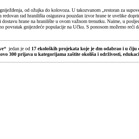
 gniježđenja, od ožujka do kolovoza. U takozvanom „restoran za supove“,
, a redovan rad hranilišta osigurava pouzdan izvor hrane te uvelike dop
i dostavu hrane na hranilište u ovom važnom trenutku. Naime, u poslje
dnosno povratak gnijezdeće populacije na Učku. S ponosom možemo reći d
ove“
jedan je od
17 ekoloških projekata koje je dm odabrao i u čiju ć
ovo 300 prijava u kategorijama zaštite okoliša i održivosti, edukac