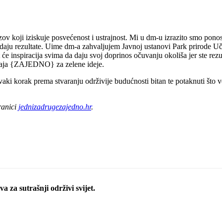
zov koji iziskuje posvećenost i ustrajnost. Mi u dm-u izrazito smo ponos
 daju rezultate. Uime dm-a zahvaljujem Javnoj ustanovi Park prirode Učka
će inspiracija svima da daju svoj doprinos očuvanju okoliša jer ste rez
ečaja {ZAJEDNO} za zelene ideje.
svaki korak prema stvaranju održivije budućnosti bitan te potaknuti što
ranici
jednizadrugezajedno.hr
.
a za sutrašnji održivi svijet.