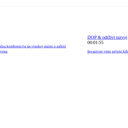
DOP & održivi razvoj
00:01:55
lna konferencija na visokoj razini o zaštiti
vrsta
Invazivne vrste prijete kr