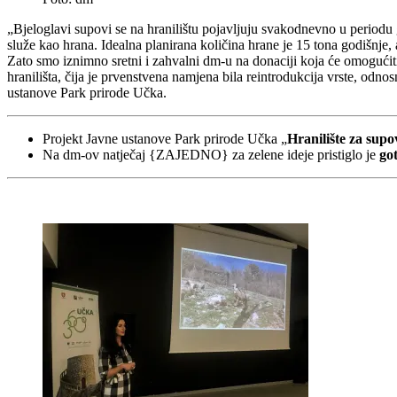
„Bjeloglavi supovi se na hranilištu pojavljuju svakodnevno u periodu
služe kao hrana. Idealna planirana količina hrane je 15 tona godišnje
Zato smo iznimno sretni i zahvalni dm-u na donaciji koja će omogućit
hranilišta, čija je prvenstvena namjena bila reintrodukcija vrste, o
ustanove Park prirode Učka.
Projekt Javne ustanove Park prirode Učka „
Hranilište za sup
Na dm-ov natječaj {ZAJEDNO} za zelene ideje pristiglo je
got