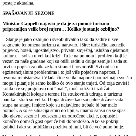
postaje aktualna.
SPAŠAVANJE SEZONE
Ministar Cappelli najavio je da je za pomoć turizmu
pripremljen velik broj mjera… Koliko je stanje ozbiljno?
– Stanje je jako ozbiljno i sveobuhvatno tako da zadire u sve
segmente fenomena turizma a, naravno, i šire: turističke agencije,
prijevoz, hoteli, ugostiteljstvo, privatni smještaj, uslužna djelatnost,
kultura… svi su u velikoj krizi. Tu je na pomolu i problem koji je
vezan za naše građane koji su otišli raditi u druge zemlje i sada su
prvi na popisu za otkaze kao stranci i novodošli. Svi oni su u
egzistencijalnim problemima i to još više pojačava napetost. I
resorna ministarstva i Vlada čine velike napore i poduzimaju sve što
mogu i pitanje je samo koliko će ovo stanje trajati. Od toga zavisi i
koliko će se, pogotovo oni “mali”, moći održati i izdržati.
Kontaktirajući kolege s terena i iz strukovnih udruga u turizmu
panika i strah su veliki. Uloga države kao socijalne države sada
stupa na snagu i mjere koje su najavljene trebale bi bar malo
pomoći. Ako se situacija smiri do lipnja, imamo šansu da se spasi
dio glavne sezone i podsezona uz određene akcije, popuste i
konačno domaći gost opet će biti dobrodošao. Ako se pokriju
gubitci i ako se približimo pozitivnoj nuli, bit će već puno bolje.