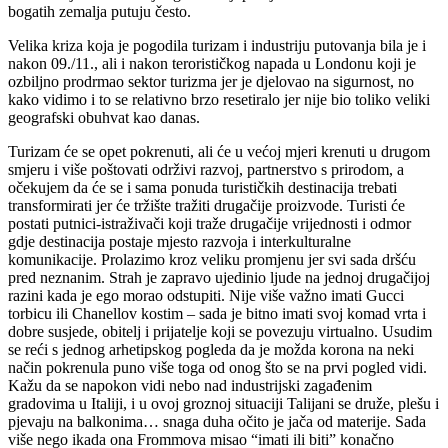
bogatih zemalja putuju često.
Velika kriza koja je pogodila turizam i industriju putovanja bila je i
nakon 09./11., ali i nakon terorističkog napada u Londonu koji je
ozbiljno prodrmao sektor turizma jer je djelovao na sigurnost, no
kako vidimo i to se relativno brzo resetiralo jer nije bio toliko veliki
geografski obuhvat kao danas.
Turizam će se opet pokrenuti, ali će u većoj mjeri krenuti u drugom
smjeru i više poštovati održivi razvoj, partnerstvo s prirodom, a
očekujem da će se i sama ponuda turističkih destinacija trebati
transformirati jer će tržište tražiti drugačije proizvode. Turisti će
postati putnici-istraživači koji traže drugačije vrijednosti i odmor
gdje destinacija postaje mjesto razvoja i interkulturalne
komunikacije. Prolazimo kroz veliku promjenu jer svi sada dršću
pred neznanim. Strah je zapravo ujedinio ljude na jednoj drugačijoj
razini kada je ego morao odstupiti. Nije više važno imati Gucci
torbicu ili Chanellov kostim – sada je bitno imati svoj komad vrta i
dobre susjede, obitelj i prijatelje koji se povezuju virtualno. Usudim
se reći s jednog arhetipskog pogleda da je možda korona na neki
način pokrenula puno više toga od onog što se na prvi pogled vidi.
Kažu da se napokon vidi nebo nad industrijski zagađenim
gradovima u Italiji, i u ovoj groznoj situaciji Talijani se druže, plešu i
pjevaju na balkonima… snaga duha očito je jača od materije. Sada
više nego ikada ona Frommova misao “imati ili biti” konačno