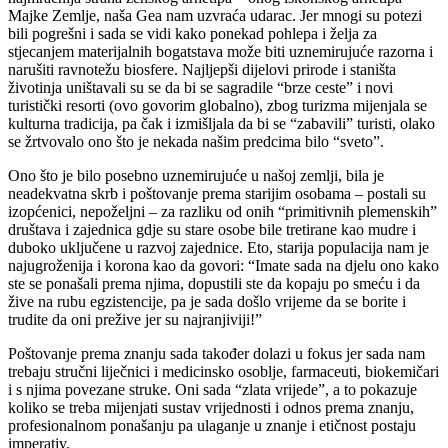
Majke Zemlje, naša Gea nam uzvraća udarac. Jer mnogi su potezi
bili pogrešni i sada se vidi kako ponekad pohlepa i želja za
stjecanjem materijalnih bogatstava može biti uznemirujuće razorna i
narušiti ravnotežu biosfere. Najljepši dijelovi prirode i staništa
životinja uništavali su se da bi se sagradile “brze ceste” i novi
turistički resorti (ovo govorim globalno), zbog turizma mijenjala se
kulturna tradicija, pa čak i izmišljala da bi se “zabavili” turisti, olako
se žrtvovalo ono što je nekada našim predcima bilo “sveto”.
Ono što je bilo posebno uznemirujuće u našoj zemlji, bila je
neadekvatna skrb i poštovanje prema starijim osobama – postali su
izopćenici, nepoželjni – za razliku od onih “primitivnih plemenskih”
društava i zajednica gdje su stare osobe bile tretirane kao mudre i
duboko uključene u razvoj zajednice. Eto, starija populacija nam je
najugroženija i korona kao da govori: “Imate sada na djelu ono kako
ste se ponašali prema njima, dopustili ste da kopaju po smeću i da
žive na rubu egzistencije, pa je sada došlo vrijeme da se borite i
trudite da oni prežive jer su najranjiviji!”
Poštovanje prema znanju sada također dolazi u fokus jer sada nam
trebaju stručni liječnici i medicinsko osoblje, farmaceuti, biokemičari
i s njima povezane struke. Oni sada “zlata vrijede”, a to pokazuje
koliko se treba mijenjati sustav vrijednosti i odnos prema znanju,
profesionalnom ponašanju pa ulaganje u znanje i etičnost postaju
imperativ.