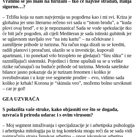
Vratimo se još malo na turizam – tko će najviše stradati, Italija
sigurno…?
– Tržišta koja su nam najvjernija su pogođena kao i mi svi. Kriza je
globalna jer smo literarno rečeno svi sada u “istom brodu”, a “kuda
plovi ovaj brod”, e to je nepoznanica! Sada se vode spekulacije tko
će biti jače pogođen, ali cijeli Mediteran je sada istinski gubitnik jer
se uglavnom stavljalo sve “na istu kartu” – na očekivane i
zamišljene prihode iz turizma. Na račun toga dizali su se krediti,
radili planovi i proračuni, ulazilo se u investicije, kupovali
apartmani, i to ponekad vrlo brzopleto ne gledajući “širu sliku” i ne
razmišljajući sistemski. Pojedinci i firme upuštali su se u velike
rizike računajući na buduće prihode od turizma. Metoda satelitske
bilance jasno pokazuje da je turizam fenomen i koliko je
sveobuhvatan i u koje sve segmente prodire – evo, vidimo sada
koliko je krhak! Korona je “skinula veo”, možemo bolno uzviknuti
– car je gol!
GEA UZVRAĆA
S polazišta vaše struke, kako objasniti sve što se događa,
uzvraća li priroda udarac i s ovim virusom?
– Moj segment istraživanja i specijalizacije je i arhetipska psihologija
i arhetipska mitologija pa iz tog konteksta mogu reći da se sada vidi
najmračnija strana ženskog arhetipa – onog iskonskog arhetipa