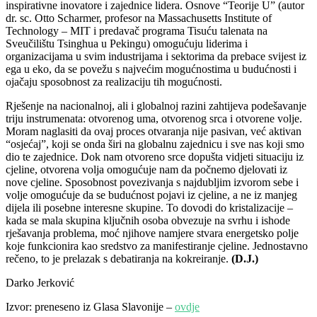
inspirativne inovatore i zajednice lidera. Osnove “Teorije U” (autor
dr. sc. Otto Scharmer, profesor na Massachusetts Institute of
Technology – MIT i predavač programa Tisuću talenata na
Sveučilištu Tsinghua u Pekingu) omogućuju liderima i
organizacijama u svim industrijama i sektorima da prebace svijest iz
ega u eko, da se povežu s najvećim mogućnostima u budućnosti i
ojačaju sposobnost za realizaciju tih mogućnosti.
Rješenje na nacionalnoj, ali i globalnoj razini zahtijeva podešavanje
triju instrumenata: otvorenog uma, otvorenog srca i otvorene volje.
Moram naglasiti da ovaj proces otvaranja nije pasivan, već aktivan
“osjećaj”, koji se onda širi na globalnu zajednicu i sve nas koji smo
dio te zajednice. Dok nam otvoreno srce dopušta vidjeti situaciju iz
cjeline, otvorena volja omogućuje nam da počnemo djelovati iz
nove cjeline. Sposobnost povezivanja s najdubljim izvorom sebe i
volje omogućuje da se budućnost pojavi iz cjeline, a ne iz manjeg
dijela ili posebne interesne skupine. To dovodi do kristalizacije –
kada se mala skupina ključnih osoba obvezuje na svrhu i ishode
rješavanja problema, moć njihove namjere stvara energetsko polje
koje funkcionira kao sredstvo za manifestiranje cjeline. Jednostavno
rečeno, to je prelazak s debatiranja na kokreiranje.
(D.J.)
Darko Jerković
Izvor: preneseno iz Glasa Slavonije –
ovdje