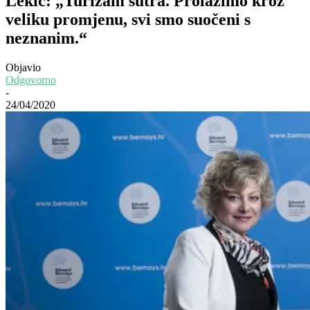
Lekić: „Turizam sutra. Prolazimo kroz
veliku promjenu, svi smo suočeni s
neznanim.“
Objavio
Odgovorno
-
24/04/2020