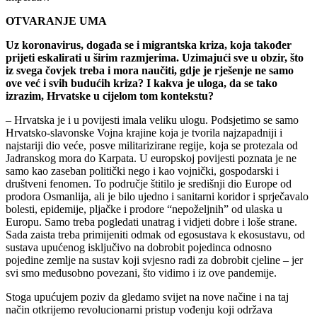
OTVARANJE UMA
Uz koronavirus, događa se i migrantska kriza, koja također
prijeti eskalirati u širim razmjerima. Uzimajući sve u obzir, što
iz svega čovjek treba i mora naučiti, gdje je rješenje ne samo
ove već i svih budućih kriza? I kakva je uloga, da se tako
izrazim, Hrvatske u cijelom tom kontekstu?
– Hrvatska je i u povijesti imala veliku ulogu. Podsjetimo se samo
Hrvatsko-slavonske Vojna krajine koja je tvorila najzapadniji i
najstariji dio veće, posve militarizirane regije, koja se protezala od
Jadranskog mora do Karpata. U europskoj povijesti poznata je ne
samo kao zaseban politički nego i kao vojnički, gospodarski i
društveni fenomen. To područje štitilo je središnji dio Europe od
prodora Osmanlija, ali je bilo ujedno i sanitarni koridor i sprječavalo
bolesti, epidemije, pljačke i prodore “nepoželjnih” od ulaska u
Europu. Samo treba pogledati unatrag i vidjeti dobre i loše strane.
Sada zaista treba primijeniti odmak od egosustava k ekosustavu, od
sustava upućenog isključivo na dobrobit pojedinca odnosno
pojedine zemlje na sustav koji svjesno radi za dobrobit cjeline – jer
svi smo međusobno povezani, što vidimo i iz ove pandemije.
Stoga upućujem poziv da gledamo svijet na nove načine i na taj
način otkrijemo revolucionarni pristup vođenju koji održava