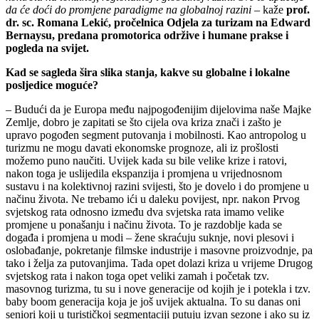
da će doći do promjene paradigme na globalnoj razini
– kaže
prof.
dr. sc. Romana Lekić, pročelnica Odjela za turizam na Edward
Bernaysu, predana promotorica održive i humane prakse i
pogleda na svijet.
Kad se sagleda šira slika stanja, kakve su globalne i lokalne
posljedice moguće?
– Budući da je Europa među najpogođenijim dijelovima naše Majke
Zemlje, dobro je zapitati se što cijela ova kriza znači i zašto je
upravo pogođen segment putovanja i mobilnosti. Kao antropolog u
turizmu ne mogu davati ekonomske prognoze, ali iz prošlosti
možemo puno naučiti. Uvijek kada su bile velike krize i ratovi,
nakon toga je uslijedila ekspanzija i promjena u vrijednosnom
sustavu i na kolektivnoj razini svijesti, što je dovelo i do promjene u
načinu života. Ne trebamo ići u daleku povijest, npr. nakon Prvog
svjetskog rata odnosno između dva svjetska rata imamo velike
promjene u ponašanju i načinu života. To je razdoblje kada se
događa i promjena u modi – žene skraćuju suknje, novi plesovi i
oslobađanje, pokretanje filmske industrije i masovne proizvodnje, pa
tako i želja za putovanjima. Tada opet dolazi kriza u vrijeme Drugog
svjetskog rata i nakon toga opet veliki zamah i početak tzv.
masovnog turizma, tu su i nove generacije od kojih je i potekla i tzv.
baby boom generacija koja je još uvijek aktualna. To su danas oni
seniori koji u turističkoj segmentaciji putuju izvan sezone i ako su iz