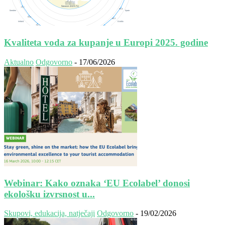
Kvaliteta voda za kupanje u Europi 2025. godine
Aktualno
Odgovorno
-
17/06/2026
Webinar: Kako oznaka ‘EU Ecolabel’ donosi
ekološku izvrsnost u...
Skupovi, edukacija, natječaji
Odgovorno
-
19/02/2026