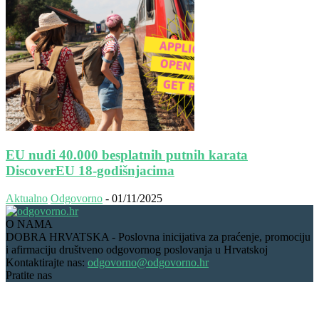
EU nudi 40.000 besplatnih putnih karata
DiscoverEU 18-godišnjacima
Aktualno
Odgovorno
-
01/11/2025
O NAMA
DOBRA HRVATSKA - Poslovna inicijativa za praćenje, promociju
i afirmaciju društveno odgovornog poslovanja u Hrvatskoj
Kontaktirajte nas:
odgovorno@odgovorno.hr
Pratite nas