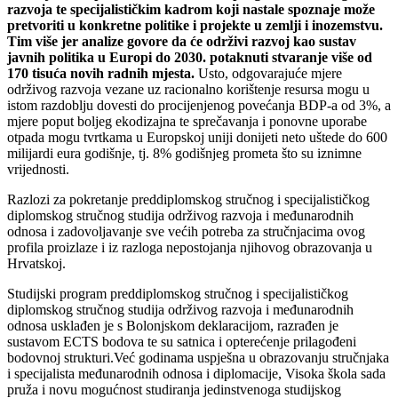
razvoja te specijalističkim kadrom koji nastale spoznaje može
pretvoriti u konkretne politike i projekte u zemlji i inozemstvu.
Tim više jer analize govore da će održivi razvoj kao sustav
javnih politika u Europi do 2030. potaknuti stvaranje više od
170 tisuća novih radnih mjesta.
Usto, odgovarajuće mjere
održivog razvoja vezane uz racionalno korištenje resursa mogu u
istom razdoblju dovesti do procijenjenog povećanja BDP-a od 3%, a
mjere poput boljeg ekodizajna te sprečavanja i ponovne uporabe
otpada mogu tvrtkama u Europskoj uniji donijeti neto uštede do 600
milijardi eura godišnje, tj. 8% godišnjeg prometa što su iznimne
vrijednosti.
Razlozi za pokretanje preddiplomskog stručnog i specijalističkog
diplomskog stručnog studija održivog razvoja i međunarodnih
odnosa i zadovoljavanje sve većih potreba za stručnjacima ovog
profila proizlaze i iz razloga nepostojanja njihovog obrazovanja u
Hrvatskoj.
Studijski program preddiplomskog stručnog i specijalističkog
diplomskog stručnog studija održivog razvoja i međunarodnih
odnosa usklađen je s Bolonjskom deklaracijom, razrađen je
sustavom ECTS bodova te su satnica i opterećenje prilagođeni
bodovnoj strukturi.Već godinama uspješna u obrazovanju stručnjaka
i specijalista međunarodnih odnosa i diplomacije, Visoka škola sada
pruža i novu mogućnost studiranja jedinstvenoga studijskog