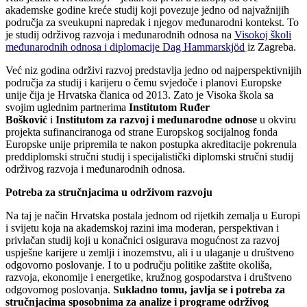
akademske godine kreće studij koji povezuje jedno od najvažnijih
područja za sveukupni napredak i njegov međunarodni kontekst. To
je studij održivog razvoja i međunarodnih odnosa na
Visokoj školi
međunarodnih odnosa i diplomacije Dag Hammarskjöd
iz Zagreba.
Već niz godina održivi razvoj predstavlja jedno od najperspektivnijih
područja za studij i karijeru o čemu svjedoče i planovi Europske
unije čija je Hrvatska članica od 2013. Zato je Visoka škola sa
svojim uglednim partnerima
Institutom Ruđer
Bošković
i
Institutom za razvoj i međunarodne odnose
u okviru
projekta sufinanciranoga od strane Europskog socijalnog fonda
Europske unije pripremila te nakon postupka akreditacije pokrenula
preddiplomski stručni studij i specijalistički diplomski stručni studij
održivog razvoja i međunarodnih odnosa.
Potreba za stručnjacima u održivom razvoju
Na taj je način Hrvatska postala jednom od rijetkih zemalja u Europi
i svijetu koja na akademskoj razini ima moderan, perspektivan i
privlačan studij koji u konačnici osigurava mogućnost za razvoj
uspješne karijere u zemlji i inozemstvu, ali i u ulaganje u društveno
odgovorno poslovanje. I to u području politike zaštite okoliša,
razvoja, ekonomije i energetike, kružnog gospodarstva i društveno
odgovornog poslovanja.
Sukladno tomu, javlja se i potreba za
stručnjacima sposobnima za analize i programe održivog