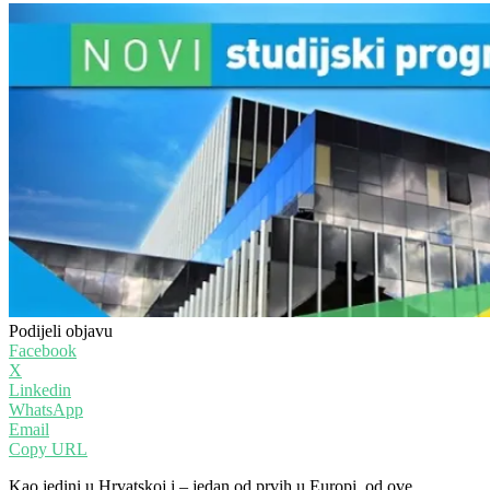
Podijeli objavu
Facebook
X
Linkedin
WhatsApp
Email
Copy URL
Kao jedini u Hrvatskoj i – jedan od prvih u Europi, od ove