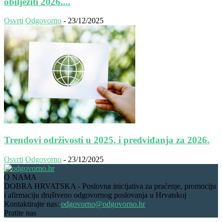
obilježiti 2026....
Osvrti
Odgovorno
-
23/12/2025
Trendovi održivosti u 2025. i predviđanja za 2026.
Osvrti
Odgovorno
-
23/12/2025
O NAMA
DOBRA HRVATSKA - Poslovna inicijativa za praćenje, promociju
i afirmaciju društveno odgovornog poslovanja u Hrvatskoj
Kontaktirajte nas:
odgovorno@odgovorno.hr
Pratite nas