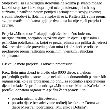
Sudjelovali su i u okruglim stolovima na kojima je svatko mogao
izraziti svoj stav i tako doprinijeti učenju tolerancije i mirnog
suživota, a naučeno potom ponijeti i primijeniti u svojoj životnoj
sredini. Brodovi iz flota mira isplovili su iz Kaštela 22. rujna prema
svojim matičnim lukama, gdje je dva dana kasnije cijeli projekt i
završio.
Projekt „Mirno more“ okuplja najčešće kronično bolesnu,
marginaliziranu, socijalno ugroženu djecu te djecu s tjelesnim i
psihičkim poteškoćama, kojoj se pruža jedinstvena prilika da jedreći
duž hrvatske obale provedu tjedan mira i da družeći se odbace
predrasude prema različitim socijalnim, vjerskim i etničkim
skupinama.
Glavni je moto projekta „Odbaciti predrasude!“.
Kroz flotu mira dosad je prošlo oko 8000 djece, a tijekom
posljednjih godina osnovano je nekoliko međunarodnih partnerskih
organizacija koje se profesionalno brinu za socijalno zapostavljenu
djecu i mlade. Neprofitna udruga „Mirno more Marina Kaštela“ uz
podršku donatora organizirala je čak četiri posade, i to:
posadu mladih s dijabetesom,
posadu djece bez adekvatne roditeljske skrbi iz Doma za
djecu Maestral, podružnica „Miljenko i Dobrila“,