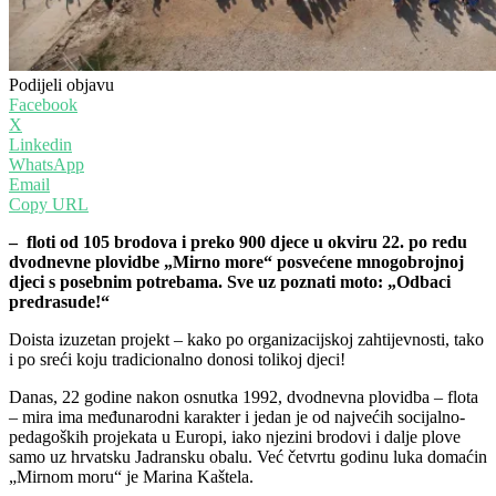
Podijeli objavu
Facebook
X
Linkedin
WhatsApp
Email
Copy URL
– floti od 105 brodova i preko 900 djece u okviru 22. po redu
dvodnevne plovidbe „Mirno more“ posvećene mnogobrojnoj
djeci s posebnim potrebama. Sve uz poznati moto: „Odbaci
predrasude!“
Doista izuzetan projekt – kako po organizacijskoj zahtijevnosti, tako
i po sreći koju tradicionalno donosi tolikoj djeci!
Danas, 22 godine nakon osnutka 1992, dvodnevna plovidba – flota
– mira ima međunarodni karakter i jedan je od najvećih socijalno-
pedagoških projekata u Europi, iako njezini brodovi i dalje plove
samo uz hrvatsku Jadransku obalu. Već četvrtu godinu luka domaćin
„Mirnom moru“ je Marina Kaštela.