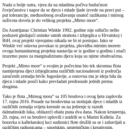
Nada u bolje sutra, vjera da na mladima počiva budućnost
čovječanstva i napor da se djecu i mlade ljude izvede na pravi put –
put tolerancije, međusobnog uvažavanja unatoč razlikama i mirnog
suživota dovela je do velikog projekta „Mirno more“.
Da Austrijanac Christian Winkle 1992. godine nije odlučio nešto
poduzeti gledajući snimke ratnih strahota i izbjeglica u Hrvatskoj i
BiH, ovaj projekt vjerojatno nikada ne bi ni postojao. Iako se
Winkle već odavna povukao iz projekta, plovidba mirnim morem
ovoga humanitarnog projekta nastavlja se iz godine u godinu i znači
izuzetno puno za marginaliziranu djecu koja su njime obuhvaćena.
Projekt „Mirno more“ u svojim je počecima bio tek skromna flota
namijenjena djeci izbjeglicama različitih nacionalnosti iz područja
zaraćenih zemalja bivše Jugoslavije, a osnovna mu je ideja bila da
djecu i mlade pouči kako prevladati predrasude jednih prema
drugima.
Tako je flota „Mirnog mora“ sa 105 brodova i ovog ljeta zaplovila
17. rujna 2016. Posade na brodovima sa stotinjak djece i mladih iz
različitih zemalja svijeta krenule su na jedrenje iz raznih
dalmatinskih luka, obilazeći obalu puna dva dana. Nakon krstarenja,
20. rujna, svi su brodovi uplovili i usidrili se u Marini Kaštela. Za
boravka u kaštelanskoj luci sudionici flote družili su se i zabavljali u
različitim radionicama – sportskim, umjetničkim i kreativnim.