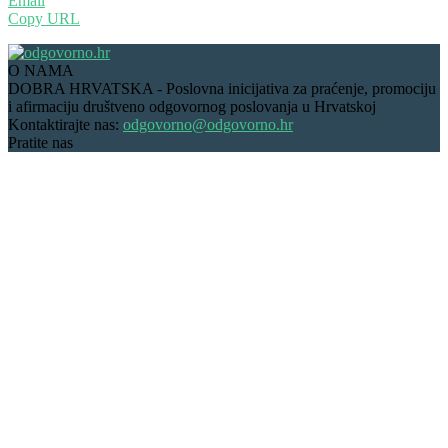
Email
Copy URL
O NAMA
DOBRA HRVATSKA - Poslovna inicijativa za praćenje, promociju
i afirmaciju društveno odgovornog poslovanja u Hrvatskoj
Kontaktirajte nas:
odgovorno@odgovorno.hr
Pratite nas