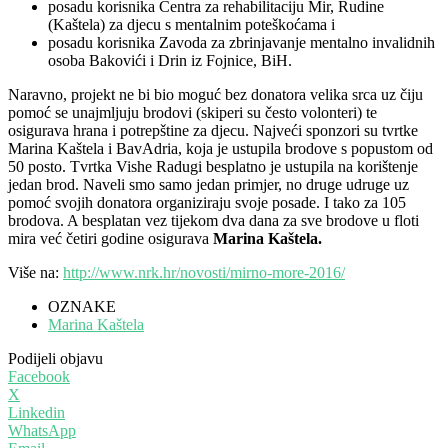
posadu korisnika Centra za rehabilitaciju Mir, Rudine
(Kaštela) za djecu s mentalnim poteškoćama i
posadu korisnika Zavoda za zbrinjavanje mentalno invalidnih
osoba Bakovići i Drin iz Fojnice, BiH.
Naravno, projekt ne bi bio moguć bez donatora velika srca uz čiju
pomoć se unajmljuju brodovi (skiperi su često volonteri) te
osigurava hrana i potrepštine za djecu. Najveći sponzori su tvrtke
Marina Kaštela i BavAdria, koja je ustupila brodove s popustom od
50 posto. Tvrtka Vishe Radugi besplatno je ustupila na korištenje
jedan brod. Naveli smo samo jedan primjer, no druge udruge uz
pomoć svojih donatora organiziraju svoje posade. I tako za 105
brodova. A besplatan vez tijekom dva dana za sve brodove u floti
mira već četiri godine osigurava
Marina Kaštela.
Više na:
http://www.nrk.hr/novosti/mirno-more-2016/
OZNAKE
Marina Kaštela
Podijeli objavu
Facebook
X
Linkedin
WhatsApp