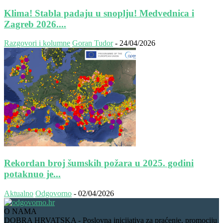
Klima! Stabla padaju u snoplju! Medvednica i
Zagreb 2026....
Razgovori i kolumne
Goran Tudor
-
24/04/2026
Rekordan broj šumskih požara u 2025. godini
potaknuo je...
Aktualno
Odgovorno
-
02/04/2026
O NAMA
DOBRA HRVATSKA - Poslovna inicijativa za praćenje, promociju