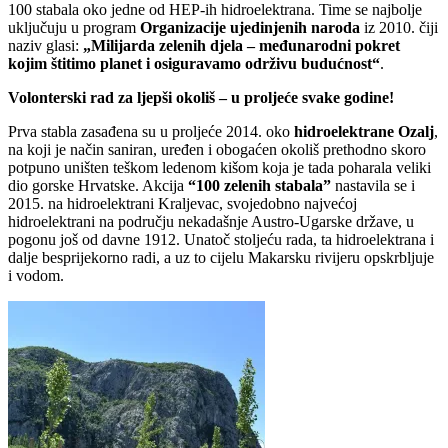
100 stabala oko jedne od HEP-ih hidroelektrana. Time se najbolje
uključuju u program
Organizacije ujedinjenih naroda
iz 2010. čiji
naziv glasi:
„Milijarda zelenih djela – međunarodni pokret
kojim štitimo planet i osiguravamo održivu budućnost“
.
Volonterski rad za ljepši okoliš – u proljeće svake godine!
Prva stabla zasađena su u proljeće 2014. oko
hidroelektrane Ozalj
,
na koji je način saniran, uređen i obogaćen okoliš prethodno skoro
potpuno uništen teškom ledenom kišom koja je tada poharala veliki
dio gorske Hrvatske. Akcija
“100 zelenih stabala”
nastavila se i
2015. na hidroelektrani Kraljevac, svojedobno najvećoj
hidroelektrani na području nekadašnje Austro-Ugarske države, u
pogonu još od davne 1912. Unatoč stoljeću rada, ta hidroelektrana i
dalje besprijekorno radi, a uz to cijelu Makarsku rivijeru opskrbljuje
i vodom.