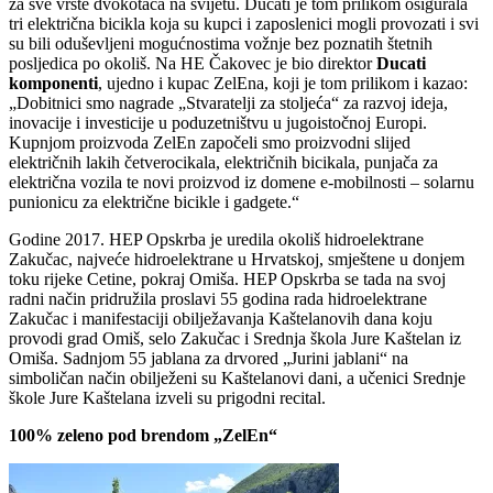
za sve vrste dvokotača na svijetu. Ducati je tom prilikom osigurala
tri električna bicikla koja su kupci i zaposlenici mogli provozati i svi
su bili oduševljeni mogućnostima vožnje bez poznatih štetnih
posljedica po okoliš. Na HE Čakovec je bio direktor
Ducati
komponenti
, ujedno i kupac ZelEna, koji je tom prilikom i kazao:
„Dobitnici smo nagrade „Stvaratelji za stoljeća“ za razvoj ideja,
inovacije i investicije u poduzetništvu u jugoistočnoj Europi.
Kupnjom proizvoda ZelEn započeli smo proizvodni slijed
električnih lakih četverocikala, električnih bicikala, punjača za
električna vozila te novi proizvod iz domene e-mobilnosti – solarnu
punionicu za električne bicikle i gadgete.“
Godine 2017. HEP Opskrba je uredila okoliš hidroelektrane
Zakučac, najveće hidroelektrane u Hrvatskoj, smještene u donjem
toku rijeke Cetine, pokraj Omiša. HEP Opskrba se tada na svoj
radni način pridružila proslavi 55 godina rada hidroelektrane
Zakučac i manifestaciji obilježavanja Kaštelanovih dana koju
provodi grad Omiš, selo Zakučac i Srednja škola Jure Kaštelan iz
Omiša. Sadnjom 55 jablana za drvored „Jurini jablani“ na
simboličan način obilježeni su Kaštelanovi dani, a učenici Srednje
škole Jure Kaštelana izveli su prigodni recital.
100% zeleno pod brendom „ZelEn“