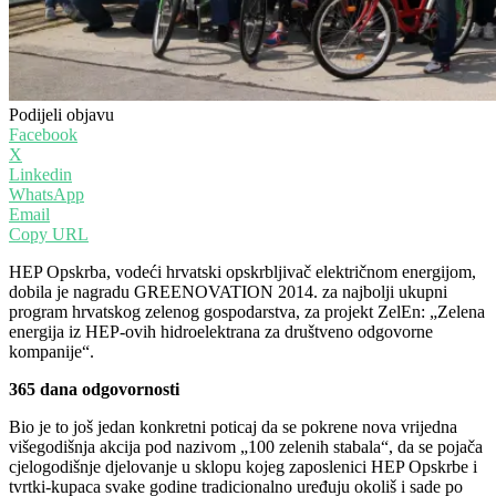
Podijeli objavu
Facebook
X
Linkedin
WhatsApp
Email
Copy URL
HEP Opskrba, vodeći hrvatski opskrbljivač električnom energijom,
dobila je nagradu GREENOVATION 2014. za najbolji ukupni
program hrvatskog zelenog gospodarstva, za projekt ZelEn: „Zelena
energija iz HEP-ovih hidroelektrana za društveno odgovorne
kompanije“.
365 dana odgovornosti
Bio je to još jedan konkretni poticaj da se pokrene nova vrijedna
višegodišnja akcija pod nazivom „100 zelenih stabala“, da se pojača
cjelogodišnje djelovanje u sklopu kojeg zaposlenici HEP Opskrbe i
tvrtki-kupaca svake godine tradicionalno uređuju okoliš i sade po