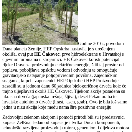
Godine 2016., povodom
Dana planeta Zemlje, HEP Opskrba nastavila je s uređenjem
okoliša, ovaj put
HE Čakovec
, prve hidroelektrane u Hrvatskoj s
cijevnim turbinama u strojarnici. HE Čakovec koristi potencijal
rijeke Drave za proizvodnju električne energije, štiti taj prostor od
poplava, poboljšava opskrbu vodom i odvodnju te omogućuje
gravitacijsko natapanje poljoprivrednih površina. Zajedničkim
snagama, kupci i zaposlenici HEP Opskrbe i HEP Proizvodnje
zasadili su u jednom danu 60 sadnica bjelogoričnog drveća koje će
trajno uljepšavati okoliš HE Čakovec. Tijekom akcije posađena su
ukrasna drveća (japanska trešnja, šljiva), deset Pekan oraha te
hrvatsko autohtono drveće (hrast, jasen, grab). Ovo je bila još samo
jedna u nizu akcija koje među nama šire pozitivnu energiju.
Zadovoljni zelenom akcijom i pomoći prirodi bili su i predstavnici
kupaca ZelEna. Jedan od kupaca je i tvrtka Ducati komponenti,
tehnološki razvijena proizvodnja rotora, generatora i dijelova motora