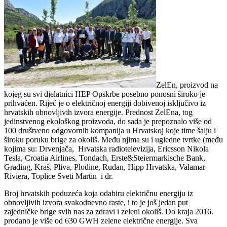
ZelEn, proizvod na
kojeg su svi djelatnici HEP Opskrbe posebno ponosni široko je
prihvaćen. Riječ je o električnoj energiji dobivenoj isključivo iz
hrvatskih obnovljivih izvora energije. Prednost ZelEna, tog
jedinstvenog ekološkog proizvoda, do sada je prepoznalo više od
100 društveno odgovornih kompanija u Hrvatskoj koje time šalju i
široku poruku brige za okoliš. Među njima su i ugledne tvrtke (među
kojima su: Drvenjača, Hrvatska radiotelevizija, Ericsson Nikola
Tesla, Croatia Airlines, Tondach, Erste&Steiermarkische Bank,
Grading, Kraš, Pliva, Plodine, Rudan, Hipp Hrvatska, Valamar
Riviera, Toplice Sveti Martin i dr.
Broj hrvatskih poduzeća koja odabiru električnu energiju iz
obnovljivih izvora svakodnevno raste, i to je još jedan put
zajedničke brige svih nas za zdravi i zeleni okoliš. Do kraja 2016.
prodano je više od 630 GWH zelene električne energije. Sva