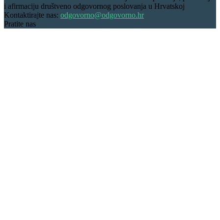
i afirmaciju društveno odgovornog poslovanja u Hrvatskoj
Kontaktirajte nas:
odgovorno@odgovorno.hr
Pratite nas