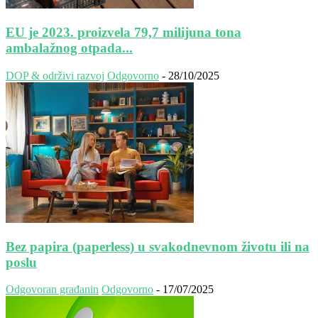
EU je 2023. proizvela 79,7 milijuna tona
ambalažnog otpada...
DOP & održivi razvoj
Odgovorno
-
28/10/2025
Bez papira (paperless) u svakodnevnom životu ili na
poslu
Odgovoran građanin
Odgovorno
-
17/07/2025