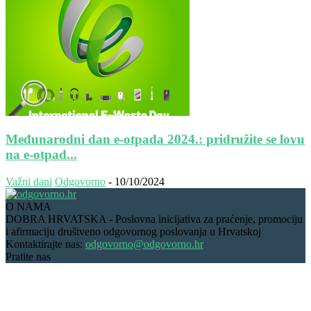
Međunarodni dan e-otpada 2024.: pridružite se lovu
na e-otpad...
Važni dani
Odgovorno
-
10/10/2024
O NAMA
DOBRA HRVATSKA - Poslovna inicijativa za praćenje, promociju
i afirmaciju društveno odgovornog poslovanja u Hrvatskoj
Kontaktirajte nas:
odgovorno@odgovorno.hr
Pratite nas