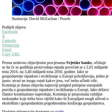
Ilustracija: David McEachan / Pexels
Podijeli objavu
Facebook
X
Linkedin
WhatsApp
Email
Copy URL
Prema nedavno objavljenim procjenama
Svjetske banke
, očekuje
se da će se godišnja proizvodnja otpada povećati se s 2,01 milijarde
tona 2016. na 3,40 milijardi tona 2050. godine. Iako se
gospodarenje otpadom i recikliranje u Europi poboljšavaju, jedno je
jasno: stvari ne mogu ostati kakve jesu, već treba učiniti više.
Komisija je danas objavila najnoviji pregled primjene europskih
pravila o gospodarenju otpadom i recikliranju u Europi. Iako države
članice kontinuirano napreduju, Komisija je prepoznala ozbiljne
nedostatke koje treba brzo riješiti kako bi Europljani mogli uživati u
ekološkim i gospodarskim pogodnostima kružnoga gospodarstva.
Dodatne informacije dostupne su
ovdje
.