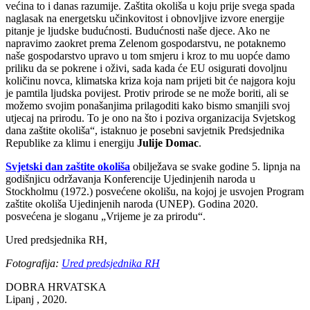
većina to i danas razumije. Zaštita okoliša u koju prije svega spada
naglasak na energetsku učinkovitost i obnovljive izvore energije
pitanje je ljudske budućnosti. Budućnosti naše djece. Ako ne
napravimo zaokret prema Zelenom gospodarstvu, ne potaknemo
naše gospodarstvo upravo u tom smjeru i kroz to mu uopće damo
priliku da se pokrene i oživi, sada kada će EU osigurati dovoljnu
količinu novca, klimatska kriza koja nam prijeti bit će najgora koju
je pamtila ljudska povijest. Protiv prirode se ne može boriti, ali se
možemo svojim ponašanjima prilagoditi kako bismo smanjili svoj
utjecaj na prirodu. To je ono na što i poziva organizacija Svjetskog
dana zaštite okoliša“, istaknuo je posebni savjetnik Predsjednika
Republike za klimu i energiju
Julije Domac
.
Svjetski dan zaštite okoliša
obilježava se svake godine 5. lipnja na
godišnjicu održavanja Konferencije Ujedinjenih naroda u
Stockholmu (1972.) posvećene okolišu, na kojoj je usvojen Program
zaštite okoliša Ujedinjenih naroda (UNEP). Godina 2020.
posvećena je sloganu „Vrijeme je za prirodu“.
Ured predsjednika RH,
Fotografija:
Ured predsjednika RH
DOBRA HRVATSKA
Lipanj , 2020.