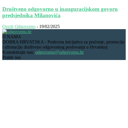
Društveno odgovorno u inauguracijskom govoru
predsjednika Milanovića
Osvrti
Odgovorno
-
19/02/2025
O NAMA
DOBRA HRVATSKA - Poslovna inicijativa za praćenje, promociju
i afirmaciju društveno odgovornog poslovanja u Hrvatskoj
Kontaktirajte nas:
odgovorno@odgovorno.hr
Pratite nas