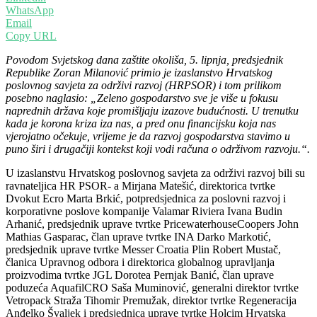
WhatsApp
Email
Copy URL
Povodom Svjetskog dana zaštite okoliša, 5. lipnja, predsjednik
Republike Zoran Milanović primio je izaslanstvo Hrvatskog
poslovnog savjeta za održivi razvoj (HRPSOR) i tom prilikom
posebno naglasio: „Zeleno gospodarstvo sve je više u fokusu
naprednih država koje promišljaju izazove budućnosti. U trenutku
kada je korona kriza iza nas, a pred onu financijsku koja nas
vjerojatno očekuje, vrijeme je da razvoj gospodarstva stavimo u
puno širi i drugačiji kontekst koji vodi računa o održivom razvoju.“.
U izaslanstvu Hrvatskog poslovnog savjeta za održivi razvoj bili su
ravnateljica HR PSOR- a Mirjana Matešić, direktorica tvrtke
Dvokut Ecro Marta Brkić, potpredsjednica za poslovni razvoj i
korporativne poslove kompanije Valamar Riviera Ivana Budin
Arhanić, predsjednik uprave tvrtke PricewaterhouseCoopers John
Mathias Gasparac, član uprave tvrtke INA Darko Markotić,
predsjednik uprave tvrtke Messer Croatia Plin Robert Mustač,
članica Upravnog odbora i direktorica globalnog upravljanja
proizvodima tvrtke JGL Dorotea Pernjak Banić, član uprave
poduzeća AquafilCRO Saša Muminović, generalni direktor tvrtke
Vetropack Straža Tihomir Premužak, direktor tvrtke Regeneracija
Anđelko Švaljek i predsjednica uprave tvrtke Holcim Hrvatska