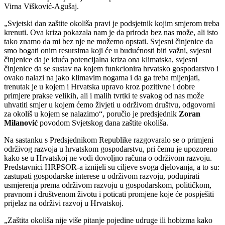
Virna Višković-Agušaj.
„Svjetski dan zaštite okoliša pravi je podsjetnik kojim smjerom treba
krenuti. Ova kriza pokazala nam je da priroda bez nas može, ali isto
tako znamo da mi bez nje ne možemo opstati. Svjesni činjenice da
smo bogati onim resursima koji će u budućnosti biti važni, svjesni
činjenice da je iduća potencijalna kriza ona klimatska, svjesni
činjenice da se sustav na kojem funkcionira hrvatsko gospodarstvo i
ovako nalazi na jako klimavim nogama i da ga treba mijenjati,
trenutak je u kojem i Hrvatska upravo kroz pozitivne i dobre
primjere prakse velikih, ali i malih tvrtki te svakog od nas može
uhvatiti smjer u kojem ćemo živjeti u održivom društvu, odgovorni
za okoliš u kojem se nalazimo“, poručio je predsjednik
Zoran
Milanović
povodom Svjetskog dana zaštite okoliša.
Na sastanku s Predsjednikom Republike razgovaralo se o primjeni
održivog razvoja u hrvatskom gospodarstvu, pri čemu je upozoreno
kako se u Hrvatskoj ne vodi dovoljno računa o održivom razvoju.
Predstavnici HRPSOR-a iznijeli su ciljeve svoga djelovanja, a to su:
zastupati gospodarske interese u održivom razvoju, podupirati
usmjerenja prema održivom razvoju u gospodarskom, političkom,
pravnom i društvenom životu i poticati promjene koje će pospješiti
prijelaz na održivi razvoj u Hrvatskoj.
„Zaštita okoliša nije više pitanje pojedine udruge ili hobizma kako