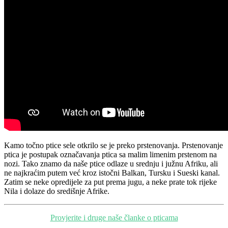
Kamo točno ptice sele otkrilo se je preko prstenovanja. Prstenovanje
ptica je postupak označavanja ptica sa malim limenim prstenom na
nozi. Tako znamo da naše ptice odlaze u srednju i južnu Afriku, ali
ne najkraćim putem već kroz istočni Balkan, Tursku i Sueski kanal.
Zatim se neke opredijele za put prema jugu, a neke prate tok rijeke
Nila i dolaze do središnje Afrike.
Provjerite i druge naše članke o pticama