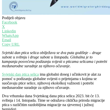
Podijeli objavu
Facebook
X
Linkedin
WhatsApp
Email
Copy URL
Svjetski dan ptica selica obilježava se dva puta godišnje – druge
subote u svibnju i druge subote u listopadu. Globalna je to
kampanja posvećena podizanju svijesti o pticama selicama i potrebi
međunarodne suradnje za njihovo očuvanje.
Svjetski dan ptica selica
ima globalni doseg i učinkovit je alat za
pomoć u podizanju globalne svijesti o prijetnjama s kojima se
suočavaju ptice selice, njihovoj ekološkoj važnosti i potrebi
međunarodne suradnje za njihovo očuvanje.
Dva vrhunska dana Svjetskog dana ptica selica 2023. bit će 13.
svibnja i 14. listopada. Time se odražava ciklička priroda migracije
ptica s različitim razdobljima migracije na sjevernoj i južnoj
hemisferi.