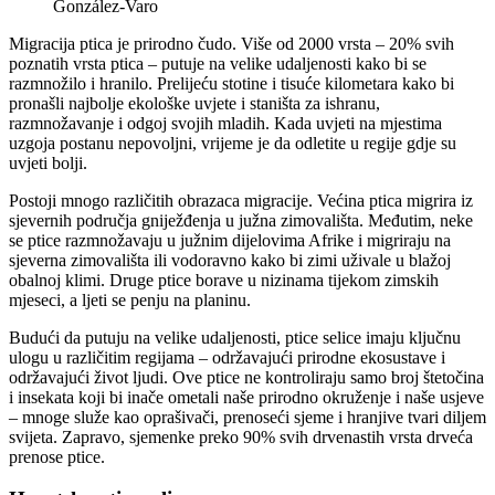
González-Varo
Migracija ptica je prirodno čudo. Više od 2000 vrsta – 20% svih
poznatih vrsta ptica – putuje na velike udaljenosti kako bi se
razmnožilo i hranilo. Prelijeću stotine i tisuće kilometara kako bi
pronašli najbolje ekološke uvjete i staništa za ishranu,
razmnožavanje i odgoj svojih mladih. Kada uvjeti na mjestima
uzgoja postanu nepovoljni, vrijeme je da odletite u regije gdje su
uvjeti bolji.
Postoji mnogo različitih obrazaca migracije. Većina ptica migrira iz
sjevernih područja gniježđenja u južna zimovališta. Međutim, neke
se ptice razmnožavaju u južnim dijelovima Afrike i migriraju na
sjeverna zimovališta ili vodoravno kako bi zimi uživale u blažoj
obalnoj klimi. Druge ptice borave u nizinama tijekom zimskih
mjeseci, a ljeti se penju na planinu.
Budući da putuju na velike udaljenosti, ptice selice imaju ključnu
ulogu u različitim regijama – održavajući prirodne ekosustave i
održavajući život ljudi. Ove ptice ne kontroliraju samo broj štetočina
i insekata koji bi inače ometali naše prirodno okruženje i naše usjeve
– mnoge služe kao oprašivači, prenoseći sjeme i hranjive tvari diljem
svijeta. Zapravo, sjemenke preko 90% svih drvenastih vrsta drveća
prenose ptice.