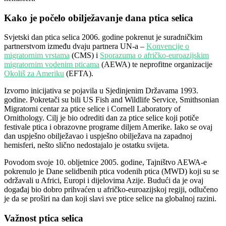
Kako je počelo obilježavanje dana ptica selica
Svjetski dan ptica selica 2006. godine pokrenut je suradničkim
partnerstvom između dvaju partnera UN-a –
Konvencije o
migratornim vrstama
(CMS) i
Sporazuma o afričko-euroazijskim
migratornim vodenim pticama
(AEWA) te neprofitne organizacije
Okoliš za Ameriku
(EFTA).
Izvorno inicijativa se pojavila u Sjedinjenim Državama 1993.
godine. Pokretači su bili US Fish and Wildlife Service, Smithsonian
Migratorni centar za ptice selice i Cornell Laboratory of
Ornithology. Cilj je bio odrediti dan za ptice selice koji potiče
festivale ptica i obrazovne programe diljem Amerike. Iako se ovaj
dan uspješno obilježavao i uspješno obilježava na zapadnoj
hemisferi, nešto slično nedostajalo je ostatku svijeta.
Povodom svoje 10. obljetnice 2005. godine, Tajništvo AEWA-e
pokrenulo je Dane selidbenih ptica vodenih ptica (MWD) koji su se
održavali u Africi, Europi i dijelovima Azije. Budući da je ovaj
događaj bio dobro prihvaćen u afričko-euroazijskoj regiji, odlučeno
je da se proširi na dan koji slavi sve ptice selice na globalnoj razini.
Važnost ptica selica