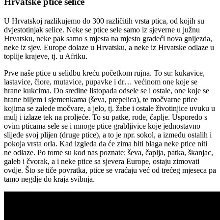
Hrvatske ptice selice
U Hrvatskoj razlikujemo do 300 različitih vrsta ptica, od kojih su
dvjestotinjak selice. Neke se ptice sele samo iz sjeverne u južnu
Hrvatsku, neke pak samo s mjesta na mjesto gradeći nova gnijezda,
neke iz sjev. Europe dolaze u Hrvatsku, a neke iz Hrvatske odlaze u
toplije krajeve, tj. u Afriku.
Prve naše ptice u selidbu kreću početkom rujna. To su: kukavice,
lastavice, čiore, mutavice, pupavke i dr… većinom one koje se
hrane kukcima. Do sredine listopada odsele se i ostale, one koje se
hrane biljem i sjemenkama (ševa, prepelica), te močvarne ptice
kojima se zalede močvare, a jelo, tj. žabe i ostale životinjice uvuku u
mulj i izlaze tek na proljeće. To su patke, rode, čaplje. Usporedo s
ovim pticama sele se i mnoge ptice grabljivice koje jednostavno
slijede svoj plijen (druge ptice), a to je npr. sokol, a između ostalih i
pokoja vrsta orla. Kad izgleda da će zima biti blaga neke ptice niti
ne odlaze. Po tome su kod nas poznate: ševa, čaplja, patka, škanjac,
galeb i čvorak, a i neke ptice sa sjevera Europe, ostaju zimovati
ovdje. Što se tiče povratka, ptice se vraćaju već od trećeg mjeseca pa
tamo negdje do kraja svibnja.