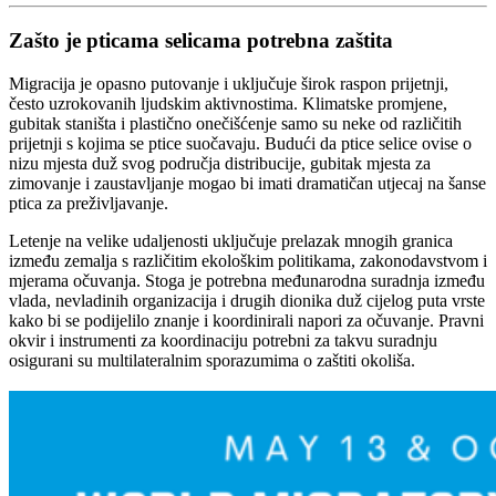
Zašto je pticama selicama potrebna zaštita
Migracija je opasno putovanje i uključuje širok raspon prijetnji,
često uzrokovanih ljudskim aktivnostima. Klimatske promjene,
gubitak staništa i plastično onečišćenje samo su neke od različitih
prijetnji s kojima se ptice suočavaju. Budući da ptice selice ovise o
nizu mjesta duž svog područja distribucije, gubitak mjesta za
zimovanje i zaustavljanje mogao bi imati dramatičan utjecaj na šanse
ptica za preživljavanje.
Letenje na velike udaljenosti uključuje prelazak mnogih granica
između zemalja s različitim ekološkim politikama, zakonodavstvom i
mjerama očuvanja. Stoga je potrebna međunarodna suradnja između
vlada, nevladinih organizacija i drugih dionika duž cijelog puta vrste
kako bi se podijelilo znanje i koordinirali napori za očuvanje. Pravni
okvir i instrumenti za koordinaciju potrebni za takvu suradnju
osigurani su multilateralnim sporazumima o zaštiti okoliša.