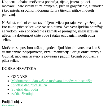
Kopnena i obalna močvarna područja, rijeke, jezera, potoci,
močvare i bare vitalni su za hranjenje, piće ili gniježđenje, a također
i kao mjesta za odmor i dopunu goriva tijekom njihovih dugih
putovanja.
Nažalost, vodeni ekosustavi diljem svijeta postaju sve ugroženiji, a
isto tako i ptice selice koje ovise o njima. Sve veća ljudska potražnja
za vodom, kao i onečišćenje i klimatske promjene, imaju izravan
utjecaj na dostupnost čiste vode i status očuvanja mnogih ptica
selica.
Močvare su posebno teško pogođene ljudskim aktivnostima kao što
su intenzivna poljoprivreda, brza urbanizacija i drugi oblici razvoja.
Gubitak močvara izravno je povezan s padom brojnih populacija
ptica selica.
DOBRA HRVATSKA
OZNAKE
Međunarodni dan zaštite močvara i močvarnih staništa
Svjetski dan ptica selica
Svjetski dan voda
zaštita životinja
Podijeli objavu
Facebook