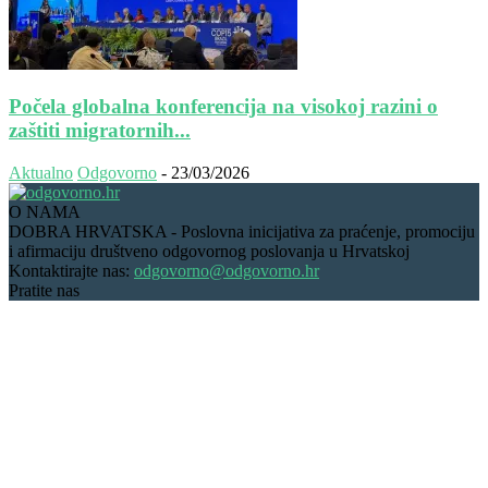
Počela globalna konferencija na visokoj razini o
zaštiti migratornih...
Aktualno
Odgovorno
-
23/03/2026
O NAMA
DOBRA HRVATSKA - Poslovna inicijativa za praćenje, promociju
i afirmaciju društveno odgovornog poslovanja u Hrvatskoj
Kontaktirajte nas:
odgovorno@odgovorno.hr
Pratite nas