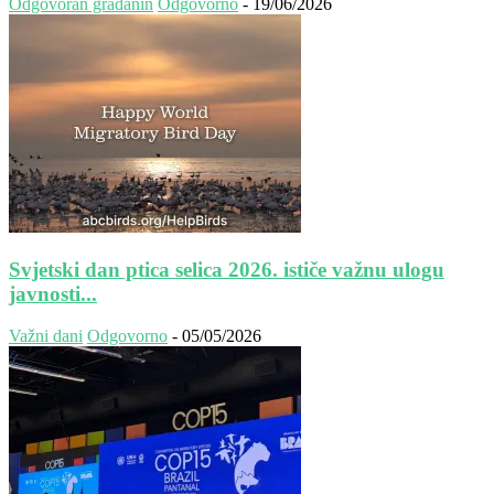
Odgovoran građanin
Odgovorno
-
19/06/2026
Svjetski dan ptica selica 2026. ističe važnu ulogu
javnosti...
Važni dani
Odgovorno
-
05/05/2026