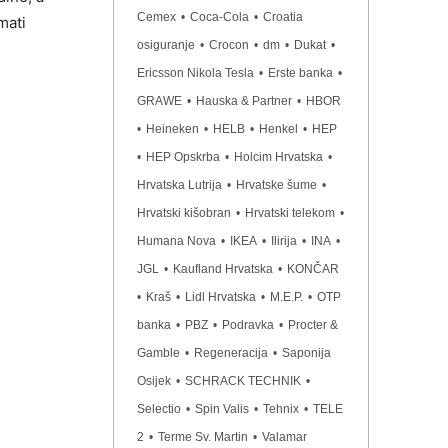
Cemex
•
Coca-Cola
•
Croatia
mati
osiguranje
•
Crocon
•
dm
•
Dukat
•
Ericsson Nikola Tesla
•
Erste banka
•
GRAWE
•
Hauska & Partner
•
HBOR
•
Heineken
•
HELB
•
Henkel
•
HEP
•
HEP Opskrba
•
Holcim Hrvatska
•
Hrvatska Lutrija
•
Hrvatske šume
•
Hrvatski kišobran
•
Hrvatski telekom
•
Humana Nova
•
IKEA
•
Ilirija
•
INA
•
JGL
•
Kaufland Hrvatska
•
KONČAR
•
Kraš
•
Lidl Hrvatska
•
M.E.P.
•
OTP
banka
•
PBZ
•
Podravka
•
Procter &
Gamble
•
Regeneracija
•
Saponija
Osijek
•
SCHRACK TECHNIK
•
Selectio
•
Spin Valis
•
Tehnix
•
TELE
2
•
Terme Sv. Martin
•
Valamar