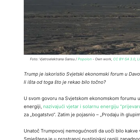
Foto: Vjetroelektrana Gansu /
Popolon
-
Own work
,
CC BY-SA 3.0
,
L
Trump je iskoristio Svjetski ekonomski forum u Davos
li išta od toga što je rekao bilo točno?
U svom govoru na Svjetskom ekonomskom forumu u Dav
energiji,
nazivajući vjetar i solarnu energiju “prijeva
za „bogatstvo“. Zatim je pojasnio – „Prodaju ih glupim 
Unatoč Trumpovoj nemogućnosti da uoči bilo kakve vj
Smještena je u prostranoj pustinjskoj regiji zapadno