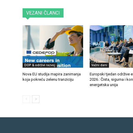
VEZANI ČLANCI
DOP & održivi razvoj
Važni dani
Nova EU studija mapira zanimanja
Europski tjedan održive e
koja pokreću zelenu tranziciju
2026.: Čista, sigurna i ko
energetska unija