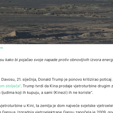
ink
u kako bi pojačao svoje napade protiv obnovljivih izvora energi
osu, 21. siječnja, Donald Trump je ponovo kritizirao poticaj 
rom stoljeća”
. Trump tvrdi da Kina prodaje vjetroturbine drugim
ljudima koji ih kupuju, a sami (Kinezi) ih ne koriste“.
etroturbine u Kini, ta zemlja je dom najveće svjetske vjetroele
g Gansua. Izgradnja vjetroelektrane Gansu započela je 2009. go