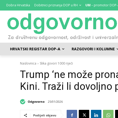
Dobra Hrvatska
Dobitnici priznanja DOP u RH
UM
– promotor DOP-
HRVATSKI REGISTAR DOP-A
RAZGOVORI I KOLUMNE
Naslovnica
Slika govori 1000 riječi
Trump ‘ne može pronać
Kini. Traži li dovoljno 
Odgovorno
25/01/2026
Podijeli objavu