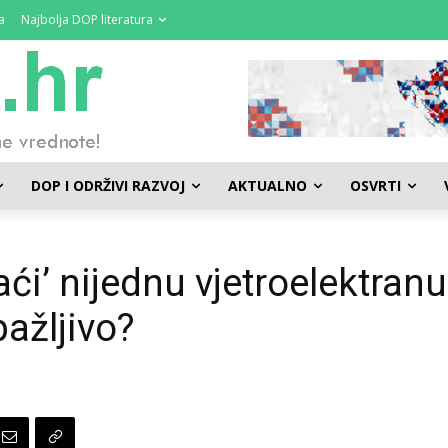
a
Najbolja DOP literatura
DOP I ODRŽIVI RAZVOJ
AKTUALNO
OSVRTI
i’ nijednu vjetroelektranu
pažljivo?