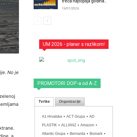
treća najtoplija godina...
16/01/2026
UM 2026 - planer s razlikom!
je. No je
PROMOTORI DOP-a od A-Z
zelenoj
Tvrtke
Organizacije
 zemljama
A1 Hrvatska
•
ACT Grupa
•
AD
PLASTIK
•
ALLIANZ
•
Amazon
•
ktrane.
Atlantic Grupa
•
Bernarda
•
Bomark
•
dine, a