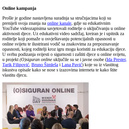
Online kampanja
Prošle je godine nastavljena suradnja sa stručnjacima koji su
prenijeli svoja znanja na
online kanale
, gdje su edukativnim
YouTube videozapisima savjetovali roditelje o uključivanju u online
aktivnosti djece. Uz edukativni video sadržaj, kreiran je i upitnik za
roditelje koji pomaže u osvještavanju potencijalnih opasnosti u
online svijetu te ilustrirani vodič sa znakovima za prepoznavanje
opasnosti, kojeg roditelji kroz igru mogu koristiti za edukaciju djece.
U svrhu podizanja svijesti o sigurnosti i zaštiti djece u online svijetu,
u projekt
(O)siguran online
uključile su se i javne osobe (
Ida Prester
,
Tarik Filipović
,
Bruno Šimleša
i
Lana Pavić
) koje su iz vlastitog
iskustva opisale kako se nose s izazovima interneta te kako štite
vlastitu djecu.