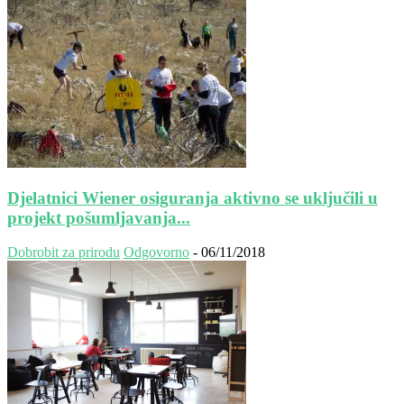
Djelatnici Wiener osiguranja aktivno se uključili u
projekt pošumljavanja...
Dobrobit za prirodu
Odgovorno
-
06/11/2018