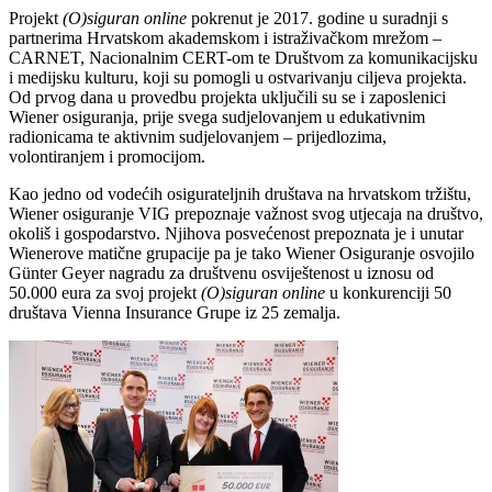
Projekt
(O)siguran online
pokrenut je 2017. godine u suradnji s
partnerima Hrvatskom akademskom i istraživačkom mrežom –
CARNET, Nacionalnim CERT-om te Društvom za komunikacijsku
i medijsku kulturu, koji su pomogli u ostvarivanju ciljeva projekta.
Od prvog dana u provedbu projekta uključili su se i zaposlenici
Wiener osiguranja, prije svega sudjelovanjem u edukativnim
radionicama te aktivnim sudjelovanjem – prijedlozima,
volontiranjem i promocijom.
Kao jedno od vodećih osigurateljnih društava na hrvatskom tržištu,
Wiener osiguranje VIG prepoznaje važnost svog utjecaja na društvo,
okoliš i gospodarstvo. Njihova posvećenost prepoznata je i unutar
Wienerove matične grupacije pa je tako Wiener Osiguranje osvojilo
Günter Geyer nagradu za društvenu osviještenost u iznosu od
50.000 eura za svoj projekt
(O)siguran online
u konkurenciji 50
društava Vienna Insurance Grupe iz 25 zemalja.