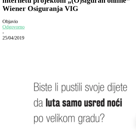
internetu projektom „(O)siguran online“
Wiener Osiguranja VIG
Objavio
Odgovorno
-
25/04/2019