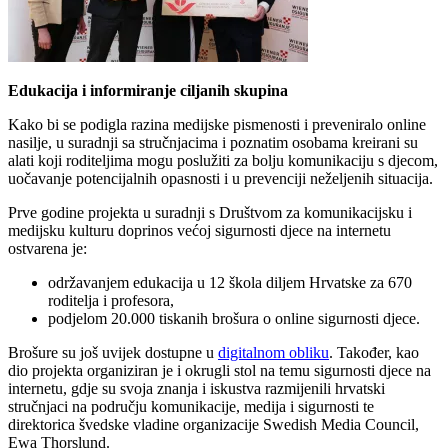
Edukacija i informiranje ciljanih skupina
Kako bi se podigla razina medijske pismenosti i preveniralo online
nasilje, u suradnji sa stručnjacima i poznatim osobama kreirani su
alati koji roditeljima mogu poslužiti za bolju komunikaciju s djecom,
uočavanje potencijalnih opasnosti i u prevenciji neželjenih situacija.
Prve godine projekta u suradnji s Društvom za komunikacijsku i
medijsku kulturu doprinos većoj sigurnosti djece na internetu
ostvarena je:
održavanjem edukacija u 12 škola diljem Hrvatske za 670
roditelja i profesora,
podjelom 20.000 tiskanih brošura o online sigurnosti djece.
Brošure su još uvijek dostupne u
digitalnom obliku
. Također, kao
dio projekta organiziran je i okrugli stol na temu sigurnosti djece na
internetu, gdje su svoja znanja i iskustva razmijenili hrvatski
stručnjaci na području komunikacije, medija i sigurnosti te
direktorica švedske vladine organizacije Swedish Media Council,
Ewa Thorslund.