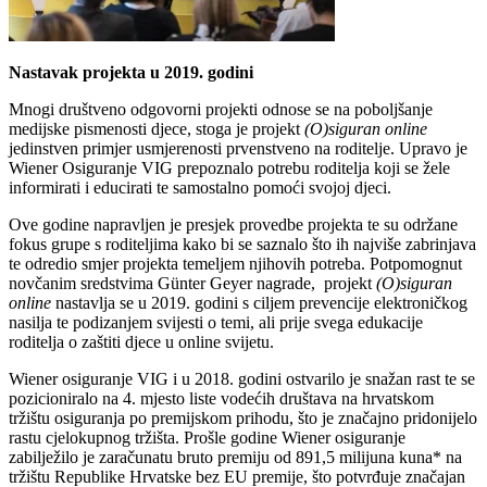
Nastavak projekta u 2019. godini
Mnogi društveno odgovorni projekti odnose se na poboljšanje
medijske pismenosti djece, stoga je projekt
(O)siguran online
jedinstven primjer usmjerenosti prvenstveno na roditelje. Upravo je
Wiener Osiguranje VIG prepoznalo potrebu roditelja koji se žele
informirati i educirati te samostalno pomoći svojoj djeci.
Ove godine napravljen je presjek provedbe projekta te su održane
fokus grupe s roditeljima kako bi se saznalo što ih najviše zabrinjava
te odredio smjer projekta temeljem njihovih potreba. Potpomognut
novčanim sredstvima Günter Geyer nagrade, projekt
(O)siguran
online
nastavlja se u 2019. godini s ciljem prevencije elektroničkog
nasilja te podizanjem svijesti o temi, ali prije svega edukacije
roditelja o zaštiti djece u online svijetu.
Wiener osiguranje VIG i u 2018. godini ostvarilo je snažan rast te se
pozicioniralo na 4. mjesto liste vodećih društava na hrvatskom
tržištu osiguranja po premijskom prihodu, što je značajno pridonijelo
rastu cjelokupnog tržišta. Prošle godine Wiener osiguranje
zabilježilo je zaračunatu bruto premiju od 891,5 milijuna kuna* na
tržištu Republike Hrvatske bez EU premije, što potvrđuje značajan