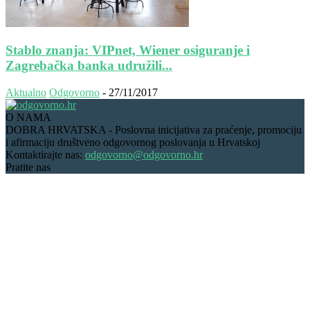
Stablo znanja: VIPnet, Wiener osiguranje i
Zagrebačka banka udružili...
Aktualno
Odgovorno
-
27/11/2017
O NAMA
DOBRA HRVATSKA - Poslovna inicijativa za praćenje, promociju
i afirmaciju društveno odgovornog poslovanja u Hrvatskoj
Kontaktirajte nas:
odgovorno@odgovorno.hr
Pratite nas