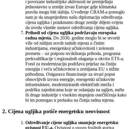
i povezane industrijske aktivnosti ne premještaju
jednostavno u zemlje izvan Europe gdje klimatska
pravila mogu biti slabija. Uvođenje CBAM-a pomoglo
nam je da unaprijedimo našu diplomaciju određivanja
cijena ugljika i potaknumo druge zemlje diljem svijeta
da uvedu vlastite sustave određivanja cijena ugljika.
Prihodi od cijena ugljika podržavaju europska
radna mjesta.
Do 2030. godine moglo bi se stvoriti
više od milijun novih radnih mjesta u čistim
industrijama, energetskoj učinkovitosti i zelenom
prometu – uz potporu recikliranja prihoda, programa
prekvalifikacije i regionalnih ulaganja u okviru ETS-a.
Fond za modernizaciju podržava prijelaz na čistiju
energiju i veću učinkovitost u zemljama EU s nižim
prihodima. Osigurava financiranje za stvari poput
obnovljivih izvora energije, energetski učinkovite
infrastrukture, moderniziranih električnih mreža i
podršku zajednicama koje se oslanjaju na ugljen, naftu
ili druge industrije s visokim stupnjem onečišćenja kako
bi im pomogao u prelasku na čistija radna mjesta.
2. Cijena ugljika potiče energetsku neovisnost
Određivanje cijene ugljika smanjuje energetsku
ovisnost EU-a.
Ovisnost o uvozu fosilnih goriva