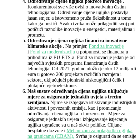
Određivanje cijene ugljika pokreće inovacije
.
Konkurentnost sve više ovisi o inovativnim čistim
tehnologijama. Određivanje cijene ugljika postavlja
jasan smjer, a istovremeno pruža fleksibilnost u tome
kako ga postići. Svaka tvrtka može prilagoditi svoj put,
potičući raznolike inovacije u energetici, materijalima i
prometu.
Određivanje cijena ugljika financira inovativne
klimatske akcije
. Na primjer,
Fond za inovacije
i
Fond za modernizaciju
u potpunosti se financiraju
prihodima iz EU ETS-a. Fond za inovacije jedan je od
najvećih svjetskih programa financiranja čistih
tehnologija. Od 2021. godine uložio je oko 12 milijardi
eura u gotovo 200 projekata različitih razmjera i
sektora, uključujući pionirski niskougljični čelik i
plutajuće vjetroelektrane.
Naš sustav određivanja cijena ugljika uključuje
mjere za osiguranje jednakih uvjeta s trećim
zemljama.
Njime se izbjegava istiskivanje industrijskih
aktivnosti i povezanih emisija, kao i promicanje
određivanja cijena ugljika u inozemstvu. Mjere za
osiguranje jednakih uvjeta i izbjegavanje istjecanja
ugljika ugrađene su u naš okvir politike. Ciljane
besplatne dozvole i
Mehanizam za prilagodbu ugljika
na granicama (CBAM).
Svrha
je osigurati da se emisije