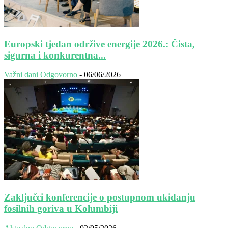
Europski tjedan održive energije 2026.: Čista,
sigurna i konkurentna...
Važni dani
Odgovorno
-
06/06/2026
Zaključci konferencije o postupnom ukidanju
fosilnih goriva u Kolumbiji