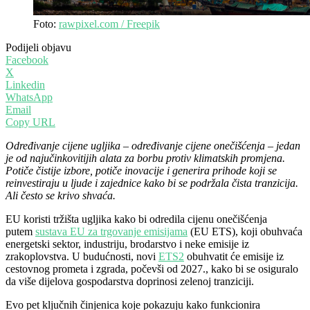
Foto:
rawpixel.com / Freepik
Podijeli objavu
Facebook
X
Linkedin
WhatsApp
Email
Copy URL
Određivanje cijene ugljika – određivanje cijene onečišćenja – jedan
je od najučinkovitijih alata za borbu protiv klimatskih promjena.
Potiče čistije izbore, potiče inovacije i generira prihode koji se
reinvestiraju u ljude i zajednice kako bi se podržala čista tranzicija.
Ali često se krivo shvaća.
EU koristi tržišta ugljika kako bi odredila cijenu onečišćenja
putem
sustava EU za trgovanje emisijama
(EU ETS), koji obuhvaća
energetski sektor, industriju, brodarstvo i neke emisije iz
zrakoplovstva. U budućnosti, novi
ETS2
obuhvatit će emisije iz
cestovnog prometa i zgrada, počevši od 2027., kako bi se osiguralo
da više dijelova gospodarstva doprinosi zelenoj tranziciji.
Evo pet ključnih činjenica koje pokazuju kako funkcionira