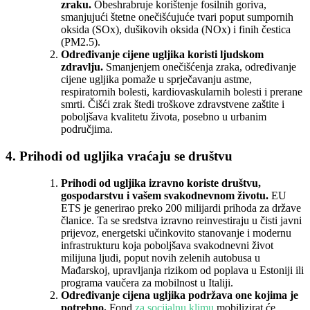
zraku.
Obeshrabruje korištenje fosilnih goriva,
smanjujući štetne onečišćujuće tvari poput sumpornih
oksida (SOx), dušikovih oksida (NOx) i finih čestica
(PM2.5).
Određivanje cijene ugljika koristi ljudskom
zdravlju.
Smanjenjem onečišćenja zraka, određivanje
cijene ugljika pomaže u sprječavanju astme,
respiratornih bolesti, kardiovaskularnih bolesti i prerane
smrti. Čišći zrak štedi troškove zdravstvene zaštite i
poboljšava kvalitetu života, posebno u urbanim
područjima.
4. Prihodi od ugljika vraćaju se društvu
Prihodi od ugljika izravno koriste društvu,
gospodarstvu i vašem svakodnevnom životu.
EU
ETS je generirao preko 200 milijardi prihoda za države
članice. Ta se sredstva izravno reinvestiraju u čisti javni
prijevoz, energetski učinkovito stanovanje i modernu
infrastrukturu koja poboljšava svakodnevni život
milijuna ljudi, poput novih zelenih autobusa u
Mađarskoj, upravljanja rizikom od poplava u Estoniji ili
programa vaučera za mobilnost u Italiji.
Određivanje cijena ugljika podržava one kojima je
potrebno.
Fond
za socijalnu klimu
mobilizirat će