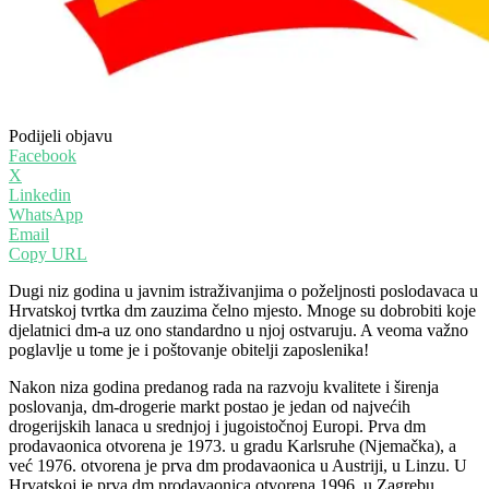
Podijeli objavu
Facebook
X
Linkedin
WhatsApp
Email
Copy URL
Dugi niz godina u javnim istraživanjima o poželjnosti poslodavaca u
Hrvatskoj tvrtka dm zauzima čelno mjesto. Mnoge su dobrobiti koje
djelatnici dm-a uz ono standardno u njoj ostvaruju. A veoma važno
poglavlje u tome je i poštovanje obitelji zaposlenika!
Nakon niza godina predanog rada na razvoju kvalitete i širenja
poslovanja, dm-drogerie markt postao je jedan od najvećih
drogerijskih lanaca u srednjoj i jugoistočnoj Europi. Prva dm
prodavaonica otvorena je 1973. u gradu Karlsruhe (Njemačka), a
već 1976. otvorena je prva dm prodavaonica u Austriji, u Linzu. U
Hrvatskoj je prva dm prodavaonica otvorena 1996. u Zagrebu.