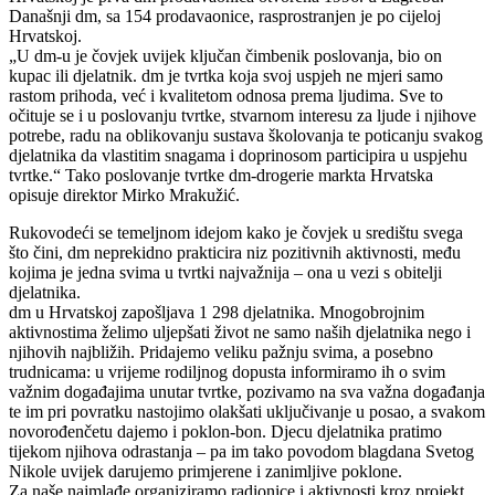
Današnji dm, sa 154 prodavaonice, rasprostranjen je po cijeloj
Hrvatskoj.
„U dm-u je čovjek uvijek ključan čimbenik poslovanja, bio on
kupac ili djelatnik. dm je tvrtka koja svoj uspjeh ne mjeri samo
rastom prihoda, već i kvalitetom odnosa prema ljudima. Sve to
očituje se i u poslovanju tvrtke, stvarnom interesu za ljude i njihove
potrebe, radu na oblikovanju sustava školovanja te poticanju svakog
djelatnika da vlastitim snagama i doprinosom participira u uspjehu
tvrtke.“ Tako poslovanje tvrtke dm-drogerie markta Hrvatska
opisuje direktor Mirko Mrakužić.
Rukovodeći se temeljnom idejom kako je čovjek u središtu svega
što čini, dm neprekidno prakticira niz pozitivnih aktivnosti, među
kojima je jedna svima u tvrtki najvažnija – ona u vezi s obitelji
djelatnika.
dm u Hrvatskoj zapošljava 1 298 djelatnika. Mnogobrojnim
aktivnostima želimo uljepšati život ne samo naših djelatnika nego i
njihovih najbližih. Pridajemo veliku pažnju svima, a posebno
trudnicama: u vrijeme rodiljnog dopusta informiramo ih o svim
važnim događajima unutar tvrtke, pozivamo na sva važna događanja
te im pri povratku nastojimo olakšati uključivanje u posao, a svakom
novorođenčetu dajemo i poklon-bon. Djecu djelatnika pratimo
tijekom njihova odrastanja – pa im tako povodom blagdana Svetog
Nikole uvijek darujemo primjerene i zanimljive poklone.
Za naše najmlađe organiziramo radionice i aktivnosti kroz projekt