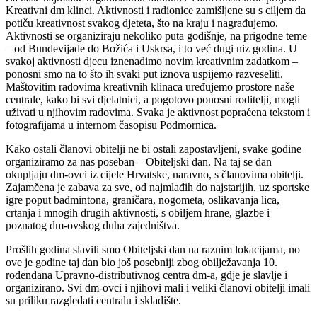
Kreativni dm klinci. Aktivnosti i radionice zamišljene su s ciljem da
potiču kreativnost svakog djeteta, što na kraju i nagrađujemo.
Aktivnosti se organiziraju nekoliko puta godišnje, na prigodne teme
– od Bundevijade do Božića i Uskrsa, i to već dugi niz godina. U
svakoj aktivnosti djecu iznenadimo novim kreativnim zadatkom –
ponosni smo na to što ih svaki put iznova uspijemo razveseliti.
Maštovitim radovima kreativnih klinaca uređujemo prostore naše
centrale, kako bi svi djelatnici, a pogotovo ponosni roditelji, mogli
uživati u njihovim radovima. Svaka je aktivnost popraćena tekstom i
fotografijama u internom časopisu Podmornica.
Kako ostali članovi obitelji ne bi ostali zapostavljeni, svake godine
organiziramo za nas poseban – Obiteljski dan. Na taj se dan
okupljaju dm-ovci iz cijele Hrvatske, naravno, s članovima obitelji.
Zajamčena je zabava za sve, od najmlađih do najstarijih, uz sportske
igre poput badmintona, graničara, nogometa, oslikavanja lica,
crtanja i mnogih drugih aktivnosti, s obiljem hrane, glazbe i
poznatog dm-ovskog duha zajedništva.
Prošlih godina slavili smo Obiteljski dan na raznim lokacijama, no
ove je godine taj dan bio još posebniji zbog obilježavanja 10.
rođendana Upravno-distributivnog centra dm-a, gdje je slavlje i
organizirano. Svi dm-ovci i njihovi mali i veliki članovi obitelji imali
su priliku razgledati centralu i skladište.