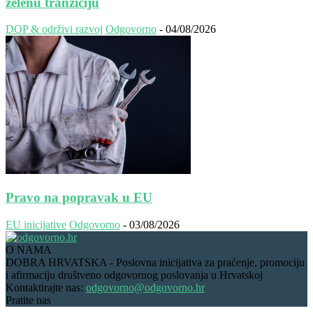
zelenu tranziciju
DOP & održivi razvoj
Odgovorno
-
04/08/2026
Pravo na popravak u EU
EU inicijative
Odgovorno
-
03/08/2026
O NAMA
DOBRA HRVATSKA - Poslovna inicijativa za praćenje, promociju
i afirmaciju društveno odgovornog poslovanja u Hrvatskoj
Kontaktirajte nas:
odgovorno@odgovorno.hr
Pratite nas