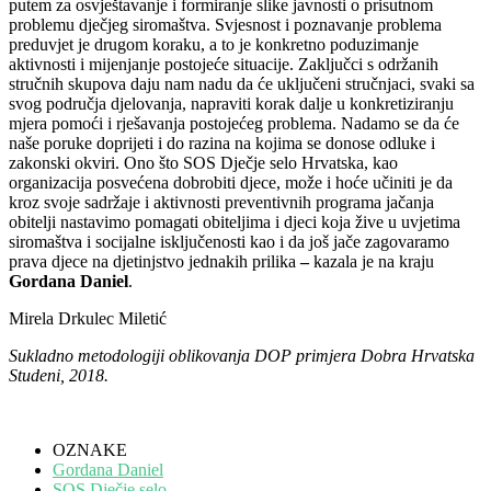
putem za osvještavanje i formiranje slike javnosti o prisutnom
problemu dječjeg siromaštva. Svjesnost i poznavanje problema
preduvjet je drugom koraku, a to je konkretno poduzimanje
aktivnosti i mijenjanje postojeće situacije. Zaključci s održanih
stručnih skupova daju nam nadu da će uključeni stručnjaci, svaki sa
svog područja djelovanja, napraviti korak dalje u konkretiziranju
mjera pomoći i rješavanja postojećeg problema. Nadamo se da će
naše poruke doprijeti i do razina na kojima se donose odluke i
zakonski okviri. Ono što SOS Dječje selo Hrvatska, kao
organizacija posvećena dobrobiti djece, može i hoće učiniti je da
kroz svoje sadržaje i aktivnosti preventivnih programa jačanja
obitelji nastavimo pomagati obiteljima i djeci koja žive u uvjetima
siromaštva i socijalne isključenosti kao i da još jače zagovaramo
prava djece na djetinjstvo jednakih prilika
–
kazala je na kraju
Gordana Daniel
.
Mirela Drkulec Miletić
Sukladno metodologiji oblikovanja DOP primjera Dobra Hrvatska
Studeni, 2018.
OZNAKE
Gordana Daniel
SOS Dječje selo