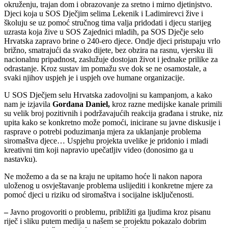
okruženju, trajan dom i obrazovanje za sretno i mirno djetinjstvo.
Djeci koja u SOS Dječjim selima Lekenik i Ladimirevci žive i
školuju se uz pomoć stručnog tima valja pridodati i djecu starijeg
uzrasta koja žive u SOS Zajednici mladih, pa SOS Dječje selo
Hrvatska zapravo brine o 240-ero djece. Ondje djeci pristupaju vrlo
brižno, smatrajući da svako dijete, bez obzira na rasnu, vjersku ili
nacionalnu pripadnost, zaslužuje dostojan život i jednake prilike za
odrastanje. Kroz sustav im pomažu sve dok se ne osamostale, a
svaki njihov uspjeh je i uspjeh ove humane organizacije.
U SOS Dječjem selu Hrvatska zadovoljni su kampanjom, a kako
nam je izjavila
Gordana Daniel,
kroz razne medijske kanale primili
su velik broj pozitivnih i podržavajućih reakcija građana i struke, niz
upita kako se konkretno može pomoći, inicirane su javne diskusije i
rasprave o potrebi poduzimanja mjera za uklanjanje problema
siromaštva djece… Uspjehu projekta uvelike je pridonio i mladi
kreativni tim koji napravio upečatljiv video (donosimo ga u
nastavku).
Ne možemo a da se na kraju ne upitamo hoće li nakon napora
uloženog u osvještavanje problema uslijediti i konkretne mjere za
pomoć djeci u riziku od siromaštva i socijalne isključenosti.
–
Javno progovoriti o problemu, približiti ga ljudima kroz pisanu
riječ i sliku putem medija u našem se projektu pokazalo dobrim