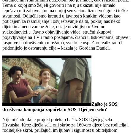
Tema o kojoj smo željeli govoriti i na nju ukazati nije nimalo
lepršava niti zabavna, nema u njoj senzacionalizma već gole i teške
stvarnosti. Odlučili smo krenuti u javnost s kratkim videom kao
poticajem za razmišljanje i osvještavanje da tu, pokraj nas neko
dijete ima neostvarene želje, ostaje nevidljivo u životnoj
svakodnevici… Javno objavljivanje videa, stručni skupovi,
pojavljivanje na TV i radio postajama, članci u tiskovinama, objave i
rasprave na društvenim mrežama, sve to je uspješno realizirano i
pridonijelo je ostvarenju cilja
–
kazala je Gordana Daniel.
Zašto je SOS
društvena kampanja započela u SOS Dječjem selu?
Nije ni čudo da je projekt potekao baš iz SOS Dječjeg sela
Hrvatska. Kroz dječja sela oni skrbe za 160-ero djece bez roditelja i
roditeljske skrbi, pružajući im ljubav i sigurnost u obiteljskom