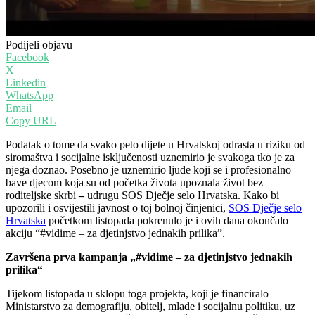
Podijeli objavu
Facebook
X
Linkedin
WhatsApp
Email
Copy URL
Podatak o tome da svako peto dijete u Hrvatskoj odrasta u riziku od
siromaštva i socijalne isključenosti uznemirio je svakoga tko je za
njega doznao. Posebno je uznemirio ljude koji se i profesionalno
bave djecom koja su od početka života upoznala život bez
roditeljske skrbi
–
udrugu SOS Dječje selo Hrvatska. Kako bi
upozorili i osvijestili javnost o toj bolnoj činjenici,
SOS Dječje selo
Hrvatska
početkom listopada pokrenulo je i ovih dana okončalo
akciju “#vidime – za djetinjstvo jednakih prilika”.
Završena prva kampanja
„#vidime
–
za djetinjstvo jednakih
prilika“
Tijekom listopada u sklopu toga projekta, koji je financiralo
Ministarstvo za demografiju, obitelj, mlade i socijalnu politiku, uz