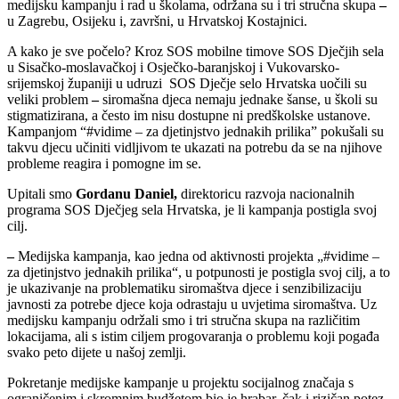
medijsku kampanju i rad u školama, održana su i tri stručna skupa
–
u Zagrebu, Osijeku i, završni, u Hrvatskoj Kostajnici.
A kako je sve počelo? Kroz SOS mobilne timove SOS Dječjih sela
u Sisačko-moslavačkoj i Osječko-baranjskoj i Vukovarsko-
srijemskoj županiji u udruzi SOS Dječje selo Hrvatska uočili su
veliki problem
–
siromašna djeca nemaju jednake šanse, u školi su
stigmatizirana, a često im nisu dostupne ni predškolske ustanove.
Kampanjom “#vidime – za djetinjstvo jednakih prilika” pokušali su
takvu djecu učiniti vidljivom te ukazati na potrebu da se na njihove
probleme reagira i pomogne im se.
Upitali smo
Gordanu Daniel,
direktoricu razvoja nacionalnih
programa SOS Dječjeg sela Hrvatska, je li kampanja postigla svoj
cilj.
–
Medijska kampanja, kao jedna od aktivnosti projekta „#vidime –
za djetinjstvo jednakih prilika“, u potpunosti je postigla svoj cilj, a to
je ukazivanje na problematiku siromaštva djece i senzibilizaciju
javnosti za potrebe djece koja odrastaju u uvjetima siromaštva. Uz
medijsku kampanju održali smo i tri stručna skupa na različitim
lokacijama, ali s istim ciljem progovaranja o problemu koji pogađa
svako peto dijete u našoj zemlji.
Pokretanje medijske kampanje u projektu socijalnog značaja s
ograničenim i skromnim budžetom bio je hrabar, čak i rizičan potez.