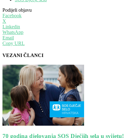
Podijeli objavu
Facebook
X
Linkedin
WhatsApp
Email
Copy URL
VEZANI ČLANCI
70 godina djelovanja SOS Dječjih sela u svijetu!