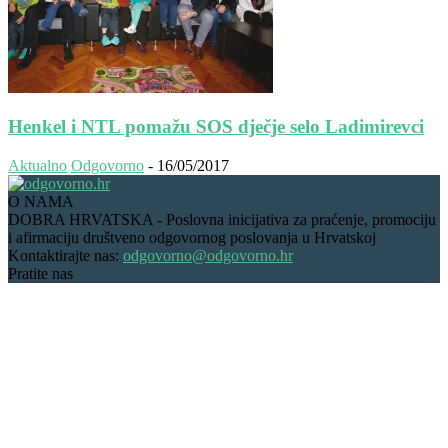
Henkel i NTL pomažu SOS dječje selo Ladimirevci
Aktualno
Odgovorno
-
16/05/2017
O NAMA
DOBRA HRVATSKA - Poslovna inicijativa za praćenje, promociju
i afirmaciju društveno odgovornog poslovanja u Hrvatskoj
Kontaktirajte nas:
odgovorno@odgovorno.hr
Pratite nas