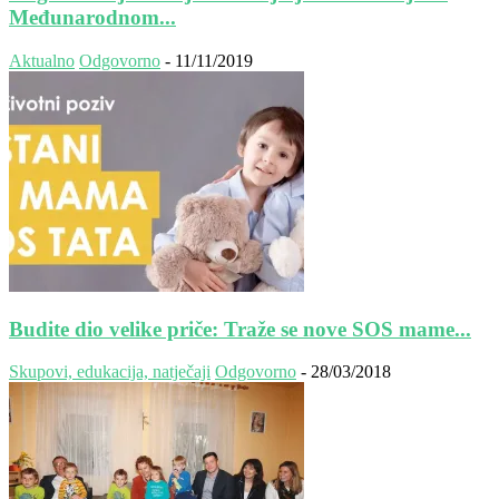
Međunarodnom...
Aktualno
Odgovorno
-
11/11/2019
Budite dio velike priče: Traže se nove SOS mame...
Skupovi, edukacija, natječaji
Odgovorno
-
28/03/2018