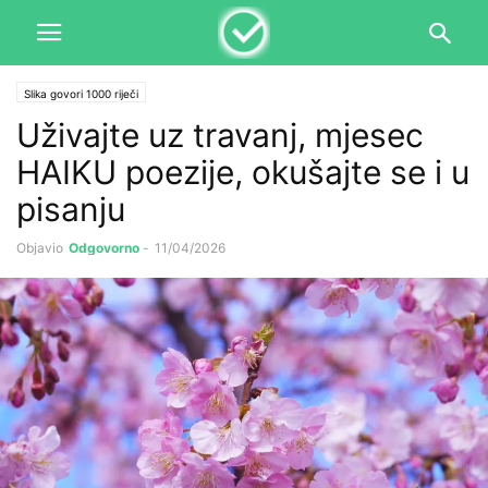
Slika govori 1000 riječi
Uživajte uz travanj, mjesec
HAIKU poezije, okušajte se i u
pisanju
Objavio
Odgovorno
-
11/04/2026