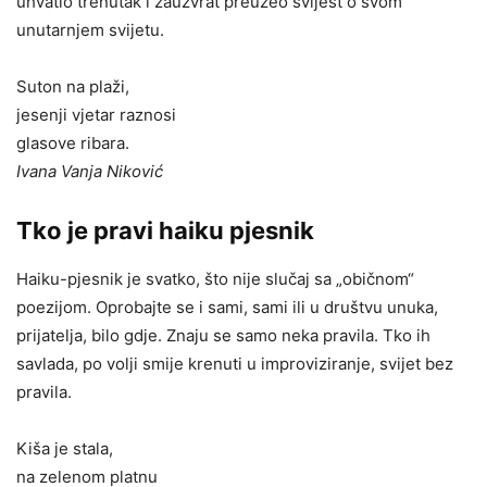
uhvatio trenutak i zauzvrat preuzeo svijest o svom
unutarnjem svijetu.
Suton na plaži,
jesenji vjetar raznosi
glasove ribara.
Ivana Vanja Niković
Tko je pravi haiku pjesnik
Haiku-pjesnik je svatko, što nije slučaj sa „običnom“
poezijom. Oprobajte se i sami, sami ili u društvu unuka,
prijatelja, bilo gdje. Znaju se samo neka pravila. Tko ih
savlada, po volji smije krenuti u improviziranje, svijet bez
pravila.
Kiša je stala,
na zelenom platnu