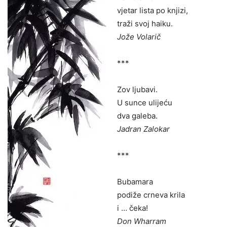
vjetar lista po knjizi,
traži svoj haiku.
Jože Volarič
***
Zov ljubavi.
U sunce ulijeću
dva galeba.
Jadran Zalokar
***
Bubamara
podiže crneva krila
i … čeka!
Don Wharram