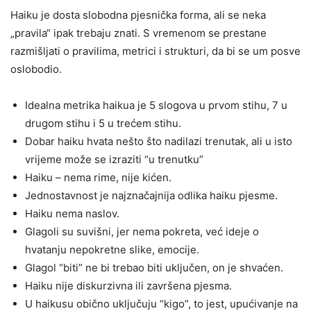
Haiku je dosta slobodna pjesnička forma, ali se neka
„pravila“ ipak trebaju znati. S vremenom se prestane
razmišljati o pravilima, metrici i strukturi, da bi se um posve
oslobodio.
Idealna metrika haikua je 5 slogova u prvom stihu, 7 u
drugom stihu i 5 u trećem stihu.
Dobar haiku hvata nešto što nadilazi trenutak, ali u isto
vrijeme može se izraziti “u trenutku”
Haiku – nema rime, nije kićen.
Jednostavnost je najznačajnija odlika haiku pjesme.
Haiku nema naslov.
Glagoli su suvišni, jer nema pokreta, već ideje o
hvatanju nepokretne slike, emocije.
Glagol “biti” ne bi trebao biti uključen, on je shvaćen.
Haiku nije diskurzivna ili završena pjesma.
U haikusu obično uključuju “kigo”, to jest, upućivanje na