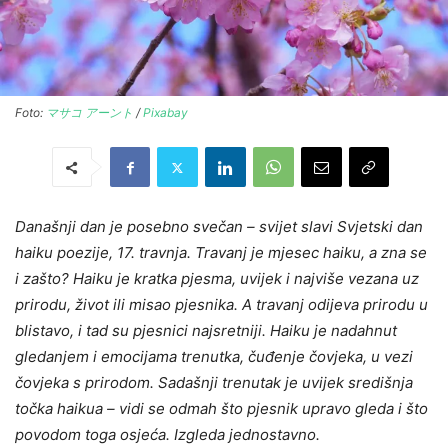
Foto:
マサコ アーント
/
Pixabay
Današnji dan je posebno svečan – svijet slavi Svjetski dan
haiku poezije, 17. travnja. Travanj je mjesec haiku, a zna se
i zašto? Haiku je kratka pjesma, uvijek i najviše vezana uz
prirodu, život ili misao pjesnika. A travanj odijeva prirodu u
blistavo, i tad su pjesnici najsretniji. Haiku je nadahnut
gledanjem i emocijama trenutka, čuđenje čovjeka, u vezi
čovjeka s prirodom. Sadašnji trenutak je uvijek središnja
točka haikua – vidi se odmah što pjesnik upravo gleda i što
povodom toga osjeća. Izgleda jednostavno.