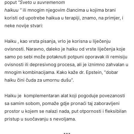
poput
“Sveto u suvremenom
haikuu “
ili mnogim njegovim člancima u kojima brani
koristi od upotrebe haikua u terapiji, znamo, na primjer, i
neke novije stvari:
Haiku , kao vrsta pisanja, vrlo je korisna u liječenju
ovisnosti. Naravno, daleko je haiku od vrste liječenja koje
samo po sebi može potaknuti potpuni oporavak ili remisiju
ovisnosti ili depresivnog procesa, ali je iznimno zahvalan u
mnogim kombinacijama. Kako kaže dr. Epstein, “dobar
haiku čini čuda za umornu dušu”.
Haiku je komplementaran alat koji pogoduje povezanosti
sa samim sobom, pomaže gdje pronaći taj zaboravljeni
prostor u kojem se nalazi nada, put otpornosti i fleksibilan
pristup u suočavanju s nevoljama.