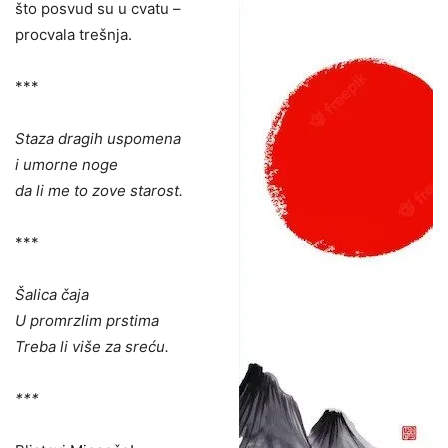
što posvud su u cvatu –
procvala trešnja.
***
Staza dragih uspomena
i umorne noge
da li me to zove starost.
***
Šalica čaja
U promrzlim prstima
Treba li više za sreću.
***