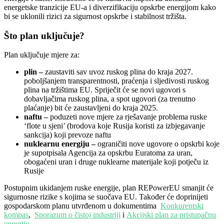
energetske tranzicije EU-a i diverzifikaciju opskrbe energijom kako
bi se uklonili rizici za sigurnost opskrbe i stabilnost tržišta.
Što plan uključuje?
Plan uključuje mjere za:
plin –
zaustaviti sav uvoz ruskog plina do kraja 2027.
poboljšanjem transparentnosti, praćenja i sljedivosti ruskog
plina na tržištima EU. Spriječit će se novi ugovori s
dobavljačima ruskog plina, a spot ugovori (za trenutno
plaćanje) bit će zaustavljeni do kraja 2025.
naftu –
poduzeti nove mjere za rješavanje problema ruske
‘flote u sjeni’ (brodova koje Rusija koristi za izbjegavanje
sankcija) koji prevoze naftu
nuklearnu energiju –
ograničiti nove ugovore o opskrbi koje
je supotpisala Agencija za opskrbu Euratoma za uran,
obogaćeni uran i druge nuklearne materijale koji potječu iz
Rusije
Postupnim ukidanjem ruske energije, plan REPowerEU smanjit će
sigurnosne rizike s kojima se suočava EU. Također će doprinijeti
gospodarskom planu utvrđenom u dokumentima
Konkurentski
kompas
,
Sporazum o čistoj industriji
i
Akcijski plan za pristupačnu
energiju
.