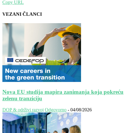
Copy URL
VEZANI ČLANCI
Nova EU studija mapira zanimanja koja pokreću
zelenu tranziciju
DOP & održivi razvoj
Odgovorno
-
04/08/2026