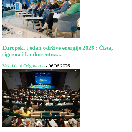
Europski tjedan održive energije 2026.: Čista,
sigurna i konkurentna...
Važni dani
Odgovorno
-
06/06/2026