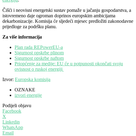
Čišći i neovisni energetski sustav pomaže u jačanju gospodarstva, a
istovremeno daje ogroman doprinos europskim ambicijama
dekarbonizacije. Komisija će sljedeći mjesec predložiti zakonodavne
prijedloge za podršku planu.
Za više informacija
Plan rada REPowerEU-a
Sigurnost opskrbe plinom
Sigurnost opskrbe naftom
Priopćenje za medije: EU će u potpunosti okončati svoju
ovisnost o ruskoj energiji
Izvor:
Europska komisija
OZNAKE
izvori energije
Podijeli objavu
Facebook
X
Linkedin
WhatsApp
Email