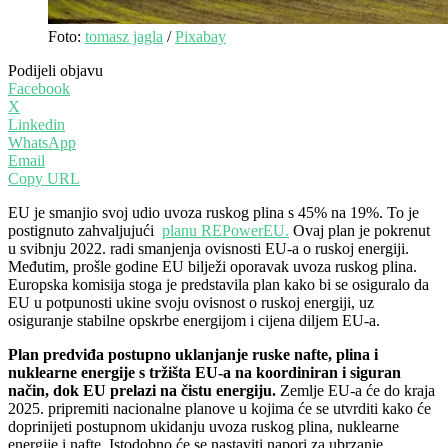
Foto:
tomasz jagla
/
Pixabay
Podijeli objavu
Facebook
X
Linkedin
WhatsApp
Email
Copy URL
EU je smanjio svoj udio uvoza ruskog plina s 45% na 19%. To je
postignuto zahvaljujući
planu REPowerEU.
Ovaj plan je pokrenut
u svibnju 2022. radi smanjenja ovisnosti EU-a o ruskoj energiji.
Međutim, prošle godine EU bilježi oporavak uvoza ruskog plina.
Europska komisija stoga je predstavila plan kako bi se osiguralo da
EU u potpunosti ukine svoju ovisnost o ruskoj energiji, uz
osiguranje stabilne opskrbe energijom i cijena diljem EU-a.
Plan predviđa postupno uklanjanje ruske nafte, plina i
nuklearne energije s tržišta EU-a na koordiniran i siguran
način, dok EU prelazi na čistu energiju.
Zemlje EU-a će do kraja
2025. pripremiti nacionalne planove u kojima će se utvrditi kako će
doprinijeti postupnom ukidanju uvoza ruskog plina, nuklearne
energije i nafte. Istodobno će se nastaviti napori za ubrzanje