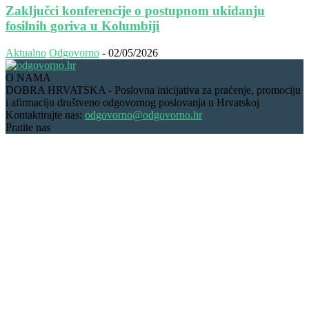
Zaključci konferencije o postupnom ukidanju
fosilnih goriva u Kolumbiji
Aktualno
Odgovorno
-
02/05/2026
O NAMA
DOBRA HRVATSKA - Poslovna inicijativa za praćenje, promociju
i afirmaciju društveno odgovornog poslovanja u Hrvatskoj
Kontaktirajte nas:
odgovorno@odgovorno.hr
Pratite nas