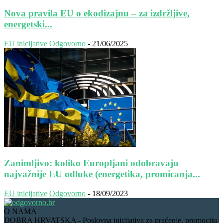
Nova pravila EU o ekodizajnu – za izdržljive,
energetski...
EU inicijative
Odgovorno
-
21/06/2025
Zanimljivo: koliko Europljani odobravaju
najvažnije EU odluke (energetika, promicanja...
EU inicijative
Odgovorno
-
18/09/2023
O NAMA
DOBRA HRVATSKA - Poslovna inicijativa za praćenje, promociju