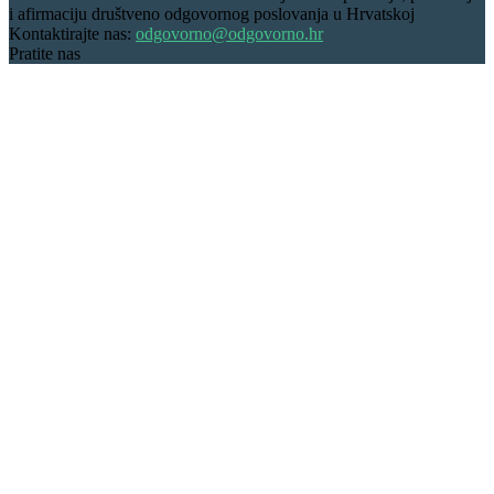
i afirmaciju društveno odgovornog poslovanja u Hrvatskoj
Kontaktirajte nas:
odgovorno@odgovorno.hr
Pratite nas