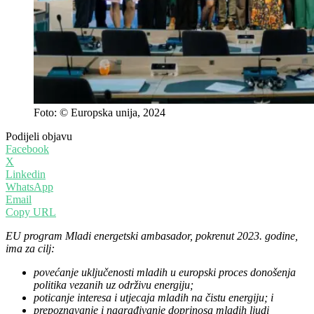
Foto: © Europska unija, 2024
Podijeli objavu
Facebook
X
Linkedin
WhatsApp
Email
Copy URL
EU program Mladi energetski ambasador, pokrenut 2023. godine,
ima za cilj:
povećanje uključenosti mladih u europski proces donošenja
politika vezanih uz održivu energiju;
poticanje interesa i utjecaja mladih na čistu energiju; i
prepoznavanje i nagrađivanje doprinosa mladih ljudi