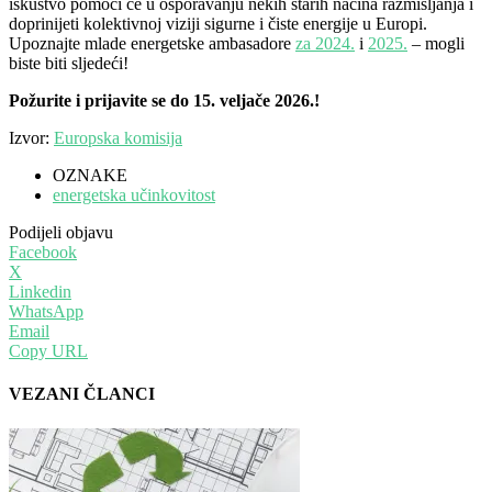
iskustvo pomoći će u osporavanju nekih starih načina razmišljanja i
doprinijeti kolektivnoj viziji sigurne i čiste energije u Europi.
Upoznajte mlade energetske ambasadore
za 2024.
i
2025.
– mogli
biste biti sljedeći!
Požurite i prijavite se do 15. veljače 2026.!
Izvor:
Europska komisija
OZNAKE
energetska učinkovitost
Podijeli objavu
Facebook
X
Linkedin
WhatsApp
Email
Copy URL
VEZANI ČLANCI