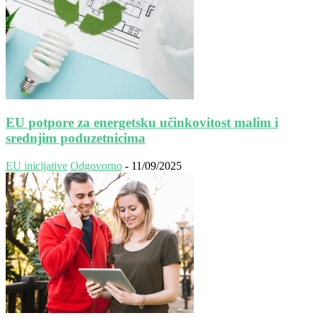
EU potpore za energetsku učinkovitost malim i
srednjim poduzetnicima
EU inicijative
Odgovorno
-
11/09/2025