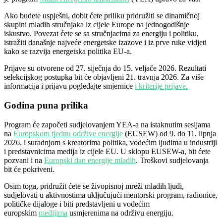
Ako budete uspješni, dobit ćete
priliku pridružiti se dinamičnoj
skupini mladih stručnjaka iz cijele Europe na jednogodišnje
iskustvo. Povezat ćete se sa stručnjacima za energiju i politiku,
istražiti današnje najveće energetske izazove i iz prve ruke vidjeti
kako se razvija energetska politika EU-a.
Prijave su otvorene od 27. siječnja do 15. veljače 2026. Rezultati
selekcijskog postupka bit će objavljeni 21. travnja 2026. Za više
informacija i prijavu pogledajte smjernice
i kriterije prijave
.
Godina puna prilika
Program će započeti sudjelovanjem YEA-a na istaknutim sesijama
na
Europskom tjednu održive energije
(EUSEW) od 9. do 11. lipnja
2026. i suradnjom s kreatorima politika, vodećim ljudima u industriji
i predstavnicima medija iz cijele EU. U sklopu EUSEW-a, bit ćete
pozvani i na
Europski dan energije mladih
. Troškovi sudjelovanja
bit će pokriveni.
Osim toga, pridružit ćete se živopisnoj mreži mladih ljudi,
sudjelovati u aktivnostima uključujući mentorski program, radionice,
političke dijaloge i biti predstavljeni u vodećim
europskim
medijima
usmjerenima na održivu energiju.