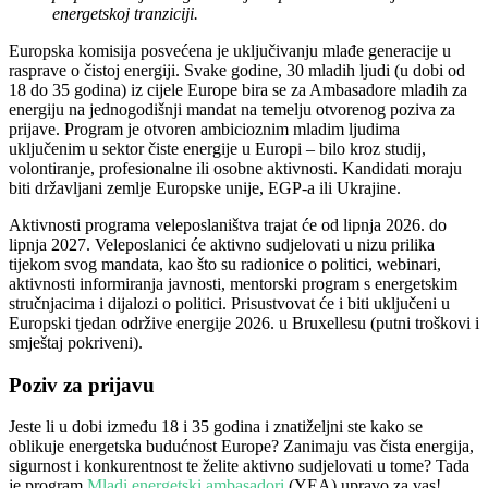
energetskoj tranziciji.
Europska komisija posvećena je uključivanju mlađe generacije u
rasprave o čistoj energiji. Svake godine, 30 mladih ljudi (u dobi od
18 do 35 godina) iz cijele Europe bira se za Ambasadore mladih za
energiju na jednogodišnji mandat na temelju otvorenog poziva za
prijave. Program je otvoren ambicioznim mladim ljudima
uključenim u sektor čiste energije u Europi – bilo kroz studij,
volontiranje, profesionalne ili osobne aktivnosti. Kandidati moraju
biti državljani zemlje Europske unije, EGP-a ili Ukrajine.
Aktivnosti programa veleposlaništva trajat će od lipnja 2026. do
lipnja 2027. Veleposlanici će aktivno sudjelovati u nizu prilika
tijekom svog mandata, kao što su radionice o politici, webinari,
aktivnosti informiranja javnosti, mentorski program s energetskim
stručnjacima i dijalozi o politici. Prisustvovat će i biti uključeni u
Europski tjedan održive energije 2026. u Bruxellesu (putni troškovi i
smještaj pokriveni).
Poziv za prijavu
Jeste li u dobi između 18 i 35 godina i znatiželjni ste kako se
oblikuje energetska budućnost Europe? Zanimaju vas čista energija,
sigurnost i konkurentnost te želite aktivno sudjelovati u tome? Tada
je program
Mladi energetski ambasadori
(YEA) upravo za vas!