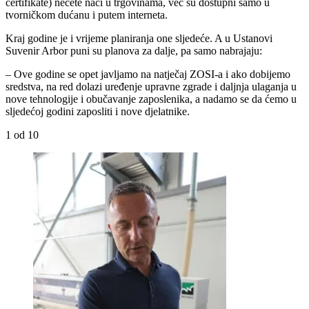
certifikate) nećete naći u trgovinama, već su dostupni samo u
tvorničkom dućanu i putem interneta.
Kraj godine je i vrijeme planiranja one sljedeće. A u Ustanovi
Suvenir Arbor puni su planova za dalje, pa samo nabrajaju:
– Ove godine se opet javljamo na natječaj ZOSI-a i ako dobijemo
sredstva, na red dolazi uređenje upravne zgrade i daljnja ulaganja u
nove tehnologije i obučavanje zaposlenika, a nadamo se da ćemo u
sljedećoj godini zaposliti i nove djelatnike.
1
od 10