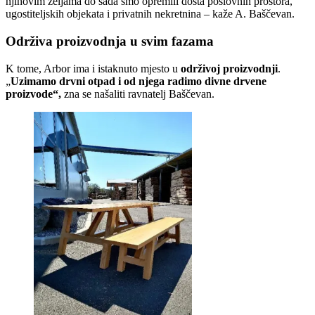
njihovim željama do sada smo opremili dosta poslovnih prostora,
ugostiteljskih objekata i privatnih nekretnina – kaže A. Baščevan.
Održiva proizvodnja u svim fazama
K tome, Arbor ima i istaknuto mjesto u
održivoj proizvodnji
.
„
Uzimamo drvni otpad i od njega radimo divne drvene
proizvode“,
zna se našaliti ravnatelj Baščevan.