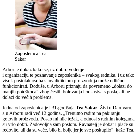
Zaposlenica Tea
Sakar
Arbor je dokaz kako se, uz dobro vođenje
i organizaciju te poznavanje zaposlenika – svakog radnika, i uz tako
visok postotak osoba s invaliditetom proizvodnja može odlično
funkcionirati. Doduše, u Arboru priznaju da povremeno „dolazi do
manjih poteškoća“ zbog čestih bolovanja i odsustva s posla, ali ne
dolazi do većih problema.
Jedna od zaposlenica je i 31-godišnja
Tea Sakar
. Živi u Daruvaru,
a u Arboru radi već 12 godina. „Trenutno radim na pakiranju
gotovih proizvoda. Posao mi nije težak, a odnosi s radnim kolegama
su vrlo dobri. Zadovoljna sam poslom. Ravnatelj je dobar i plaće su
redovite, ali da su veće, bilo bi bolje jer je sve poskupilo“, kaže Tea.