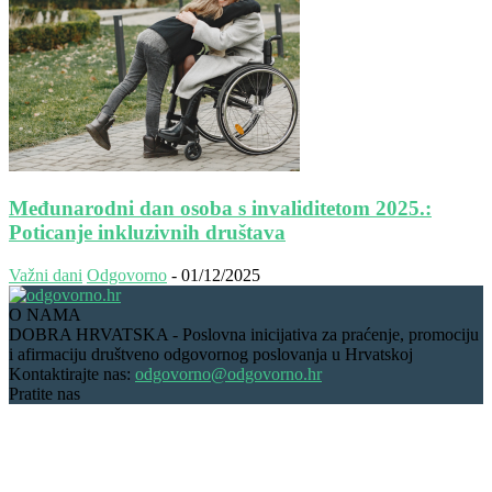
Međunarodni dan osoba s invaliditetom 2025.:
Poticanje inkluzivnih društava
Važni dani
Odgovorno
-
01/12/2025
O NAMA
DOBRA HRVATSKA - Poslovna inicijativa za praćenje, promociju
i afirmaciju društveno odgovornog poslovanja u Hrvatskoj
Kontaktirajte nas:
odgovorno@odgovorno.hr
Pratite nas