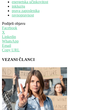
energetska učinkovitost
inkluzija
prava zaposlenika
ravnopravnost
Podijeli objavu
Facebook
X
Linkedin
WhatsApp
Email
Copy URL
VEZANI ČLANCI