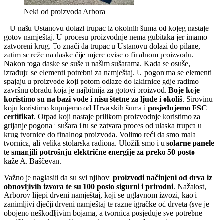
Neki od proizvoda Arbora
– U našu Ustanovu dolazi trupac iz okolnih šuma od kojeg nastaje
gotov namještaj. U procesu proizvodnje nema gubitaka jer imamo
zatvoreni krug. To znači da trupac u Ustanovu dolazi do pilane,
zatim se reže na daske čije mjere ovise o finalnom proizvodu.
Nakon toga daske se suše u našim sušarama. Kada se osuše,
izrađuju se elementi potrebni za namještaj. U pogonima se elementi
spajaju u proizvode koji potom odlaze do lakirnice gdje radimo
završnu obradu koja je najbitnija za gotovi proizvod.
Boje koje
koristimo su na bazi vode i nisu štetne za ljude i okoliš
. Sirovinu
koju koristimo kupujemo od Hrvatskih šuma i
posjedujemo FSC
certifikat
. Otpad koji nastaje prilikom proizvodnje koristimo za
grijanje pogona i sušara i tu se zatvara proces od ulaska trupca u
krug tvornice do finalnog proizvoda. Volimo reći da smo mala
tvornica, ali velika stolarska radiona. Uložili smo i u
solarne panele
te
smanjili potrošnju električne energije za preko 50 posto
–
kaže A. Baščevan.
Važno je naglasiti da su svi
njihovi
proizvodi načinjeni od drva iz
obnovljivih izvora te su 100 posto sigurni i prirodni
. Nažalost,
Arborov lijepi drveni namještaj, koji se uglavnom izvozi, kao i
zanimljivi dječji drveni namještaj te razne igračke od drveta (sve je
obojeno neškodljivim bojama, a tvornica posjeduje sve potrebne