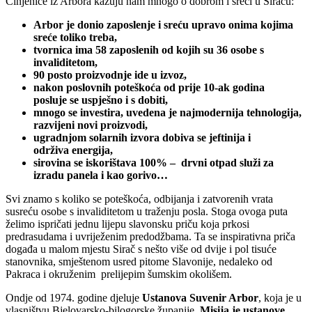
Činjenice iz Arbora kazuju nam mnogo o dobrom i sreći u Siraču:
Arbor je donio zaposlenje i sreću upravo onima kojima
sreće toliko treba,
tvornica ima 58 zaposlenih od kojih su 36 osobe s
invaliditetom,
90 posto proizvodnje ide u izvoz,
nakon poslovnih poteškoća od prije 10-ak godina
posluje
se
uspješno i s dobiti,
mnogo se investira, uvedena je najmodernija tehnologija,
razvijeni novi proizvodi,
ugradnjom solarnih izvora
dobiva se jeftinija i
održiva
energija,
sirovina se iskorištava 100% – drvni otpad služi za
izradu panela i kao gorivo…
Svi znamo s koliko se poteškoća, odbijanja i zatvorenih vrata
susreću osobe s invaliditetom u traženju posla. Stoga ovoga puta
želimo ispričati jednu lijepu slavonsku priču koja prkosi
predrasudama i uvriježenim predodžbama. Ta se inspirativna priča
događa u malom mjestu Sirač s nešto više od dvije i pol tisuće
stanovnika, smještenom usred pitome Slavonije, nedaleko od
Pakraca i okruženim prelijepim šumskim okolišem.
Ondje od 1974. godine djeluje
Ustanova Suvenir Arbor
, koja je
u
vlasništvu Bjelovarsko-bilogorske županije.
Misija je ustanove