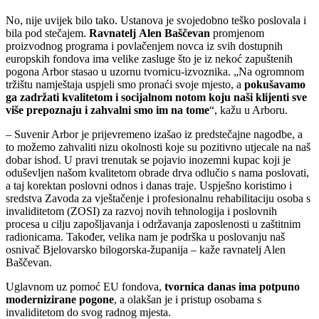
No, nije uvijek bilo tako. Ustanova je svojedobno teško poslovala i
bila pod stečajem.
Ravnatelj
Alen Baščevan
promjenom
proizvodnog programa i povlačenjem novca iz svih dostupnih
europskih fondova ima velike zasluge što je iz nekoć zapuštenih
pogona Arbor stasao u uzornu tvornicu-izvoznika. „Na ogromnom
tržištu namještaja uspjeli smo pronaći svoje mjesto, a
pokušavamo
ga zadržati kvalitetom i socijalnom notom koju naši klijenti sve
više prepoznaju i zahvalni smo im na tome
“, kažu u Arboru.
– Suvenir Arbor je prijevremeno izašao iz predstečajne nagodbe, a
to možemo zahvaliti nizu okolnosti koje su pozitivno utjecale na naš
dobar ishod. U pravi trenutak se pojavio inozemni kupac koji je
oduševljen našom kvalitetom obrade drva odlučio s nama poslovati,
a taj korektan poslovni odnos i danas traje. Uspješno koristimo i
sredstva Zavoda za vještačenje i profesionalnu rehabilitaciju osoba s
invaliditetom (ZOSI)
za razvoj novih tehnologija i poslovnih
procesa u cilju zapošljavanja i održavanja zaposlenosti u zaštitnim
radionicama. Također, velika nam je podrška u poslovanju naš
osnivač Bjelovarsko bilogorska-županija – kaže ravnatelj Alen
Baščevan.
Uglavnom uz pomoć EU fondova,
tvornica danas ima potpuno
modernizirane pogone
, a olakšan je i pristup osobama s
invaliditetom do svog radnog mjesta.