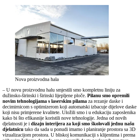
Nova proizvodna hala
– U novu proizvodnu halu smjestili smo kompletnu liniju za
dužinsko-širinski i širinski lijepljene ploče.
Pilanu smo opremili
novim tehnologijama s laserskim pilama
za rezanje daske i
decimirnicom s optimizerom koji automatski izbacuje dijelove daske
koji nisu primjerene kvalitete. Uložili smo i u edukaciju zaposlenika
kako bi što efikasnije koristili nove tehnologije. Jedna od novih
djelatnosti je i
dizajn interijera
za koji smo školovali jednu našu
djelatnicu
tako da sada u ponudi imamo i planiranje prostora sa 3D
vizualizacijom prostora. U bliskoj komunikaciji s klijentima i prema