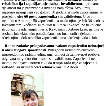
rehabilitacija i zapošljavanje osoba s invaliditetom
, a primarna
djelatnost im je proizvodnja drvenog namještaja. Svoju misiju
uspješno ispunjavaju već gotovo 50 godina, a među zaposlenima je
prosječno
oko 60 posto zaposlenika s invaliditetom
. U ovom
trenutku u Arboru je 58 zaposlenika, a među njima je čak 36 osoba s
invaliditetom. Većinom su to ljudi iz Sirača i okolice, no nekolicina
ih dolazi i iz udaljenijih mjesta. Kako nam u Arboru kažu, najviše je
osoba s intelektualnim poteškoćama, no ima i onih s tjelesnim
oštećenjima, dok nekoliko zaposlenika ima oštećenje vida i sluha.
–
Radne zadatke prilagođavamo svakom zaposleniku
uzimajući
u obzir njegove sposobnosti.
Prilagodbu radimo prvenstveno
rasporedom po radnim jedinicama, brinući da zahtjevnost poslova
odgovara mogućnostima osobe s invaliditetom. Zaposlenici ne
moraju ispunjavati normu tako da
tempo rada nije zahtjevan i
slobodni su uzimati češći odmor
– kažu u Arboru.