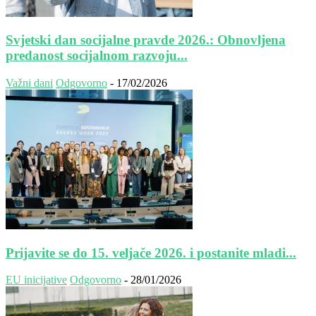
Svjetski dan socijalne pravde 2026.: Obnovljena
predanost socijalnom razvoju...
Važni dani
Odgovorno
-
17/02/2026
Prijavite se do 15. veljače 2026. i postanite mladi...
EU inicijative
Odgovorno
-
28/01/2026