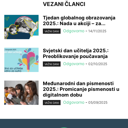
VEZANI ČLANCI
Tjedan globalnog obrazovanja
2025.: Nada u akciji – za...
Odgovorno
-
14/11/2025
VAŽNI DANI
Svjetski dan učitelja 2025.:
Preoblikovanje poučavanja
Odgovorno
-
02/10/2025
VAŽNI DANI
Međunarodni dan pismenosti
2025.: Promicanje pismenosti u
digitalnom dobu
Odgovorno
-
05/09/2025
VAŽNI DANI