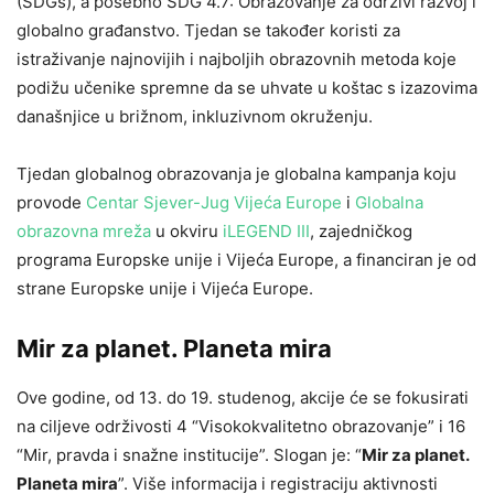
(SDGs), a posebno SDG 4.7: Obrazovanje za održivi razvoj i
globalno građanstvo. Tjedan se također koristi za
istraživanje najnovijih i najboljih obrazovnih metoda koje
podižu učenike spremne da se uhvate u koštac s izazovima
današnjice u brižnom, inkluzivnom okruženju.
Tjedan globalnog obrazovanja je globalna kampanja koju
provode
Centar Sjever-Jug Vijeća Europe
i
Globalna
obrazovna mreža
u okviru
iLEGEND III
, zajedničkog
programa Europske unije i Vijeća Europe, a financiran je od
strane Europske unije i Vijeća Europe.
Mir za planet. Planeta mira
Ove godine, od 13. do 19. studenog, akcije će se fokusirati
na ciljeve održivosti 4 “Visokokvalitetno obrazovanje” i 16
“Mir, pravda i snažne institucije”. Slogan je: “
Mir za planet.
Planeta mira
”. Više informacija i registraciju aktivnosti