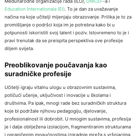
Međunarodne organizacije rada (ILO),
UNICEF
-a i
Education Internationala (EI)
. To je dan za uvažavanje
načina na koje učitelji mijenjaju obrazovanje. Prilika je to za
promišljanje o podršci koja im je potrebna kako bi u
potpunosti iskoristili svoj talent i poziv. Istovremeno to je i
pravi trenutak da se preispita perspektiva ove profesije
diljem svijeta.
Preoblikovanje poučavanja kao
suradničke profesije
Učitelji igraju vitalnu ulogu u obrazovnim sustavima,
potičući učenje, uključivost i inovacije u školama i
društvima. Pa ipak, mnogi rade bez suradničkih struktura
koje bi podržale njihovu pedagogiju, djelovanje,
profesionalnost ili dobrobit. U mnogim sustavima, profesija
je i dalje obilježena izolacijom, fragmentiranim strukturama
i ograničenim mogućnostima izgradnje mreža s vršnjacima,