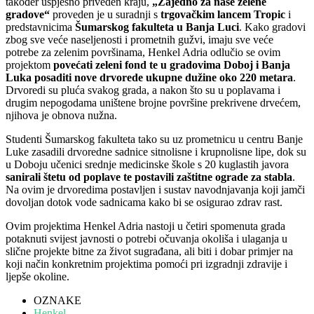
također uspješno priveden kraju,
„Zajedno za naše zelene
gradove“
proveden je u suradnji s
trgovačkim lancem Tropic
i
predstavnicima
Šumarskog fakulteta u Banja Luci
. Kako gradovi
zbog sve veće naseljenosti i prometnih gužvi, imaju sve veće
potrebe za zelenim površinama, Henkel Adria odlučio se ovim
projektom
povećati zeleni fond te u gradovima Doboj i Banja
Luka posaditi nove drvorede ukupne dužine oko 220 metara
.
Drvoredi su pluća svakog grada, a nakon što su u poplavama i
drugim nepogodama uništene brojne površine prekrivene drvećem,
njihova je obnova nužna.
Studenti Šumarskog fakulteta tako su uz prometnicu u centru Banje
Luke zasadili drvoredne sadnice sitnolisne i krupnolisne lipe, dok su
u Doboju učenici srednje medicinske škole s 20 kuglastih javora
sanirali štetu od poplave te postavili zaštitne ograde za stabla
.
Na ovim je drvoredima postavljen i sustav navodnjavanja koji jamči
dovoljan dotok vode sadnicama kako bi se osigurao zdrav rast.
Ovim projektima Henkel Adria nastoji u četiri spomenuta grada
potaknuti svijest javnosti o potrebi očuvanja okoliša i ulaganja u
slične projekte bitne za život sugrađana, ali biti i dobar primjer na
koji način konkretnim projektima pomoći pri izgradnji zdravije i
ljepše okoline.
OZNAKE
Henkel