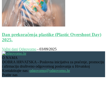
Dan prekoračenja plastike (Plastic Overshoot Day)
2025.
Važni dani
Odgovorno
-
03/09/2025
O NAMA
DOBRA HRVATSKA - Poslovna inicijativa za praćenje, promociju
i afirmaciju društveno odgovornog poslovanja u Hrvatskoj
Kontaktirajte nas:
odgovorno@odgovorno.hr
Pratite nas