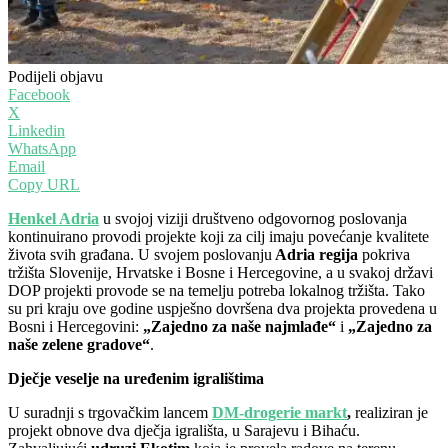
Podijeli objavu
Facebook
X
Linkedin
WhatsApp
Email
Copy URL
Henkel Adria
u svojoj viziji društveno odgovornog poslovanja
kontinuirano provodi projekte koji za cilj imaju povećanje kvalitete
života svih građana. U svojem poslovanju
Adria regija
pokriva
tržišta Slovenije, Hrvatske i Bosne i Hercegovine, a u svakoj državi
DOP projekti provode se na temelju potreba lokalnog tržišta. Tako
su pri kraju ove godine uspješno dovršena dva projekta provedena u
Bosni i Hercegovini:
„Zajedno za naše najmlađe“
i
„Zajedno za
naše zelene gradove“
.
Dječje veselje na uređenim igralištima
U suradnji s trgovačkim lancem
DM-drogerie markt
,
realiziran je
projekt obnove dva dječja igrališta, u Sarajevu i Bihaću.