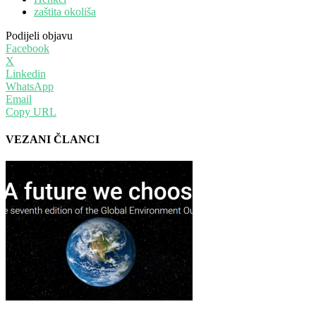
zaštita okoliša
Podijeli objavu
Facebook
X
Linkedin
WhatsApp
Email
Copy URL
VEZANI ČLANCI