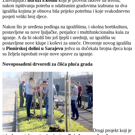
Zahvaljujući
udruzi Ekotim
koja je provela radove na terenu,
nakon ispitivanja potreba u odabranim gradovima izabrana su dva
igrališta kojima je obnova bila prijeko potrebna i koje svakodnevno
posjeti veliki broj djece.
Nakon što je uređena podloga na igralištima, i okolna hortikultura,
postavljene su nove ljuljačke, penjalice i multifunkcionalna kula za
igranje. A da bi okoliš bio još ljepši i uredniji, uz igrališta su
postavljene nove klupe i koševi za smeće. Otvorenje novog igrališta
u
Pionirskoj dolini u Sarajevu
jedva su dočekala brojna djeca koja
su željela isprobati svoje nove sprave za igranje.
Novoposađeni drvoredi za čišća pluća grada
Drugi projekt koji je