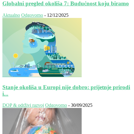
Globalni pregled okoliša 7: Budućnost koju biramo
Aktualno
Odgovorno
-
12/12/2025
Stanje okoliša u Europi nije dobro: prijetnje prirodi
i...
DOP & održivi razvoj
Odgovorno
-
30/09/2025