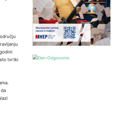
području
ravljanju
godini
to tvrtki
ama.
 da
lazi