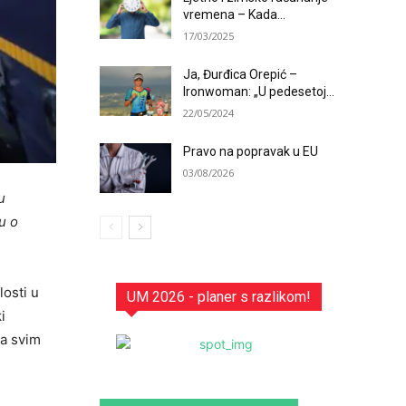
vremena – Kada...
17/03/2025
Ja, Đurđica Orepić –
Ironwoman: „U pedesetoj...
22/05/2024
Pravo na popravak u EU
03/08/2026
u
u o
losti u
UM 2026 - planer s razlikom!
i
sa svim