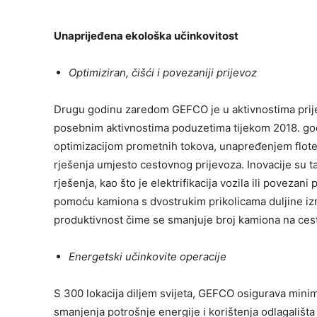
Unaprijeđena ekološka učinkovitost
Optimiziran, čišći i povezaniji prijevoz
Drugu godinu zaredom GEFCO je u aktivnostima prijev
posebnim aktivnostima poduzetima tijekom 2018. godin
optimizacijom prometnih tokova, unapređenjem flote 
rješenja umjesto cestovnog prijevoza. Inovacije su t
rješenja, kao što je elektrifikacija vozila ili povez
pomoću kamiona s dvostrukim prikolicama duljine izm
produktivnost čime se smanjuje broj kamiona na cesti,
Energetski učinkovite operacije
S 300 lokacija diljem svijeta, GEFCO osigurava minimi
smanjenja potrošnje energije i korištenja odlagališt