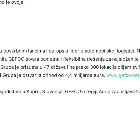
o je ovdje:
u opskrbnim lancima i europski lider u automobilskoj logistici. 
ih, GEFCO stvara pametna i fleksibilna rješenja za najsloženije
rupa je prisutna u 47 država i na preko 300 lokacija diljem svij
rupa je ostvarila prihod od 4,4 milijarde eura.
www.gefco.net
 sjedištem u Kopru, Slovenija, GEFCO u regiji Adria zapošljava 2