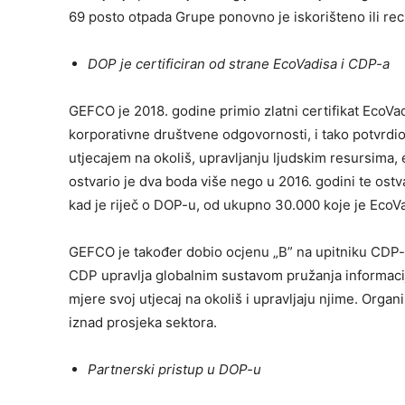
69 posto otpada Grupe ponovno je iskorišteno ili recik
DOP je certificiran od strane EcoVadisa i CDP-a
GEFCO je 2018. godine primio zlatni certifikat EcoV
korporativne društvene odgovornosti, i tako potvrdi
utjecajem na okoliš, upravljanju ljudskim resursima, 
ostvario je dva boda više nego u 2016. godini te os
kad je riječ o DOP-u, od ukupno 30.000 koje je EcoVad
GEFCO je također dobio ocjenu „B” na upitniku CDP
CDP upravlja globalnim sustavom pružanja informaci
mjere svoj utjecaj na okoliš i upravljaju njime. Org
iznad prosjeka sektora.
Partnerski pristup u DOP-u