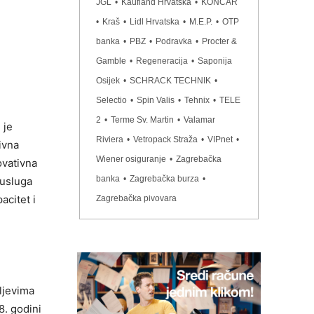
JGL
•
Kaufland Hrvatska
•
KONČAR
•
Kraš
•
Lidl Hrvatska
•
M.E.P.
•
OTP
banka
•
PBZ
•
Podravka
•
Procter &
Gamble
•
Regeneracija
•
Saponija
Osijek
•
SCHRACK TECHNIK
•
Selectio
•
Spin Valis
•
Tehnix
•
TELE
2
•
Terme Sv. Martin
•
Valamar
 je
Riviera
•
Vetropack Straža
•
VIPnet
•
ivna
Wiener osiguranje
•
Zagrebačka
ovativna
banka
•
Zagrebačka burza
•
 usluga
acitet i
Zagrebačka pivovara
ljevima
8. godini