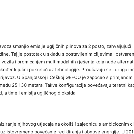
oza smanjio emisije ugljičnih plinova za 2 posto, zahvaljujući
e. Taj je postotak u skladu s postavljenim ciljevima i ostvaren
vozila i promicanjem multimodalnih rješenja koja nude alternat
akođer ključni pokretač uz tehnologije. Proučavaju se i druga in
ani prijevoz. U Španjolskoj i Češkoj GEFCO je započeo s primjenom
eđu 25 i 30 metara. Takve konfiguracije povećavaju teretni kap
 a time i emisija ugljičnog dioksida.
ziranje njihovog utjecaja na okoliš i zajednicu s ambicioznim ci
a uz istovremeno povećanje recikliranja i obnove energije. U 201