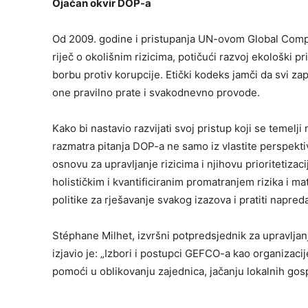
Ojačan okvir DOP-a
Od 2009. godine i pristupanja UN-ovom Global Compa
riječ o okolišnim rizicima, potičući razvoj ekološki pri
borbu protiv korupcije. Etički kodeks jamči da svi z
one pravilno prate i svakodnevno provode.
Kako bi nastavio razvijati svoj pristup koji se temel
razmatra pitanja DOP-a ne samo iz vlastite perspektive
osnovu za upravljanje rizicima i njihovu prioritetizac
holističkim i kvantificiranim promatranjem rizika i m
politike za rješavanje svakog izazova i pratiti napred
Stéphane Milhet, izvršni potpredsjednik za upravlj
izjavio je: „Izbori i postupci GEFCO-a kao organizac
pomoći u oblikovanju zajednica, jačanju lokalnih gosp