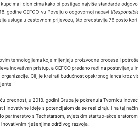
upcima i dionicima kako bi postigao najviše standarde odgovo
018. godine GEFCO-vu Povelju o odgovornoj nabavi (
Responsibl
telja usluga u cestovnom prijevozu, što predstavlja 76 posto kori
novim tehnologijama koje mijenjaju proizvodne procese i potroš
jeva inovativan pristup, a GEFCO predano radi na postavljanju i
i organizacije. Cilj je kreirati budućnost opskrbnog lanca kroz v
ijente.
u prednost, u 2018. godini Grupa je pokrenula Tvornicu inovaci
 i inovativne ideje s potencijalom da se realiziraju i na taj način
io partnerstvo s Techstarsom, svjetskim startup-akceleratorom 
inovativnim rješenjima održivog razvoja.