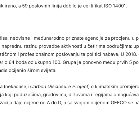
lirano, a 59 poslovnih linija dobilo je certifikat ISO 14001.
adisa, neovisne i međunarodno priznate agencije za procjenu u 
o naprednu razinu provedbe aktivnosti u četirima područjima: up
etičnom i profesionalnom poslovanju te politici nabave. U 2018. 
tvario 64 boda od ukupno 100. Grupa je ponovno među prvih 5 pos
is ocijenio širom svijeta.
-a (nekadašnji
Carbon Disclosure Project
) o klimatskim promjen
ja koji poduzećima, gradovima, državama i regijama omogućava
anizacija daje ocjene od A do D, a sa svojom ocjenom GEFCO se na