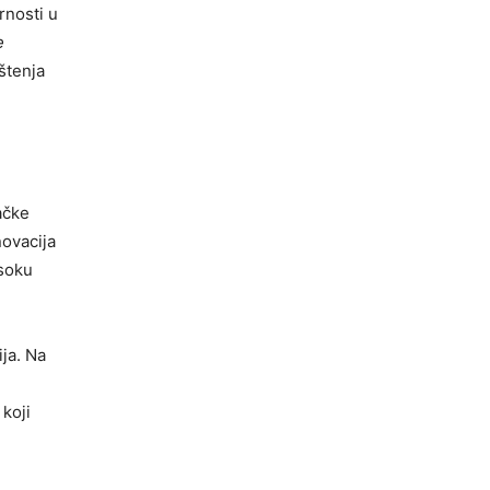
rnosti u
e
štenja
ačke
novacija
isoku
ja. Na
koji