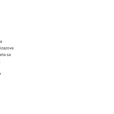
Na
 izazove
eta sa
.
7