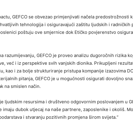
ctu, GEFCO se obvezao primjenjivati načela predostrožnosti k
hvatljivih tehnologija i osiguravajući zaštitu ljudskih i radničkih 
aposlenici poštuju ove smjernice dok Etičko povjerenstvo osigur
ji na razumijevanju, GEFCO je proveo analizu dugoročnih rizika ko
, već i iz perspektive svih vanjskih dionika. Prikupljeni rezultat
iju, kao i za bolje strukturiranje pristupa kompanije izazovima D
aterijalnih pitanja, GEFCO je u mogućnosti osigurati dovoljno sn
ak na smislen način.
anje ljudskim resursima i društveno odgovornim poslovanjem u 
ije imaju dubok utjecaj na naše partnere, zaposlenike i okoliš. 
odarstava i stvaranju pozitivnih promjena širom svijeta.“