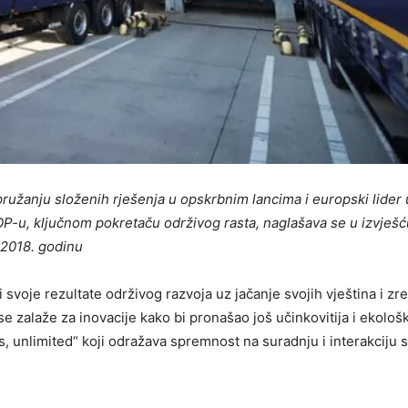
užanju složenih rješenja u opskrbnim lancima i europski lider 
OP-u, ključnom pokretaču održivog rasta, naglašava se u izvješć
2018. godinu
svoje rezultate održivog razvoja uz jačanje svojih vještina i zre
 zalaže za inovacije kako bi pronašao još učinkovitija i ekološk
rs, unlimited“ koji odražava spremnost na suradnju i interakciju 