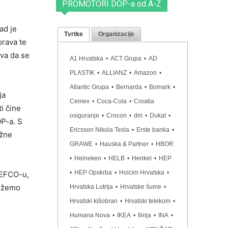
PROMOTORI DOP-a od A-Z
ad je
Tvrtke
Organizacije
prava te
ava da se
A1 Hrvatska
•
ACT Grupa
•
AD
PLASTIK
•
ALLIANZ
•
Amazon
•
Atlantic Grupa
•
Bernarda
•
Bomark
•
ja
Cemex
•
Coca-Cola
•
Croatia
i čine
osiguranje
•
Crocon
•
dm
•
Dukat
•
OP-a. S
Ericsson Nikola Tesla
•
Erste banka
•
ažne
GRAWE
•
Hauska & Partner
•
HBOR
•
Heineken
•
HELB
•
Henkel
•
HEP
•
HEP Opskrba
•
Holcim Hrvatska
•
GEFCO-u,
Možemo
Hrvatska Lutrija
•
Hrvatske šume
•
Hrvatski kišobran
•
Hrvatski telekom
•
Humana Nova
•
IKEA
•
Ilirija
•
INA
•