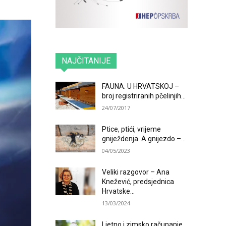
NAJČITANIJE
FAUNA: U HRVATSKOJ –
broj registriranih pčelinjih...
24/07/2017
Ptice, ptići, vrijeme
gniježdenja. A gnijezdo –...
04/05/2023
Veliki razgovor – Ana
Knežević, predsjednica
Hrvatske...
13/03/2024
Ljetno i zimsko računanje