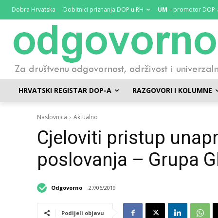
Dobra Hrvatska
Dobitnici priznanja DOP u RH
UM
– promotor DOP-
HRVATSKI REGISTAR DOP-A
RAZGOVORI I KOLUMNE
Naslovnica
Aktualno
Cjeloviti pristup una
poslovanja – Grupa 
Odgovorno
27/06/2019
Podijeli objavu