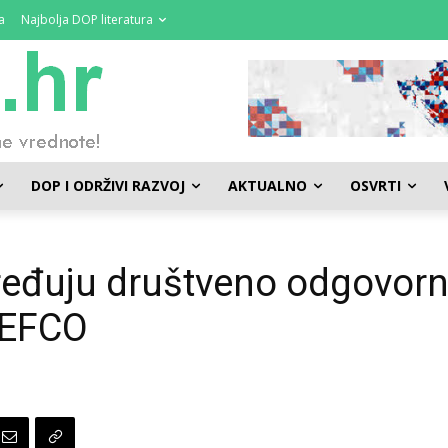
a
Najbolja DOP literatura
DOP I ODRŽIVI RAZVOJ
AKTUALNO
OSVRTI
pređuju društveno odgovor
GEFCO