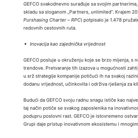
GEFCO svakodnevno surađuje sa svojim partnerima, k
skladu sa sloganom „Partners, unlimited”. Krajem 2
Purshasing Charter
–
RPC
) potpisalo je 1.478 pruža
redovnih cestovnih ruta.
Inovacija kao zajednička vrijednost
GEFCO posluje u okruženju koje se brzo mijenja, s 
trendove. Pretvaranje tih izazova u mogućnosti zahti
u srž strategije kompanije potičući ih na svakoj razin
dodanu vrijednost, učinkovita i održiva rješenja za kl
Budući da GEFCO svoju radnu snagu ističe kao najveć
taj način potiče se svakog zaposlenika na inovativnost
podupru poslovni rast. GEFCO je istovremeno ostvar
Grupi daje pristup inovativnom ekosistemu i mnogim 