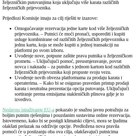
željezničkim putovanjima koja uključuju više karata različitih
željezničkih prijevoznika.
Prijedlozi Komisije imaju za cilj riješiti te izazove:
Omogućavanje rezervacija jedne karte kod više željezničkih
prijevoznika. – Putnici će moći pronaći, usporediti i kupiti
usluge kombinirane od različitih željezničkih prijevoznika u
jednu kartu, koja se može kupiti u jednoj transakciji na
platformi po svom izboru.
Uvođenje nove, potpune zaštite prava putnika u željezničkom
prometu. – Uključujući pomoć, preusmjeravanje, povrat
novca i naknadu – za putnike s jednom kartom kod različitih
željezničkih prijevoznika koji propuste svoju vezu.
Uvođenje novih obveza platformama za prodaju karata i
operaterima. – Kako bi se osigurao pravedan pristup prodaji
karata i neutralna prezentacija opcija putovanja. Uključujući
sortiranje prema emisijama stakleničkih plinova gdje je to
izvedivo.
Nedavno istraživanje EU-a
pokazalo je snažnu javnu potražnju za
boljim putnim rješenjima i pouzdanim sustavima online rezervacija.
Istovremeno, kako bi se postigli klimatski ciljevi, mora se ljudima
olakšati prelazak na održivije opcije. Predložena nova pravila
pomoći će u postizanju oba ova cilja, olakšavajući putnicima