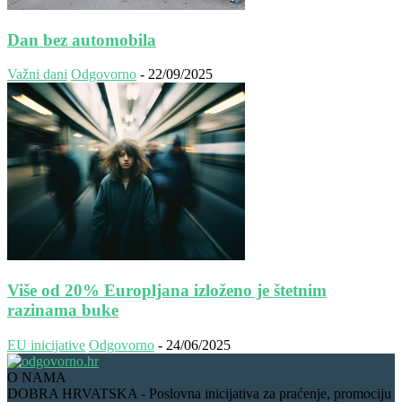
Dan bez automobila
Važni dani
Odgovorno
-
22/09/2025
Više od 20% Europljana izloženo je štetnim
razinama buke
EU inicijative
Odgovorno
-
24/06/2025
O NAMA
DOBRA HRVATSKA - Poslovna inicijativa za praćenje, promociju