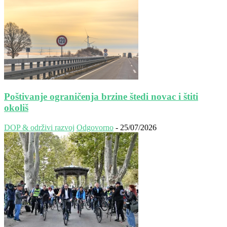
Poštivanje ograničenja brzine štedi novac i štiti
okoliš
DOP & održivi razvoj
Odgovorno
-
25/07/2026