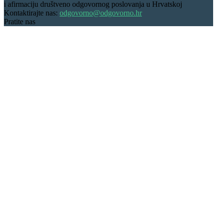
i afirmaciju društveno odgovornog poslovanja u Hrvatskoj
Kontaktirajte nas:
odgovorno@odgovorno.hr
Pratite nas