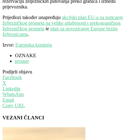
rezervaciju željezničkih putovanja preko granica i između
prijevoznika.
Prijedlozi također unapređuju
akcijski plan EU-a za poticanje
željezničkog prometa na velike udaljenosti i prekograničnog
željezničkog prometa
te
plan za povezivanje Europe brzim
željeznicama
.
Izvor:
Europska komisija
OZNAKE
promet
Podijeli objavu
Facebook
X
Linkedin
WhatsApp
Email
Copy URL
VEZANI ČLANCI