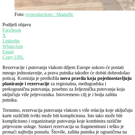
Foto:
pvproductions / Magnific
Podijeli objavu
Facebook
X
Linkedin
WhatsApp
Email
Copy URL
Rezervacije i putovanja vlakom diljem Europe uskoro će postati
mnogo jednostavnije, a prava putnika također će dobiti dobrodošao
poticaj. Komisija je predložila
nova pravila koja pojednostavljuju
planiranje i rezervacije
za regionalna, međugradska i
prekogranična putovanja, posebno za željeznička putovanja koja
uključuju više prijevoznika. Istovremeno cilj je i bolja zaštita
putnika.
Trenutno, rezervacija putovanja vlakom s više relacija koje uključuju
karte različitih tvrtki može biti komplicirana. Isto tako može biti
komplicirano i organiziranje putovanja koje kombinira različite
prijevozne usluge. Sustavi rezervacija su fragmentirani i teško je
pronaći najbolju ponudu. Štoviše, zaštita putnika je ograničena na