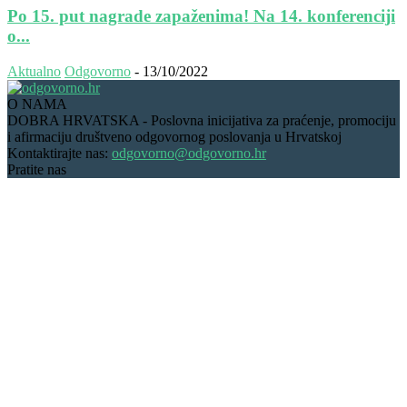
Po 15. put nagrade zapaženima! Na 14. konferenciji
o...
Aktualno
Odgovorno
-
13/10/2022
O NAMA
DOBRA HRVATSKA - Poslovna inicijativa za praćenje, promociju
i afirmaciju društveno odgovornog poslovanja u Hrvatskoj
Kontaktirajte nas:
odgovorno@odgovorno.hr
Pratite nas