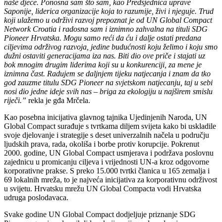
naše djece. Ponosna sam što sam, kao Predsjednica uprave
Saponije, liderica organizacije koja to razumije, živi i njeguje. Trud
koji ulažemo u održivi razvoj prepoznat je od UN Global Compact
Network Croatia i radosna sam i iznimno zahvalna na tituli SDG
Pioneer Hrvatska. Mogu samo reći da ću i dalje ostati predana
ciljevima održivog razvoja, jedine budućnosti koju želimo i koju smo
dužni ostaviti generacijama iza nas. Biti dio ove priče i stajati uz
bok mnogim drugim liderima koji su u konkurenciji, za mene je
iznimna čast. Radujem se daljnjem tijeku natjecanja i znam da tko
god zauzme titulu SDG Pioneer na svjetskom natjecanju, taj u sebi
nosi dio jedne ideje svih nas – briga za ekologiju u najširem smislu
riječi.”
rekla je gđa Mrčela.
Kao posebna inicijativa glavnog tajnika Ujedinjenih Naroda, UN
Global Compact surađuje s tvrtkama diljem svijeta kako bi uskladile
svoje djelovanje i strategije s deset univerzalnih načela u području
ljudskih prava, rada, okoliša i borbe protiv korupcije. Pokrenut
2000. godine, UN Global Compact usmjerava i podržava poslovnu
zajednicu u promicanju ciljeva i vrijednosti UN-a kroz odgovorne
korporativne prakse. S preko 15.000 tvrtki članica u 165 zemalja i
69 lokalnih mreža, to je najveća inicijativa za korporativnu održivost
u svijetu. Hrvatsku mrežu UN Global Compacta vodi Hrvatska
udruga poslodavaca.
Svake godine UN Global Compact dodjeljuje priznanje SDG