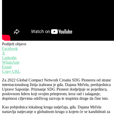
Podijeli objavu
Facebook
X
Linkedin
WhatsApp
Email
Copy URL
Za 2022 Global Compact Network Croatia SDG Pioneera od strane
internacionalnog žirija izabrana je gđa. Dajana Mrčela, predsjednica
Uprave Saponije. Priznanje SDG Pioneer dodjeljuje se pojedincu,
poslovnom lideru koji svojim primjerom, kroz rad i zalaganje,
doprinosi ciljevima održivog razvoja te inspirira druge da čine isto.
Kao pobjednica lokalnog kruga natječaja, gđa. Dajana Mrčela
nastavlja natjecanje u globalnom krugu u kojem će se kandidirati za