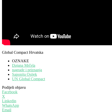
Global Compact Hrvatska
OZNAKE
Dajana Mrčela
nagrade i priznanja
Saponija Osijek
UN Global Compact
Podijeli objavu
Facebook
X
Linkedin
WhatsApp
Email