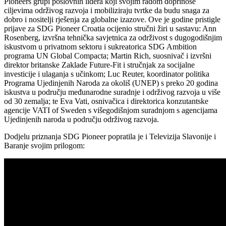
Pioneers grupi poslovnih lidera koji svojim radom doprinose
ciljevima održivog razvoja i mobiliziraju tvrtke da budu snaga za
dobro i nositelji rješenja za globalne izazove. Ove je godine pristigle
prijave za SDG Pioneer Croatia ocijenio stručni žiri u sastavu: Ann
Rosenberg, izvršna tehnička savjetnica za održivost s dugogodišnjim
iskustvom u privatnom sektoru i sukreatorica SDG Ambition
programa UN Global Compacta; Martin Rich, suosnivač i izvršni
direktor britanske Zaklade Future-Fit i stručnjak za socijalne
investicije i ulaganja s učinkom; Luc Reuter, koordinator politika
Programa Ujedinjenih Naroda za okoliš (UNEP) s preko 20 godina
iskustva u području međunarodne suradnje i održivog razvoja u više
od 30 zemalja; te Eva Vati, osnivačica i direktorica konzutantske
agencije VATI of Sweden s višegodišnjom suradnjom s agencijama
Ujedinjenih naroda u području održivog razvoja.
Dodjelu priznanja SDG Pioneer popratila je i Televizija Slavonije i
Baranje svojim prilogom: