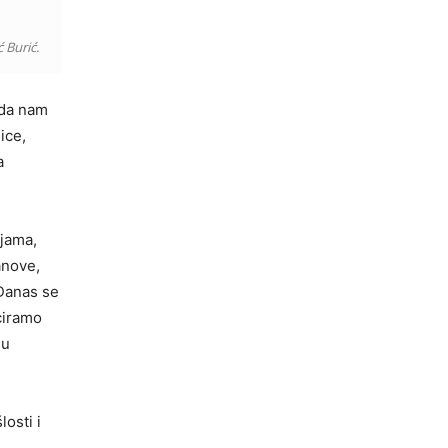
ć Burić.
 da nam
ice,
a
ajama,
anove,
 Danas se
iciramo
ju
osti i