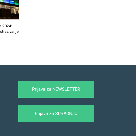
 2024:
straživanje
Prijava za NEWSLETTER
Prijava za SURADNJU