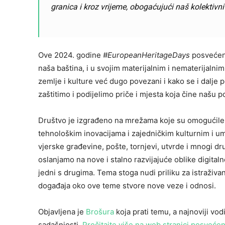
granica i kroz vrijeme, obogaćujući naš kolektivni
Ove 2024. godine
#EuropeanHeritageDays
posvećeni
naša baština, i u svojim materijalnim i nematerijalni
zemlje i kulture već dugo povezani i kako se i dalje 
zaštitimo i podijelimo priče i mjesta koja čine našu p
Društvo je izgrađeno na mrežama koje su omogućile 
tehnološkim inovacijama i zajedničkim kulturnim i um
vjerske građevine, pošte, tornjevi, utvrde i mnogi 
oslanjamo na nove i stalno razvijajuće oblike digital
jedni s drugima. Tema stoga nudi priliku za istraživanj
događaja oko ove teme stvore nove veze i odnosi.
Objavljena je
Brošura
koja prati temu, a najnoviji vo
sadašnjosti.
Pročitajte više na web stranici posveće