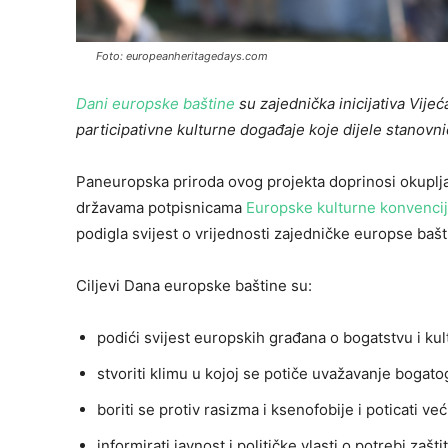
Foto: europeanheritagedays.com
Dani europske baštine
su zajednička inicijativa Vij
participativne kulturne događaje koje dijele stanovnici
Paneuropska priroda ovog projekta doprinosi okuplja
državama potpisnicama
Europske kulturne konvenci
podigla svijest o vrijednosti zajedničke europse bašt
Ciljevi Dana europske baštine su:
podići svijest europskih građana o bogatstvu i kul
stvoriti klimu u kojoj se potiče uvažavanje bogat
boriti se protiv rasizma i ksenofobije i poticati ve
informirati javnost i političke vlasti o potrebi zašt