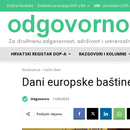
Dobra Hrvatska
Dobitnici priznanja DOP u RH
UM
– promotor DOP-
HRVATSKI REGISTAR DOP-A
RAZGOVORI I KOLUMNE
Naslovnica
Važni dani
Dani europske baštine
Odgovorno
11/09/2024
Podijeli objavu