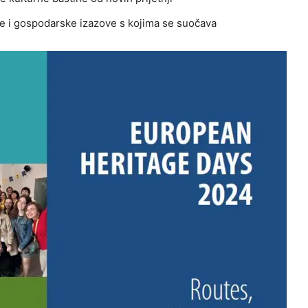
ke i gospodarske izazove s kojima se suočava