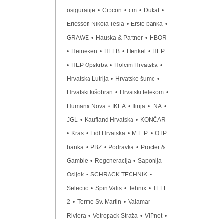
osiguranje
•
Crocon
•
dm
•
Dukat
•
Ericsson Nikola Tesla
•
Erste banka
•
GRAWE
•
Hauska & Partner
•
HBOR
•
Heineken
•
HELB
•
Henkel
•
HEP
•
HEP Opskrba
•
Holcim Hrvatska
•
Hrvatska Lutrija
•
Hrvatske šume
•
Hrvatski kišobran
•
Hrvatski telekom
•
Humana Nova
•
IKEA
•
Ilirija
•
INA
•
JGL
•
Kaufland Hrvatska
•
KONČAR
•
Kraš
•
Lidl Hrvatska
•
M.E.P.
•
OTP
banka
•
PBZ
•
Podravka
•
Procter &
Gamble
•
Regeneracija
•
Saponija
Osijek
•
SCHRACK TECHNIK
•
Selectio
•
Spin Valis
•
Tehnix
•
TELE
2
•
Terme Sv. Martin
•
Valamar
Riviera
•
Vetropack Straža
•
VIPnet
•