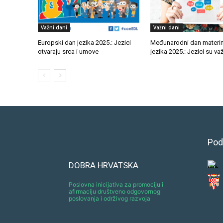
Važni dani
Važni dani
Europski dan jezika 2025.: Jezici
Međunarodni dan materi
otvaraju srca i umove
jezika 2025.: Jezici su va
Pod
DOBRA HRVATSKA
Poslovna inicijativa za promociju i
afirmaciju društveno odgovornog
poslovanja i održivog razvoja