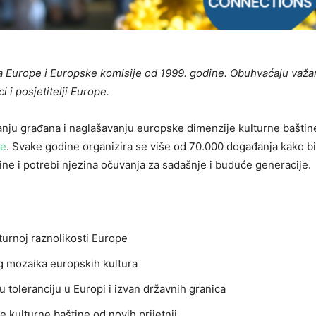
eća Europe i Europske komisije od 1999. godine. Obuhvaćaju važ
 i posjetitelji Europe.
nju građana i naglašavanju europske dimenzije kulturne baštin
je
. Svake godine organizira se više od 70.000 događanja kako bi
ine i potrebi njezina očuvanja za sadašnje i buduće generacije.
turnoj raznolikosti Europe
og mozaika europskih kultura
ću toleranciju u Europi i izvan državnih granica
ite kulturne baštine od novih prijetnji