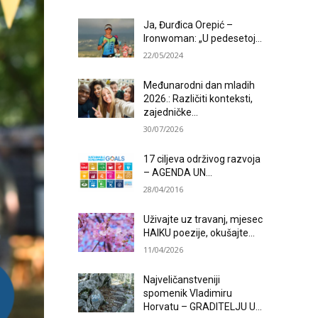
Ja, Đurđica Orepić –
Ironwoman: „U pedesetoj...
22/05/2024
Međunarodni dan mladih
2026.: Različiti konteksti,
zajedničke...
30/07/2026
17 ciljeva održivog razvoja
– AGENDA UN...
28/04/2016
Uživajte uz travanj, mjesec
HAIKU poezije, okušajte...
11/04/2026
Najveličanstveniji
spomenik Vladimiru
Horvatu – GRADITELJU U...