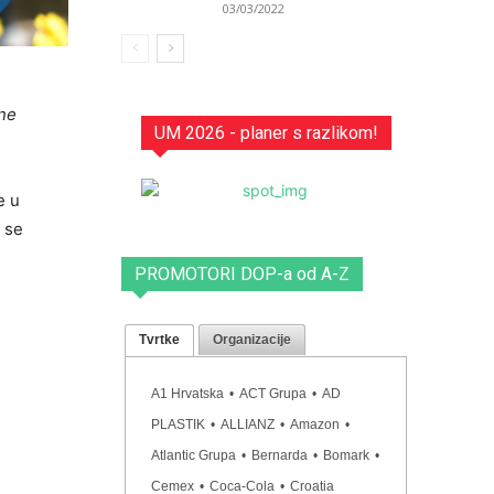
03/03/2022
ane
UM 2026 - planer s razlikom!
e u
 se
PROMOTORI DOP-a od A-Z
Tvrtke
Organizacije
A1 Hrvatska
•
ACT Grupa
•
AD
PLASTIK
•
ALLIANZ
•
Amazon
•
Atlantic Grupa
•
Bernarda
•
Bomark
•
Cemex
•
Coca-Cola
•
Croatia