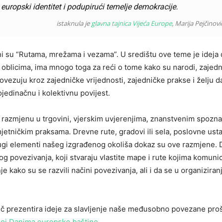
 europski identitet i podupirući temelje demokracije.
istaknula je
glavna tajnica Vijeća Europe
, Marija Pejčinovi
 su “Rutama, mrežama i vezama”. U središtu ove teme je ideja
m oblicima, ima mnogo toga za reći o tome kako su narodi, zajedn
povezuju kroz zajedničke vrijednosti, zajedničke prakse i želju d
ojedinačnu i kolektivnu povijest.
razmjenu u trgovini, vjerskim uvjerenjima, znanstvenim spozn
jetničkim praksama. Drevne rute, gradovi ili sela, poslovne ust
drugi elementi našeg izgrađenog okoliša dokaz su ove razmjene.
nog povezivanja, koji stvaraju vlastite mape i rute kojima komun
e kako su se razvili načini povezivanja, ali i da se u organiziran
dič prezentira ideje za slavljenje naše međusobno povezane prošl
noj Danima europske baštine.