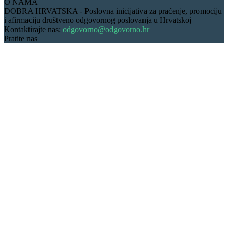
O NAMA
DOBRA HRVATSKA - Poslovna inicijativa za praćenje, promociju
i afirmaciju društveno odgovornog poslovanja u Hrvatskoj
Kontaktirajte nas:
odgovorno@odgovorno.hr
Pratite nas