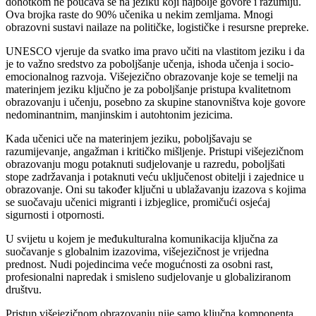
dohotkom ne poučava se na jeziku koji najbolje govore i razumiju.
Ova brojka raste do 90% učenika u nekim zemljama. Mnogi
obrazovni sustavi nailaze na političke, logističke i resursne prepreke.
UNESCO vjeruje da svatko ima pravo učiti na vlastitom jeziku i da
je to važno sredstvo za poboljšanje učenja, ishoda učenja i socio-
emocionalnog razvoja. Višejezično obrazovanje koje se temelji na
materinjem jeziku ključno je za poboljšanje pristupa kvalitetnom
obrazovanju i učenju, posebno za skupine stanovništva koje govore
nedominantnim, manjinskim i autohtonim jezicima.
Kada učenici uče na materinjem jeziku, poboljšavaju se
razumijevanje, angažman i kritičko mišljenje. Pristupi višejezičnom
obrazovanju mogu potaknuti sudjelovanje u razredu, poboljšati
stope zadržavanja i potaknuti veću uključenost obitelji i zajednice u
obrazovanje. Oni su također ključni u ublažavanju izazova s ​​kojima
se suočavaju učenici migranti i izbjeglice, promičući osjećaj
sigurnosti i otpornosti.
U svijetu u kojem je međukulturalna komunikacija ključna za
suočavanje s globalnim izazovima, višejezičnost je vrijedna
prednost. Nudi pojedincima veće mogućnosti za osobni rast,
profesionalni napredak i smisleno sudjelovanje u globaliziranom
društvu.
Pristup višejezičnom obrazovanju nije samo ključna komponenta