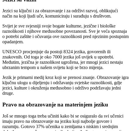
Jezici su ključni i za obrazovanje i za održivi razvoj, oblikujući
način na koji ljudi uče, komuniciraju i surađuju s društvom.
Svijet je sve svjesniji svoje bogate kulturne, jezične i biološke
raznolikosti i njihove međusobne povezanosti. Sve je veća spoznaja
o potrebi zaštite i očuvanja ove raznolikosti pred njezinim postupnim
opadanjem.
UNESCO procjenjuje da postoji 8324 jezika, govorenih ili
znakovnih. Od toga je oko 7000 jezika još uvijek u upotrebi.
Međutim, jezična je raznolikost ugrožena, jer mnogi jezici nestaju
ubrzanim tempom u našem svijetu koji se brzo mijenja.
Jezik je primarni medij kroz koji se prenosi znanje. Obrazovanje igra
ključnu ulogu u dijeljenju i održavanju svjetske raznolikosti, gdje
jezici, kulture i okruženja međusobno i održivo podržavaju jedni
druge.
Pravo na obrazovanje na materinjem jeziku
Još se mnogo toga treba učiniti kako bi se osiguralo da svi učenici
imaju pravo na obrazovanje na jeziku koji najbolje govore i
razumiju. Gotovo 37% učenika u zemljama s niskim i srednjim