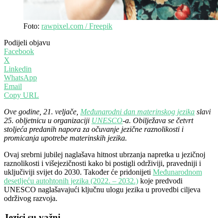
Foto:
rawpixel.com / Freepik
Podijeli objavu
Facebook
X
Linkedin
WhatsApp
Email
Copy URL
Ove godine, 21. veljače,
Međunarodni dan materinskog jezika
slavi
25. obljetnicu u organizaciji
UNESCO
-a. Obilježava se četvrt
stoljeća predanih napora za očuvanje jezične raznolikosti i
promicanja upotrebe materinskih jezika.
Ovaj srebrni jubilej naglašava hitnost ubrzanja napretka u jezičnoj
raznolikosti i višejezičnosti kako bi postigli održiviji, pravedniji i
uključiviji svijet do 2030. Također će pridonijeti
Međunarodnom
desetljeću autohtonih jezika (2022. – 2032.)
koje predvodi
UNESCO naglašavajući ključnu ulogu jezika u provedbi ciljeva
održivog razvoja.
Jezici su važni