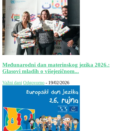
Međunarodni dan materinskog jezika 2026.:
Glasovi mladih o višejezičnom...
Važni dani
Odgovorno
-
19/02/2026