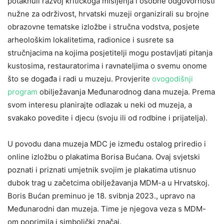
potaknuli razvoj kritičkoga mišljenja i osobne odgovornosti
nužne za održivost, hrvatski muzeji organizirali su brojne
obrazovne tematske izložbe i stručna vodstva, posjete
arheološkim lokalitetima, radionice i susrete sa
stručnjacima na kojima posjetitelji mogu postavljati pitanja
kustosima, restauratorima i ravnateljima o svemu onome
što se događa i radi u muzeju. Provjerite
ovogodišnji
program
obilježavanja Međunarodnog dana muzeja. Prema
svom interesu planirajte odlazak u neki od muzeja, a
svakako povedite i djecu (svoju ili od rodbine i prijatelja).
U povodu dana muzeja MDC je između ostalog priredio i
online izložbu o plakatima Borisa Bućana. Ovaj svjetski
poznati i priznati umjetnik svojim je plakatima utisnuo
dubok trag u začetcima obilježavanja MDM-a u Hrvatskoj.
Boris Bućan preminuo je 18. svibnja 2023., upravo na
Međunarodni dan muzeja. Time je njegova veza s MDM-
om poprimila i simbolički značaj.