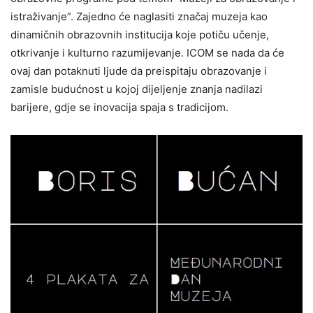
istraživanje”. Zajedno će naglasiti značaj muzeja kao
dinamičnih obrazovnih institucija koje potiču učenje,
otkrivanje i kulturno razumijevanje. ICOM se nada da će
ovaj dan potaknuti ljude da preispitaju obrazovanje i
zamisle budućnost u kojoj dijeljenje znanja nadilazi
barijere, gdje se inovacija spaja s tradicijom.