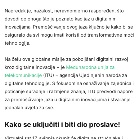
Napredak je, nažalost, neravnomjerno raspoređen, što
dovodi do onoga što je poznato kao jaz u digitalnim
inovacijama. Premošćivanje ovog jaza ključno je kako bi se
osiguralo da svi mogu imati koristi od transformativne moći
tehnologija.
Na čelu ove globalne misije za poboljšani digitalni razvoj
kroz digitalne inovacije − je
Međunarodna unija za
telekomunikacije
(ITU) − agencija Ujedinjenih naroda za
digitalne tehnologije. S fokusom na osnaživanje zajednica i
poticanje suradnje i razmjene znanja, ITU predvodi napore
za premošćivanje jaza u digitalnim inovacijama i stvaranje
jednakih uvjeta za sve.
Kako se uključiti i biti dio proslave!
Virtualni sat 17. svibnja okupit će digitalne stručnjake i