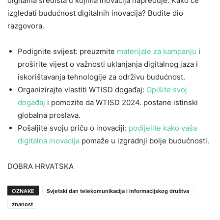
digitalna središta u kojima inovacija napreduje. Kako će
izgledati budućnost digitalnih inovacija? Budite dio
razgovora.
Podignite svijest: preuzmite
materijale za kampanju
i
proširite vijest o važnosti uklanjanja digitalnog jaza i
iskorištavanja tehnologije za održivu budućnost.
Organizirajte vlastiti WTISD događaj:
Opišite svoj
događaj
i pomozite da WTISD 2024. postane istinski
globalna proslava.
Pošaljite svoju priču o inovaciji:
podijelite kako vaša
digitalna inovacija
pomaže u izgradnji bolje budućnosti.
DOBRA HRVATSKA
OZNAKE
Svjetski dan telekomunikacija i informacijskog društva
znanost