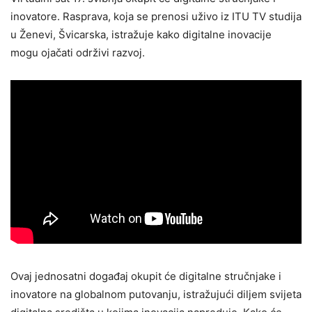
inovatore. Rasprava, koja se prenosi uživo iz ITU TV studija
u Ženevi, Švicarska, istražuje kako digitalne inovacije
mogu ojačati održivi razvoj.
Ovaj jednosatni događaj okupit će digitalne stručnjake i
inovatore na globalnom putovanju, istražujući diljem svijeta