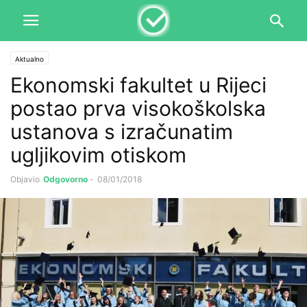
Aktualno
Ekonomski fakultet u Rijeci
postao prva visokoškolska
ustanova s izračunatim
ugljikovim otiskom
Objavio
Odgovorno
-
08/01/2018