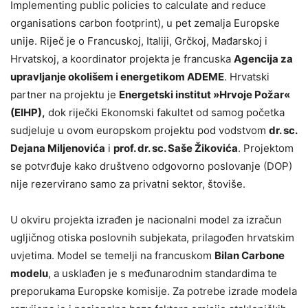
Implementing public policies to calculate and reduce
organisations carbon footprint), u pet zemalja Europske
unije. Riječ je o Francuskoj, Italiji, Grčkoj, Mađarskoj i
Hrvatskoj, a koordinator projekta je francuska
Agencija za
upravljanje okolišem i energetikom ADEME
. Hrvatski
partner na projektu je
Energetski institut »Hrvoje Požar«
(EIHP),
dok riječki Ekonomski fakultet od samog početka
sudjeluje u ovom europskom projektu pod vodstvom
dr. sc.
Dejana Miljenovića
i
prof. dr. sc. Saše Žikovića
. Projektom
se potvrđuje kako društveno odgovorno poslovanje (DOP)
nije rezervirano samo za privatni sektor, štoviše.
U okviru projekta izrađen je nacionalni model za izračun
ugljičnog otiska poslovnih subjekata, prilagođen hrvatskim
uvjetima. Model se temelji na francuskom
Bilan Carbone
modelu
, a usklađen je s međunarodnim standardima te
preporukama Europske komisije. Za potrebe izrade modela