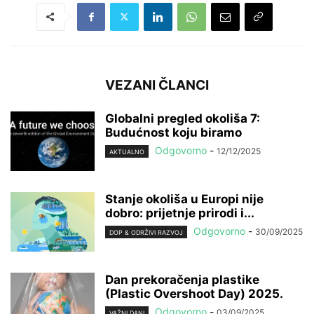
VEZANI ČLANCI
Globalni pregled okoliša 7:
Budućnost koju biramo
Odgovorno
-
12/12/2025
AKTUALNO
Stanje okoliša u Europi nije
dobro: prijetnje prirodi i...
Odgovorno
-
30/09/2025
DOP & ODRŽIVI RAZVOJ
Dan prekoračenja plastike
(Plastic Overshoot Day) 2025.
Odgovorno
-
03/09/2025
VAŽNI DANI