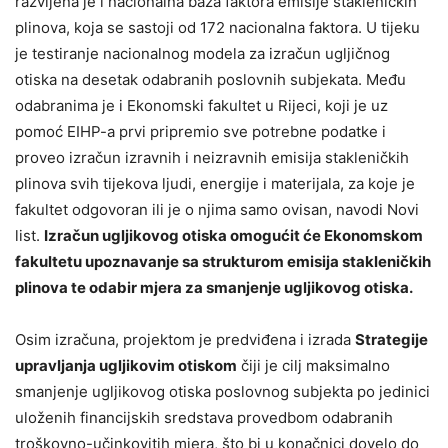
razvijena je i nacionalna baza faktora emisije stakleničkih
plinova, koja se sastoji od 172 nacionalna faktora. U tijeku
je testiranje nacionalnog modela za izračun ugljičnog
otiska na desetak odabranih poslovnih subjekata. Među
odabranima je i Ekonomski fakultet u Rijeci, koji je uz
pomoć EIHP-a prvi pripremio sve potrebne podatke i
proveo izračun izravnih i neizravnih emisija stakleničkih
plinova svih tijekova ljudi, energije i materijala, za koje je
fakultet odgovoran ili je o njima samo ovisan, navodi Novi
list.
Izračun ugljikovog otiska omogućit će Ekonomskom
fakultetu upoznavanje sa strukturom emisija stakleničkih
plinova te odabir mjera za smanjenje ugljikovog otiska.
Osim izračuna, projektom je predviđena i izrada
Strategije
upravljanja ugljikovim otiskom
čiji je cilj maksimalno
smanjenje ugljikovog otiska poslovnog subjekta po jedinici
uloženih financijskih sredstava provedbom odabranih
troškovno-učinkovitih mjera, što bi u konačnici dovelo do