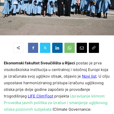
Ekonomski fakultet Sveučilišta u Rijeci
postao je prva
visokoškolska institucija u centralnoj i istočnoj Europi koja
je izračunala svoj ugljikov otisak, objavio je
Novi list
. U cilju
uspostave harmoniziranog pristupa izračunu ugljikovog
otiska prije dvije godine započelo je provođenje
trogodišnjeg
LIFE Clim’Foot
projekta
Upravljanje klimom:
Provedba javnih politika za izračun i smanjenje ugljikovog
otiska poslovnih subjekata
(Climate Governance: