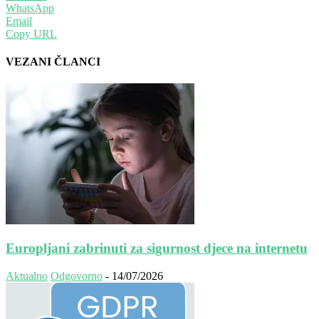
WhatsApp
Email
Copy URL
VEZANI ČLANCI
Europljani zabrinuti za sigurnost djece na internetu
Aktualno
Odgovorno
-
14/07/2026