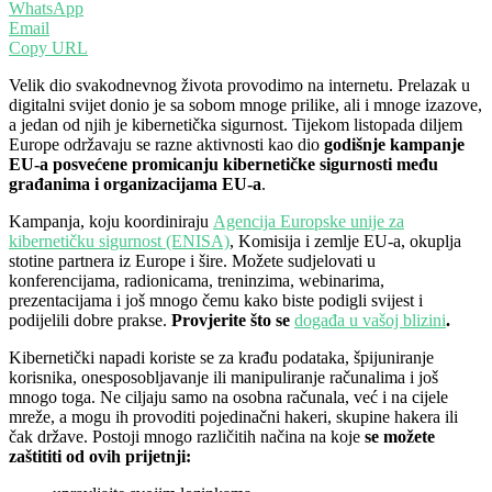
WhatsApp
Email
Copy URL
Velik dio svakodnevnog života provodimo na internetu. Prelazak u
digitalni svijet donio je sa sobom mnoge prilike, ali i mnoge izazove,
a jedan od njih je kibernetička sigurnost. Tijekom listopada diljem
Europe održavaju se razne aktivnosti kao dio
godišnje kampanje
EU-a posvećene promicanju kibernetičke sigurnosti među
građanima i organizacijama EU-a
.
Kampanja, koju koordiniraju
Agencija Europske unije za
kibernetičku sigurnost (ENISA)
, Komisija i zemlje EU-a, okuplja
stotine partnera iz Europe i šire. Možete sudjelovati u
konferencijama, radionicama, treninzima, webinarima,
prezentacijama i još mnogo čemu kako biste podigli svijest i
podijelili dobre prakse.
Provjerite što se
događa u vašoj blizini
.
Kibernetički napadi koriste se za krađu podataka, špijuniranje
korisnika, onesposobljavanje ili manipuliranje računalima i još
mnogo toga. Ne ciljaju samo na osobna računala, već i na cijele
mreže, a mogu ih provoditi pojedinačni hakeri, skupine hakera ili
čak države. Postoji mnogo različitih načina na koje
se možete
zaštititi od ovih prijetnji: