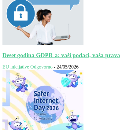
Deset godina GDPR-a: vaši podaci, vaša prava
EU inicijative
Odgovorno
-
24/05/2026