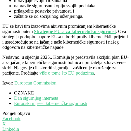
upravljajte svojim lozinkama
napravite sigurnosnu kopiju svojih podataka
prilagodite postavke privatnosti i
zaštitite se od socijalnog inženjeringa.
EU se bavi tim izazovima aktivnim promicanjem kibernetičke
sigurnosti putem
Strategije EU-a za kibernetičku sigurnost
. Ova
strategija podupire napore EU-a u borbi protiv kibernetičkih prijetnji
i usredotočuje se na jačanje naše kibernetičke sigurnosti i našeg
odgovora na kibernetičke napade.
Nedavno, u siječnju 2025., Komisija je predstavila akcijski plan EU-
a za jačanje kibernetičke sigurnosti bolnica i pružatelja zdravstvene
skrbi. Njegov je cilj stvoriti sigurnije i zaštićenije okruženje za
pacijente. Pročitajte
više o tome što EU poduzima
.
Izvor:
European Commission
OZNAKE
Dan sigurnijeg interneta
Europski mjesec kibernetičke sigurnosti
Podijeli objavu
Facebook
X
Linkedin