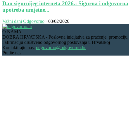
Dan sigurnijeg interneta 2026.: Sigurna i odgovorna
upotreba umjetne...
Važni dani
Odgovorno
-
03/02/2026
O NAMA
DOBRA HRVATSKA - Poslovna inicijativa za praćenje, promociju
i afirmaciju društveno odgovornog poslovanja u Hrvatskoj
Kontaktirajte nas:
odgovorno@odgovorno.hr
Pratite nas