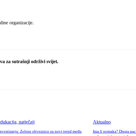
dine organizacije.
a za sutrašnji održivi svijet.
dukacija, natječaji
Aktualno
nvestiranja: Zelene obveznice su novi trend među
Ima li pomaka? Druga naci