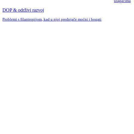
ulagačima
DOP & održivi razvoj
Problemi s filantropijom, kad u njoj prednjače moćni i bogati