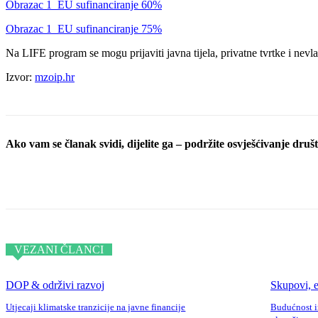
Obrazac 1_EU sufinanciranje 60%
Obrazac 1_EU sufinanciranje 75%
Na LIFE program se mogu prijaviti javna tijela, privatne tvrtke i nevla
Izvor:
mzoip.hr
Ako vam se članak svidi, dijelite ga – podržite osvješćivanje društv
Podijeli objavu
VEZANI ČLANCI
DOP & održivi razvoj
Skupovi, e
Utjecaji klimatske tranzicije na javne financije
Budućnost i