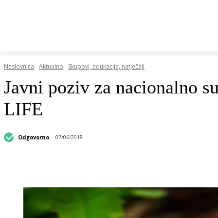
HRVATSKI REGISTAR DOP-A
RAZGOVORI I KOLUMN
Naslovnica
Aktualno
Skupovi, edukacija, natječaji
Javni poziv za nacionalno su
LIFE
Odgovorno
07/06/2018
Podijeli objavu