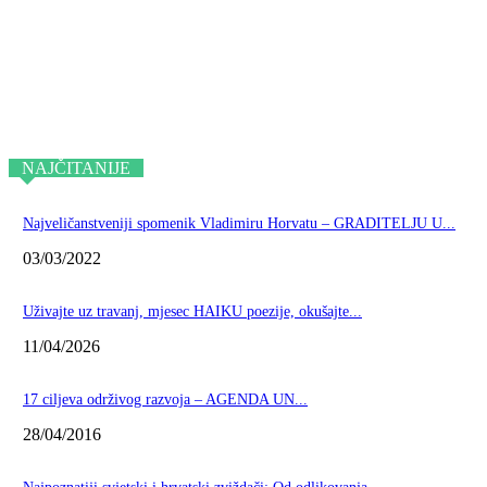
NAJČITANIJE
Najveličanstveniji spomenik Vladimiru Horvatu – GRADITELJU U...
03/03/2022
Uživajte uz travanj, mjesec HAIKU poezije, okušajte...
11/04/2026
17 ciljeva održivog razvoja – AGENDA UN...
28/04/2016