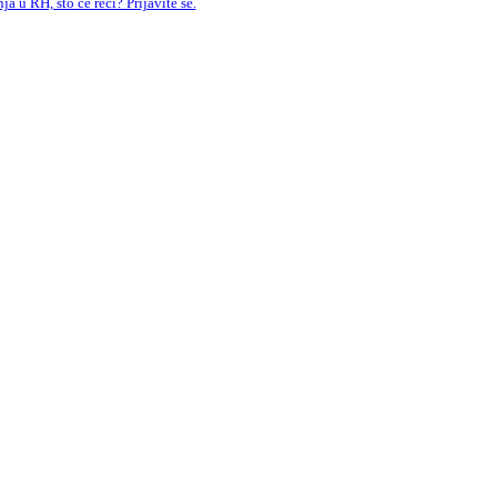
a u RH, što će reći? Prijavite se.