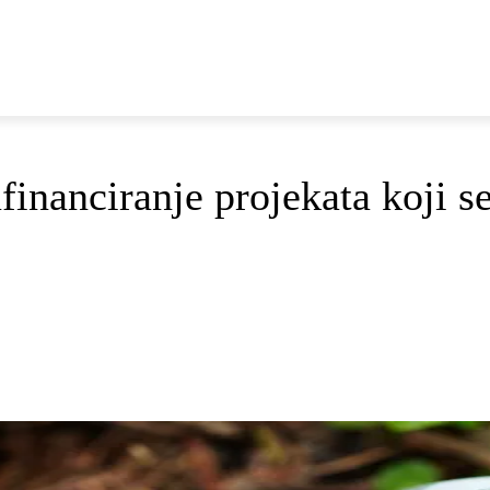
E
DOP I ODRŽIVI RAZVOJ
AKTUALNO
OSVRTI
financiranje projekata koji s