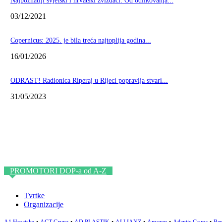
Najpoznatiji svjetski i hrvatski zviždači: Od odlikovanja...
03/12/2021
Copernicus: 2025. je bila treća najtoplija godina...
16/01/2026
ODRAST! Radionica Riperaj u Rijeci popravlja stvari...
31/05/2023
PROMOTORI DOP-a od A-Z
Tvrtke
Organizacije