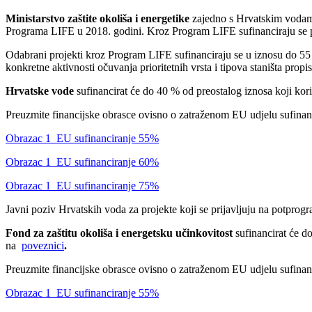
Ministarstvo zaštite okoliša i energetike
zajedno s Hrvatskim vodama i
Programa LIFE u 2018. godini. Kroz Program LIFE sufinanciraju se proj
Odabrani projekti kroz Program LIFE sufinanciraju se u iznosu do 55 % 
konkretne aktivnosti očuvanja prioritetnih vrsta i tipova staništa pro
Hrvatske vode
sufinancirat će do 40 % od preostalog iznosa koji kor
Preuzmite financijske obrasce ovisno o zatraženom EU udjelu sufinan
Obrazac 1_EU sufinanciranje 55%
Obrazac 1_EU sufinanciranje 60%
Obrazac 1_EU sufinanciranje 75%
Javni poziv Hrvatskih voda za projekte koji se prijavljuju na potprogr
Fond za zaštitu okoliša i energetsku učinkovitost
sufinancirat će do
na
poveznici
.
Preuzmite financijske obrasce ovisno o zatraženom EU udjelu sufinan
Obrazac 1_EU sufinanciranje 55%