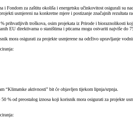
 Fondom za zaštitu okoliša i energetsku učinkovitost osigurali su nacio
ekti usmjereni na konkretne mjere i postizanje značajnih rezultata radi
prihvatljivih troškova, osim projekata iz Prirode i bioraznolikosti koj
pisanih EU direktivama o staništima i pticama mogu ostvariti najviše do 
isnik mora osigurati za projekte usmjerene na održivo upravljanje vodn
ciranja:
am “Klimatske aktivnosti” bit će objavljen tijekom lipnja/srpnja.
 50 % od preostalog iznosa koji korisnik mora osigurati za projekte usm
ciranja: