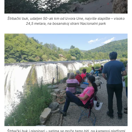
Štrbački buk, udaljen 50-ak km od izvora Une, najviše slapište – visoko
24,5 metara, na bosanskoj strani Nacionalni park
Štrbački buk i planinari – satima se može tamo biti, na kamenoj platformi