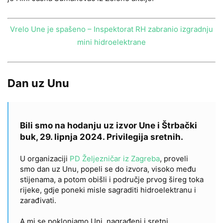
Vrelo Une je spašeno – Inspektorat RH zabranio izgradnju
mini hidroelektrane
Dan uz Unu
Bili smo na hodanju uz izvor Une i Štrbački
buk, 29. lipnja 2024. Privilegija sretnih.
U organizaciji
PD Željezničar iz Zagreba
, proveli
smo dan uz Unu, popeli se do izvora, visoko među
stijenama, a potom obišli i područje prvog šireg toka
rijeke, gdje poneki misle sagraditi hidroelektranu i
zarađivati.
A mi se poklonjamo Uni, nagrađeni i sretni.