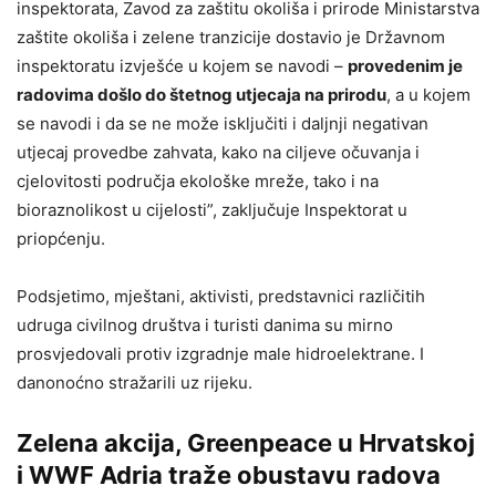
inspektorata, Zavod za zaštitu okoliša i prirode Ministarstva
zaštite okoliša i zelene tranzicije dostavio je Državnom
inspektoratu izvješće u kojem se navodi –
provedenim je
radovima došlo do štetnog utjecaja na prirodu
, a u kojem
se navodi i da se ne može isključiti i daljnji negativan
utjecaj provedbe zahvata, kako na ciljeve očuvanja i
cjelovitosti područja ekološke mreže, tako i na
bioraznolikost u cijelosti”, zaključuje Inspektorat u
priopćenju.
Podsjetimo, mještani, aktivisti, predstavnici različitih
udruga civilnog društva i turisti danima su mirno
prosvjedovali protiv izgradnje male hidroelektrane. I
danonoćno stražarili uz rijeku.
Zelena akcija, Greenpeace u Hrvatskoj
i WWF Adria traže obustavu radova