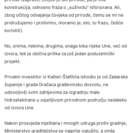
konstrukcija, odnosno fraza o „suživotu“ isforsirana. Ali,
zbog očitog odvajanja čovjeka od prirode, čemu se mi ne
pridružujemo i protivimo, moramo je, eto, tu frazu, češće
koristiti).
No, onima, nekima, drugima, snaga toka rijeke Une, već od
izvora, tek je obična prilika za još jedan poduzetnički
projekt.
Privatni investitor iz Kaštel-Štafilića ishodio je od Zadarske
županije i grada Gračaca građevinsku dozvolu, ne
udovoljivši svim zahtjevima za izgradnju male
hidroelektrane u osjetljivom prirodnom području nedaleko
od izvora Une.
Nakon prosvjeda mještana i mnogih udruga protiv gradnje,
Ministarstvo graditeljstva se najprije oglušilo, a onda