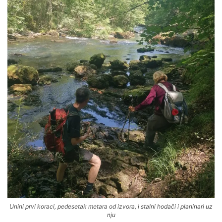
Unini prvi koraci, pedesetak metara od izvora, i stalni hodači i planinari uz
nju