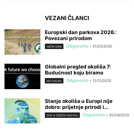
VEZANI ČLANCI
Europski dan parkova 2026.:
Povezani prirodom
Odgovorno
-
21/05/2026
VAŽNI DANI
Globalni pregled okoliša 7:
Budućnost koju biramo
Odgovorno
-
12/12/2025
AKTUALNO
Stanje okoliša u Europi nije
dobro: prijetnje prirodi i...
Odgovorno
-
30/09/2025
DOP & ODRŽIVI RAZVOJ