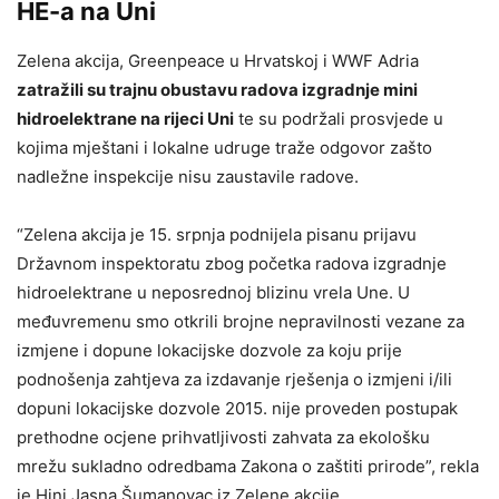
HE-a na Uni
Zelena akcija, Greenpeace u Hrvatskoj i WWF Adria
zatražili su trajnu obustavu radova izgradnje mini
hidroelektrane na rijeci Uni
te su podržali prosvjede u
kojima mještani i lokalne udruge traže odgovor zašto
nadležne inspekcije nisu zaustavile radove.
“Zelena akcija je 15. srpnja podnijela pisanu prijavu
Državnom inspektoratu zbog početka radova izgradnje
hidroelektrane u neposrednoj blizinu vrela Une. U
međuvremenu smo otkrili brojne nepravilnosti vezane za
izmjene i dopune lokacijske dozvole za koju prije
podnošenja zahtjeva za izdavanje rješenja o izmjeni i/ili
dopuni lokacijske dozvole 2015. nije proveden postupak
prethodne ocjene prihvatljivosti zahvata za ekološku
mrežu sukladno odredbama Zakona o zaštiti prirode”, rekla
je Hini Jasna Šumanovac iz Zelene akcije.