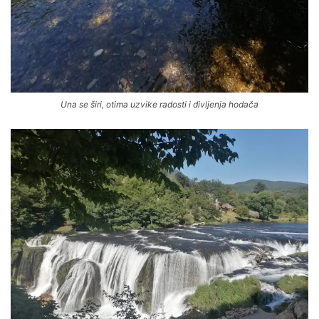
Una se širi, otima uzvike radosti i divljenja hodača