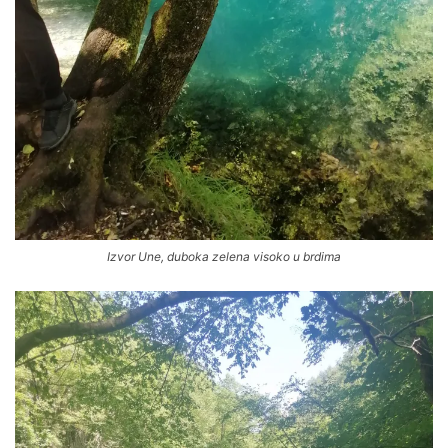
Izvor Une, duboka zelena visoko u brdima