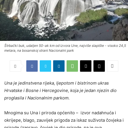
Štrbački buk, udaljen 50-ak km od izvora Une, najviše slapište - visoko 24,5
metara, na bosanskoj strani Nacionalni park
Una je jedinstvena rijeka, ljepotom i bistrinom ukras
Hrvatske i Bosne i Hercegovine, koja je jedan njezin dio
proglasila i Nacionalnim parkom.
Mnogima su Una i priroda općenito – izvor nadahnuća i
okrijepe, blago, zauvijek prigoda za iskaz suživota čovjeka i
prirode (zapravo, čovjek je dio prirode, pa je ova