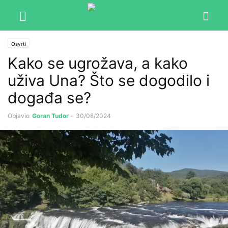
Osvrti
Kako se ugrožava, a kako
uživa Una? Što se dogodilo i
događa se?
Objavio
Goran Tudor
-
30/08/2024