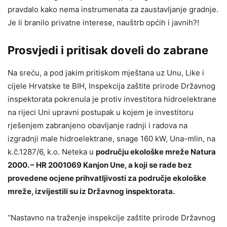
pravdalo kako nema instrumenata za zaustavljanje gradnje.
Je li branilo privatne interese, nauštrb općih i javnih?!
Prosvjedi i pritisak doveli do zabrane
Na sreću, a pod jakim pritiskom mještana uz Unu, Like i
cijele Hrvatske te BIH, Inspekcija zaštite prirode Državnog
inspektorata pokrenula je protiv investitora hidroelektrane
na rijeci Uni upravni postupak u kojem je investitoru
rješenjem zabranjeno obavljanje radnji i radova na
izgradnji male hidroelektrane, snage 160 kW, Una-mlin, na
k.č.1287/6, k.o. Neteka u
području ekološke mreže Natura
2000. – HR 2001069 Kanjon Une, a koji se rade bez
provedene ocjene prihvatljivosti za područje ekološke
mreže, izvijestili su iz Državnog inspektorata.
“Nastavno na traženje inspekcije zaštite prirode Državnog