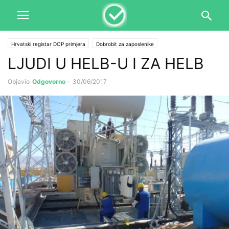
Hrvatski registar DOP primjera
Dobrobit za zaposlenike
LJUDI U HELB-U I ZA HELB
Objavio
Odgovorno
-
30/06/2017