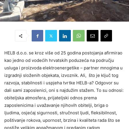
HELB d.o.o. se kroz više od 25 godina postojanja afirmirao
kao jedno od vodećih hrvatskih poduzeća na području
usluga i proizvoda elektroenergetike – partner mnogima u
izgradnji složenih objekata, izvoznik. Ali, što je ključ tog
razvoja, stabilnosti i uspjeha tvrtke HELB-a? Odgovor su
dali sami zaposlenici, oni s najdužim stažem. To su odnosi:
obiteljska atmosfera, prijateljski odnos prema
zaposlenicima i uvažavanje njihovih obitelji, briga o
ljudima, osjećaj sigurnosti, stručnost ljudi, fleksibilnost,
poštivanje rokova, upornost, brzina i kvaliteta rada što se
postiže velikim angažmanom i predanim radom