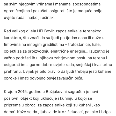
sa svim njegovim vrlinama i manama, sposobnostima i
ograničenjima i pokušati osigurati što je moguće bolje
uvjete rada i najbolji učinak.
Rad velikog dijela HELBovih zaposlenika je terenskog
karaktera, što znači da su ljudi po tjedan dana ili duže u
timovima na mnogim gradilištima – trafostanice, hale,
objekti za za proizvodnju električne energije… Izuzetno je
važno podržati ih u njihovu zahtjevnom poslu na terenu i
osigurati im sigurne dobre uvjete rada, smještaj i kvalitetnu
prehranu. Uvijek je bilo pravilo da ljudi trebaju jesti kuhane
obroke i imati dovoljno osvježavajućih pića.
Krajem 2015. godine u Božjakovini sagrađen je novi
poslovni objekt koji uključuje i kuhinju u kojoj se
pripremaju obroci za zaposlenike koji su kuhani „kao
doma“. Kaže se da „ljubav ide kroz želudac“, pa tako i briga