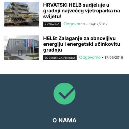
HRVATSKI HELB sudjeluje u
gradnji najvećeg vjetroparka na
svijetu!
Odgovorno
-
14/07/2017
AKTUALNO
HELB: Zalaganje za obnovljivu
energiju i energetski učinkovitu
gradnju
Odgovorno
-
17/05/2016
DOBROBIT ZA PRIRODU
O NAMA