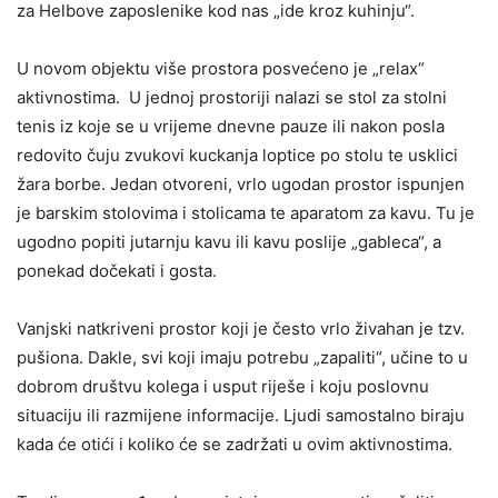
za Helbove zaposlenike kod nas „ide kroz kuhinju“.
U novom objektu više prostora posvećeno je „relax“
aktivnostima. U jednoj prostoriji nalazi se stol za stolni
tenis iz koje se u vrijeme dnevne pauze ili nakon posla
redovito čuju zvukovi kuckanja loptice po stolu te usklici
žara borbe. Jedan otvoreni, vrlo ugodan prostor ispunjen
je barskim stolovima i stolicama te aparatom za kavu. Tu je
ugodno popiti jutarnju kavu ili kavu poslije „gableca“, a
ponekad dočekati i gosta.
Vanjski natkriveni prostor koji je često vrlo živahan je tzv.
pušiona. Dakle, svi koji imaju potrebu „zapaliti“, učine to u
dobrom društvu kolega i usput riješe i koju poslovnu
situaciju ili razmijene informacije. Ljudi samostalno biraju
kada će otići i koliko će se zadržati u ovim aktivnostima.