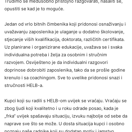
Trudimo se međusobno pristojno razgovarati, našaliti se,
opustiti se kad je to moguće.
Jedan od vrlo bitnih čimbenika koji pridonosi osnaživanju i
uvažavanju zaposlenika je ulaganje u dodatno školovanje,
stjecanje viših kvalifikacija, doktorata, različitih certifikata.
Uz planirane i organizirane edukacije, uvažava se i svaka
individualna potreba i želja za osobnim i stručnim
razvojem. Osviješteno je da individualni razgovori
doprinose dobrobiti zaposlenika, tako da se prošle godine
krenulo i sa coachingom. Sve to uvelike pridonosi snazi i
stručnosti HELB-a.
Kupci koji su radili s HELB-om uvijek se vraćaju. Vraćaju se
zbog ljudi koji kvalitetno i u roku odrade posao, kada je
„frka“ uvijek spašavaju situaciju, izvuku najbolje od sebe da
naprave sve što se može. U dosta situacija kupci i osobno
poznaju naše radnike koji su dodatan motiv i jamstvo