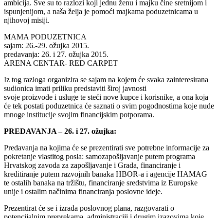
ambicija. Sve su to razlozi koji jednu ženu i majku čine sretnijom i
ispunjenijom, a naša želja je pomoći majkama poduzetnicama u
njihovoj misiji.
MAMA PODUZETNICA
sajam: 26.-29. ožujka 2015.
predavanja: 26. i 27. ožujka 2015.
ARENA CENTAR- RED CARPET
Iz tog razloga organizira se sajam na kojem će svaka zainteresirana
sudionica imati priliku predstaviti široj javnosti
svoje proizvode i usluge te steći nove kupce i korisnike, a ona koja
će tek postati poduzetnica će saznati o svim pogodnostima koje nude
mnoge institucije svojim financijskim potporama.
PREDAVANJA – 26. i 27. ožujka:
Predavanja na kojima će se prezentirati sve potrebne informacije za
pokretanje vlastitog posla: samozapošljavanje putem programa
Hrvatskog zavoda za zapošljavanje i Grada, financiranje i
kreditiranje putem razvojnih banaka HBOR-a i agencije HAMAG
te ostalih banaka na tržištu, financiranje sredstvima iz Europske
unije i ostalim načinima financiranja poslovne ideje.
Prezentirat će se i izrada poslovnog plana, razgovarati o
potencijalnim preprekama, administraciji i drugim izazovima koje