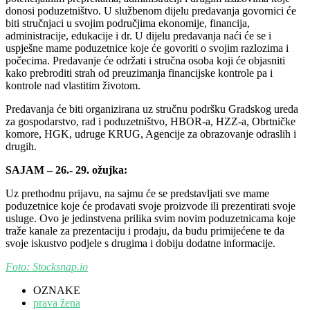
donosi poduzetništvo. U službenom dijelu predavanja govornici će
biti stručnjaci u svojim područjima ekonomije, financija,
administracije, edukacije i dr. U dijelu predavanja naći će se i
uspješne mame poduzetnice koje će govoriti o svojim razlozima i
počecima. Predavanje će održati i stručna osoba koji će objasniti
kako prebroditi strah od preuzimanja financijske kontrole pa i
kontrole nad vlastitim životom.
Predavanja će biti organizirana uz stručnu podršku Gradskog ureda
za gospodarstvo, rad i poduzetništvo, HBOR-a, HZZ-a, Obrtničke
komore, HGK, udruge KRUG, Agencije za obrazovanje odraslih i
drugih.
SAJAM – 26.- 29. ožujka:
Uz prethodnu prijavu, na sajmu će se predstavljati sve mame
poduzetnice koje će prodavati svoje proizvode ili prezentirati svoje
usluge. Ovo je jedinstvena prilika svim novim poduzetnicama koje
traže kanale za prezentaciju i prodaju, da budu primijećene te da
svoje iskustvo podjele s drugima i dobiju dodatne informacije.
Foto: Stocksnap.io
OZNAKE
prava žena