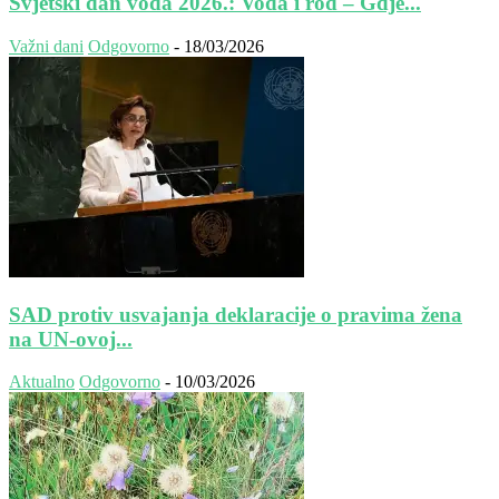
Svjetski dan voda 2026.: Voda i rod – Gdje...
Važni dani
Odgovorno
-
18/03/2026
SAD protiv usvajanja deklaracije o pravima žena
na UN-ovoj...
Aktualno
Odgovorno
-
10/03/2026