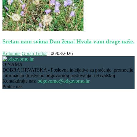
Sretan nam svima Dan žena! Hvala vam drage naše.
Kolumne
Goran Tudor
-
06/03/2026
O NAMA
DOBRA HRVATSKA - Poslovna inicijativa za praćenje, promociju
i afirmaciju društveno odgovornog poslovanja u Hrvatskoj
Kontaktirajte nas:
odgovorno@odgovorno.hr
Pratite nas