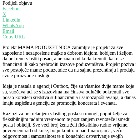
Podijeli objavu
Facebook
X
Linkedin
WhatsApp
Email
Copy URL
Projekt MAMA PODUZETNICA zanimljiv je projekt za sve
zaposlene i nezaposlene majke s dobrom idejom, hobijem i željom
da pokrenu vlastiti posao, a ne znaju od kuda krenuti, kako se
financirati ili kako prebroditi izazove poduzetništva. Projekt poziva i
sve postojeće mame poduzetnice da na sajmu prezentiraju i prodaju
svoje proizvode i usluge.
Ideja je nastala u agenciji Outbox, čije su vlasnice dvije mame koje
su, suočavajući se s izazovima majčinstva odlučile pokrenuti svoj
posao koristeći sredstva sufinanciranja i samozapošljavanja, a danas
imaju uspješnu agenciju za promociju koncerata i evenata.
Razlozi za pokretanjem vlastitog posla su mnogi, poput želje za
fleksibilnijim radnim vremenom te postizanjem ravnoteže između
posla i obitelji. Sve veći broj žena želi fleksibilno radno vrijeme,
povremeni rad od kuće, bolju kontrolu nad financijama, veću
odgovornost i samostalnost te u konačnici ostvarivanje svojih