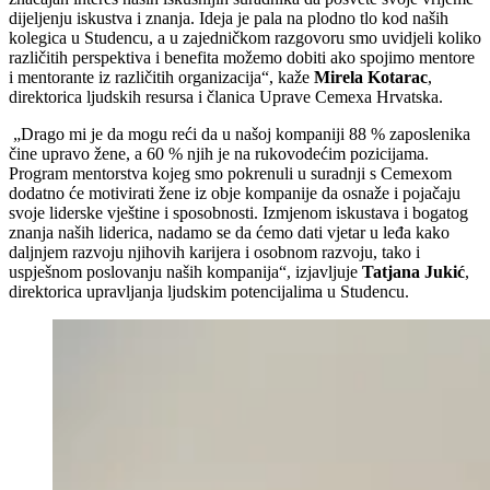
dijeljenju iskustva i znanja. Ideja je pala na plodno tlo kod naših
kolegica u Studencu, a u zajedničkom razgovoru smo uvidjeli koliko
različitih perspektiva i benefita možemo dobiti ako spojimo mentore
i mentorante iz različitih organizacija“, kaže
Mirela Kotarac
,
direktorica ljudskih resursa i članica Uprave Cemexa Hrvatska.
„Drago mi je da mogu reći da u našoj kompaniji 88 % zaposlenika
čine upravo žene, a 60 % njih je na rukovodećim pozicijama.
Program mentorstva kojeg smo pokrenuli u suradnji s Cemexom
dodatno će motivirati žene iz obje kompanije da osnaže i pojačaju
svoje liderske vještine i sposobnosti. Izmjenom iskustava i bogatog
znanja naših liderica, nadamo se da ćemo dati vjetar u leđa kako
daljnjem razvoju njihovih karijera i osobnom razvoju, tako i
uspješnom poslovanju naših kompanija“, izjavljuje
Tatjana Jukić
,
direktorica upravljanja ljudskim potencijalima u Studencu.