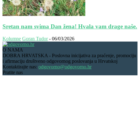
Sretan nam svima Dan žena! Hvala vam drage naše.
Kolumne
Goran Tudor
-
06/03/2026
O NAMA
DOBRA HRVATSKA - Poslovna inicijativa za praćenje, promociju
i afirmaciju društveno odgovornog poslovanja u Hrvatskoj
Kontaktirajte nas:
odgovorno@odgovorno.hr
Pratite nas