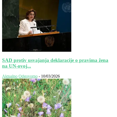
SAD protiv usvajanja deklaracije o pravima žena
na UN-ovoj...
Aktualno
Odgovorno
-
10/03/2026