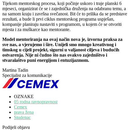
Tijekom mentorskog procesa, koji počinje uskoro i traje planski 6
mjeseci, organizirat će se i zajednička druženja na odabranu temu, a
na samom kraju i završna svečanost. Bit će to prilika da se predstave
rezultati, a bude li prvi ciklus mentorskog programa uspješan,
kompanije planiraju nastaviti s programom, u kojem će se otvoriti
mjesta i za muškarce kao mentorante.
Model mentoriranja na ovaj način nova je, izvorna praksa za
sve nas, a vjerujemo i šire. Unijeli smo mnogo kreativnog i
timskog u cijeli projekt, sigurni u valjanost ciljeva i budućih
ostvarenja. Nije ni čudno što nas ovakvo zajedništvo i
stvaralaštvo puni energijom i entuzijazmom.
Martina Tadin
Specijalist za komunikacije
OZNAKE
05 rodna ravnopravnost
Cemex
prava žena
Studenac
Podijeli objavu