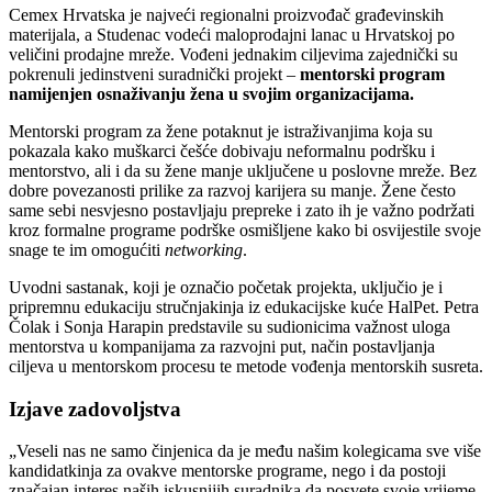
Cemex Hrvatska je najveći regionalni proizvođač građevinskih
materijala, a Studenac vodeći maloprodajni lanac u Hrvatskoj po
veličini prodajne mreže. Vođeni jednakim ciljevima zajednički su
pokrenuli jedinstveni suradnički projekt –
mentorski program
namijenjen osnaživanju žena u svojim organizacijama.
Mentorski program za žene potaknut je istraživanjima koja su
pokazala kako muškarci češće dobivaju neformalnu podršku i
mentorstvo, ali i da su žene manje uključene u poslovne mreže. Bez
dobre povezanosti prilike za razvoj karijera su manje. Žene često
same sebi nesvjesno postavljaju prepreke i zato ih je važno podržati
kroz formalne programe podrške osmišljene kako bi osvijestile svoje
snage te im omogućiti
networking
.
Uvodni sastanak, koji je označio početak projekta, uključio je i
pripremnu edukaciju stručnjakinja iz edukacijske kuće HalPet. Petra
Čolak i Sonja Harapin predstavile su sudionicima važnost uloga
mentorstva u kompanijama za razvojni put, način postavljanja
ciljeva u mentorskom procesu te metode vođenja mentorskih susreta.
Izjave zadovoljstva
„Veseli nas ne samo činjenica da je među našim kolegicama sve više
kandidatkinja za ovakve mentorske programe, nego i da postoji
značajan interes naših iskusnijih suradnika da posvete svoje vrijeme