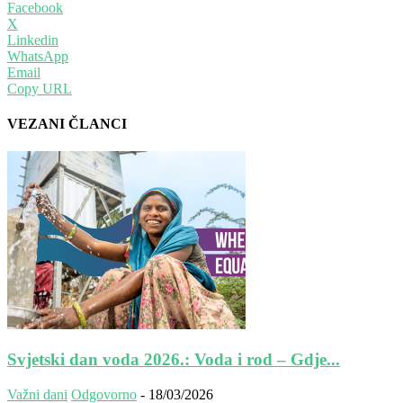
Facebook
X
Linkedin
WhatsApp
Email
Copy URL
VEZANI ČLANCI
Svjetski dan voda 2026.: Voda i rod – Gdje...
Važni dani
Odgovorno
-
18/03/2026