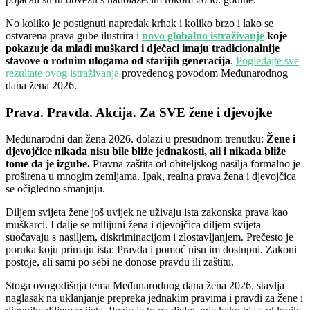
No koliko je postignuti napredak krhak i koliko brzo i lako se
ostvarena prava gube ilustrira i
novo globalno istraživanje
koje
pokazuje da mladi muškarci i dječaci imaju tradicionalnije
stavove o rodnim ulogama od starijih generacija
.
Pogledajte sve
rezultate ovog istraživanja
provedenog povodom Međunarodnog
dana žena 2026.
Prava. Pravda. Akcija. Za SVE žene i djevojke
Međunarodni dan žena 2026. dolazi u presudnom trenutku:
Žene i
djevojčice nikada nisu bile bliže jednakosti, ali i nikada bliže
tome da je izgube.
Pravna zaštita od obiteljskog nasilja formalno je
proširena u mnogim zemljama. Ipak, realna prava žena i djevojčica
se očigledno smanjuju.
Diljem svijeta žene još uvijek ne uživaju ista zakonska prava kao
muškarci. I dalje se milijuni žena i djevojčica diljem svijeta
suočavaju s nasiljem, diskriminacijom i zlostavljanjem. Prečesto je
poruka koju primaju ista: Pravda i pomoć nisu im dostupni. Zakoni
postoje, ali sami po sebi ne donose pravdu ili zaštitu.
Stoga ovogodišnja tema Međunarodnog dana žena 2026. stavlja
naglasak na uklanjanje prepreka jednakim pravima i pravdi za žene i