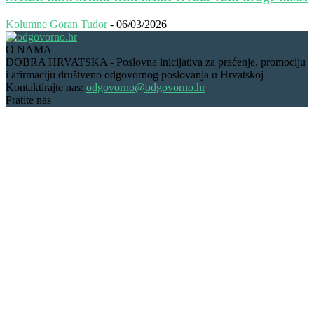
Kolumne
Goran Tudor
-
06/03/2026
O NAMA
DOBRA HRVATSKA - Poslovna inicijativa za praćenje, promociju
i afirmaciju društveno odgovornog poslovanja u Hrvatskoj
Kontaktirajte nas:
odgovorno@odgovorno.hr
Pratite nas