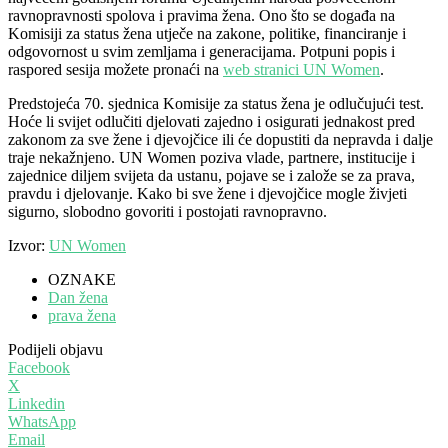
ravnopravnosti spolova i pravima žena. Ono što se događa na
Komisiji za status žena utječe na zakone, politike, financiranje i
odgovornost u svim zemljama i generacijama.
Potpuni popis i
raspored sesija možete pronaći na
web stranici UN Women
.
Predstojeća 70. sjednica Komisije za status žena je odlučujući test.
Hoće li svijet odlučiti djelovati zajedno i osigurati jednakost pred
zakonom za sve žene i djevojčice ili će dopustiti da nepravda i dalje
traje nekažnjeno. UN Women poziva vlade, partnere, institucije i
zajednice diljem svijeta da ustanu, pojave se i založe se za prava,
pravdu i djelovanje. Kako bi sve žene i djevojčice mogle živjeti
sigurno, slobodno govoriti i postojati ravnopravno.
Izvor:
UN Women
OZNAKE
Dan žena
prava žena
Podijeli objavu
Facebook
X
Linkedin
WhatsApp
Email