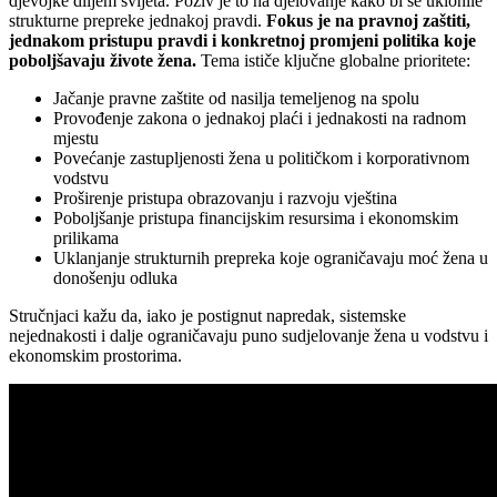
djevojke diljem svijeta. Poziv je to na djelovanje kako bi se uklonile
strukturne prepreke jednakoj pravdi.
Fokus je na pravnoj zaštiti,
jednakom pristupu pravdi i konkretnoj promjeni politika koje
poboljšavaju živote žena.
Tema ističe ključne globalne prioritete:
Jačanje pravne zaštite od nasilja temeljenog na spolu
Provođenje zakona o jednakoj plaći i jednakosti na radnom
mjestu
Povećanje zastupljenosti žena u političkom i korporativnom
vodstvu
Proširenje pristupa obrazovanju i razvoju vještina
Poboljšanje pristupa financijskim resursima i ekonomskim
prilikama
Uklanjanje strukturnih prepreka koje ograničavaju moć žena u
donošenju odluka
Stručnjaci kažu da, iako je postignut napredak, sistemske
nejednakosti i dalje ograničavaju puno sudjelovanje žena u vodstvu i
ekonomskim prostorima.