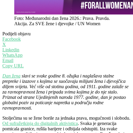
Foto: Međunarodni dan žena 2026.: Prava. Pravda.
Akcija. Za SVE žene i djevojke / UN Women
Podijeli objavu
Facebook
X
Linkedin
WhatsApp
Email
Copy URL
Dan žena
slavi se svake godine 8. ožujka i naglašava stalne
prepreke i izazove s kojima se suočavaju milijuni žena i djevojčica
diljem svijeta. V
eć više od stotinu godina, od 1911. godine zalaže se
za ravnopravnost žena i pripada svima kojima je do nje stalo.
Priznat od strane Ujedinjenih naroda 1977. godine, dan je postao
globalni poziv za poticanje napretka u području rodne
ravnopravnosti.
Stoljećima su se žene borile za jednaka prava, mogućnosti i slobodu.
Od sufražetkinja do digitalnih aktivistica
. Svaka je generacija
pomicala granice, rušila barijere i odbijala odstupiti. Iza svake