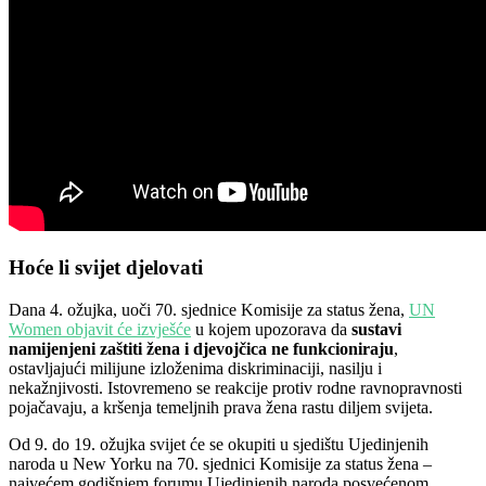
Hoće li svijet djelovati
Dana 4. ožujka, uoči 70. sjednice Komisije za status žena,
UN
Women objavit će izvješće
u kojem upozorava da
sustavi
namijenjeni zaštiti žena i djevojčica ne funkcioniraju
,
ostavljajući milijune izloženima diskriminaciji, nasilju i
nekažnjivosti. Istovremeno se reakcije protiv rodne ravnopravnosti
pojačavaju, a kršenja temeljnih prava žena rastu diljem svijeta.
Od 9. do 19. ožujka svijet će se okupiti u sjedištu Ujedinjenih
naroda u New Yorku na 70. sjednici Komisije za status žena –
najvećem godišnjem forumu Ujedinjenih naroda posvećenom