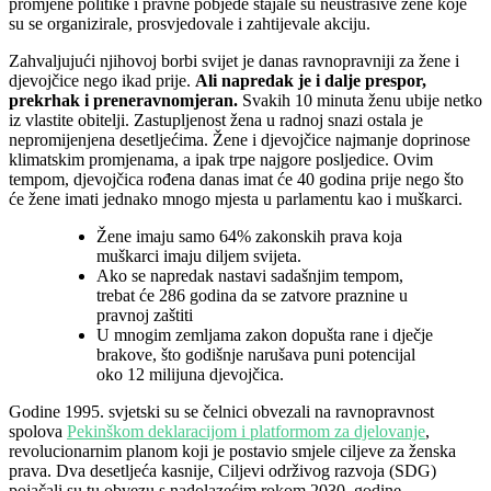
promjene politike i pravne pobjede stajale su neustrašive žene koje
su se organizirale, prosvjedovale i zahtijevale akciju.
Zahvaljujući njihovoj borbi svijet je danas ravnopravniji za žene i
djevojčice nego ikad prije.
Ali napredak je i dalje prespor,
prekrhak i preneravnomjeran.
Svakih 10 minuta ženu ubije netko
iz vlastite obitelji. Zastupljenost žena u radnoj snazi ​​ostala je
nepromijenjena desetljećima. Žene i djevojčice najmanje doprinose
klimatskim promjenama, a ipak trpe najgore posljedice. Ovim
tempom, djevojčica rođena danas imat će 40 godina prije nego što
će žene imati jednako mnogo mjesta u parlamentu kao i muškarci.
Žene imaju samo 64% zakonskih prava koja
muškarci imaju diljem svijeta.
Ako se napredak nastavi sadašnjim tempom,
trebat će 286 godina da se zatvore praznine u
pravnoj zaštiti
U mnogim zemljama zakon dopušta rane i dječje
brakove, što godišnje narušava puni potencijal
oko 12 milijuna djevojčica.
Godine 1995. svjetski su se čelnici obvezali na ravnopravnost
spolova
Pekinškom deklaracijom i platformom za djelovanje
,
revolucionarnim planom koji je postavio smjele ciljeve za ženska
prava. Dva desetljeća kasnije, Ciljevi održivog razvoja (SDG)
pojačali su tu obvezu s nadolazećim rokom 2030. godine.