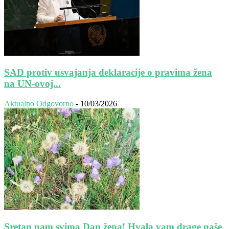
SAD protiv usvajanja deklaracije o pravima žena
na UN-ovoj...
Aktualno
Odgovorno
-
10/03/2026
Sretan nam svima Dan žena! Hvala vam drage naše.