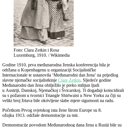
Foto: Clara Zetkin i Rosa
Luxemburg, 1910. / Wikimedia
Godine 1910. prva međunarodna ženska konferencija bila je
održana u Kopenhagenu u organizaciji Socijalističke
Internacionale te ustanovila ‘Međunarodni dan žena’ na prijedlog
slavne njemačke socijalistkinje
Clare Zetkin
. Sljedeće godine
Međunarodni dan žena obilježilo je preko milijun ljudi
u Austriji, Danskoj, Njemačkoj i Švicarskoj. Ti događaji koincidirali
su s požarom u tvornici Triangle Shirtwaist u New Yorku za čiji su
veliki broj žrtava bile okrivljene slabe mjere sigurnosti na radu.
Početkom Prvog svjetskog rata žene širom Europe su 8.
ožujka 1913. održale demonstracije za mir.
Demonstracije povodom Međunarodnog dana žena u Rusiji bile su