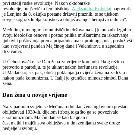
prvi stadij ruske revolucije. Nakon oktobarske
revolucije, boljševička feministkinja
Aleksandra Kolontaj
nagovorila
je Lenjina da 8. ožujka postane državni praznik, te se tijekom
sovjetskog razdoblja koristio za obilježavanje “herojstva radnica”.
Međutim, u mnogim komunističkim državama taj je praznik izgubio
svoju ideološku osnovu i postao prilika muškarcima za iskazivanje
ljubavi i poštovanja prema pripadnicama suprotnog spola, posluživši
kao svojevrsni pandan Majčinog dana i Valentinova u zapadnim
državama.
U Čehoslovačkoj se Dan žena za vrijeme komunističkog režima
pretvorio u parodiju, te je ukinut nakon baršunaste revolucije.
U Mađarskoj se, pak, običaj poklanjanja cvijeća ženama zadržao i
nakon pada komunizma. U Italiji je grančica mimoze simbol Dana
žena.
Dan žena u novije vrijeme
Na zapadnom svijetu se Međunarodni dan žena uglavnom prestao
obilježavati 1930-ih, dijelom i zbog toga što ga se povezivalo
s komunizmom. Majčin dan se kao blagdan u
čast majki i majčinstva obilježava u tim zemljama svake druge
nedjelje u svibnju.