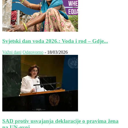
Svjetski dan voda 2026.: Voda i rod – Gdje...
Važni dani
Odgovorno
-
18/03/2026
SAD protiv usvajanja deklaracije o pravima žena
na UN-ovoj...