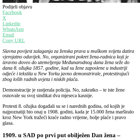
Podijeli objavu
Facebook
X
Linkedin
WhatsApp
Email
Copy URL
Slavna povijest zalaganja za ženska prava u muškom svijetu datira
vjerojatno oduvijek. No, organizirani pokret žena-radnica koji je
izravno doveo do utemeljenja Međunarodnog dana žena seže do
dana 8. ožujka 1857. godine, kad su žene zaposlene u industriji
odjeće i tekstila u New Yorku javno demonstrirale, protestirajući
zbog loših radnih uvjeta i niskih plaća.
Demonstracije je rastjerala policija. No, zakratko – te iste žene
osnovale su svoj sindikat dva mjeseca kasnije.
Protesti 8. ožujka događali su se i narednih godina, od kojih je
najpoznatiji bio onaj u 1908. godini, kada je 15.000 žena marširalo
kroz New York tražeći kraće radno vrijeme, bolje plaće i pravo
glasa.
1909. u SAD po prvi put obilježen Dan žena –