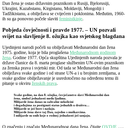
Dan žena je ostao državnim praznikom u Rusiji, Bjelorusiji,
Ukrajini, Kazahstanu, Kirgistanu, Moldaviji, Mongoliji i
Tadžikistanu, a obilježava se cvijećem i poklonima. Međutim, 1960-
ih su ga ponovno počele slaviti
feministkinje
.
Pobjeda čovječnosti i pravde 1977. – UN pozvali
svijet na slavljenje 8. ožujka kao svjetskog blagdana
Ujedinjeni narodi počeli su obilježavati Međunarodni dan žena
1975. godine, koja je bila proglašena
Međunarodnom godinom
žena
. Godine 1977. Opća skupština Ujedinjenih naroda pozvala je
države članice da 8. marta proglase službenim UN-ovim praznikom
za ženska prava i svjetski mir. Od tada se Međunarodni dan žena
obilježava svake godine i od strane UN-a i u brojnim zemljama, a
svake godine obilježavanje je usredotočeno na određenu temu ili
pitanje u okviru
ženskih prava
.
Svake godine, na dan 8. ožujka, čovječanstvo slavi Međunarodni dan
žena, simbol jednakosti među ljudima.
Milijarde žena danas su zahvalne nekolicini
i događajima za postignuti status jednakih u društvu…
Milijarde se još bore i nadaju.
Milijarde žena slave taj Dan, zajedno s muškarcima.
I milijarde su onih koje o rodnoj jednakosti još sanjaju.
O značenju i značaju Međunarodnog dana žena,
čitajte
OVDJE
….