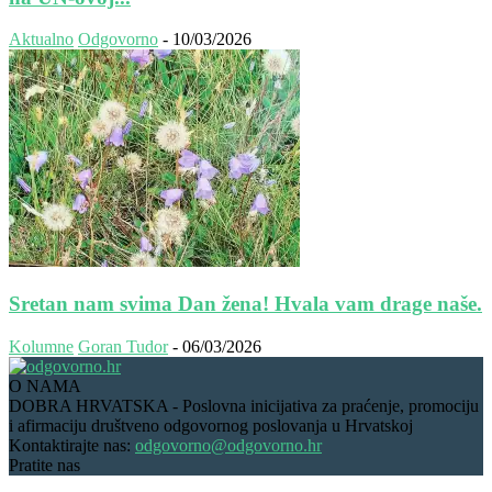
Aktualno
Odgovorno
-
10/03/2026
Sretan nam svima Dan žena! Hvala vam drage naše.
Kolumne
Goran Tudor
-
06/03/2026
O NAMA
DOBRA HRVATSKA - Poslovna inicijativa za praćenje, promociju
i afirmaciju društveno odgovornog poslovanja u Hrvatskoj
Kontaktirajte nas:
odgovorno@odgovorno.hr
Pratite nas