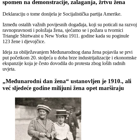
spomen na demonstracije, zalaganja, žrtvu žena
Deklaraciju o tome donijela je Socijalistička partija Amerike.
Između ostalih važnih povijesnih događaja, koji su poticali na razvoj
ravnopravnosti i položaja žena, sjećamo se i požara u tvornici
Triangle Shirtwaist u New Yorku 1911. godine kada su poginule
123 žene i djevojčice.
Ideja za obilježavanjem Međunarodnog dana žena pojavila se prvi
put početkom 20. stoljeća u doba brze industrijalizacije i ekonomske
ekspanzije koja je često dovodila do protesta zbog loših radnih
uvjeta.
„Međunarodni dan žena“ ustanovljen je 1910., ali
već sljedeće godine milijuni žena opet marširaju