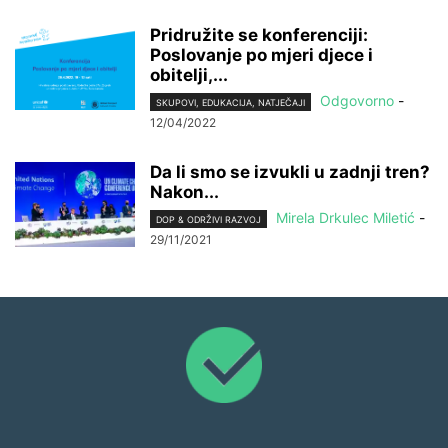
Pridružite se konferenciji:
Poslovanje po mjeri djece i
obitelji,...
Odgovorno
-
SKUPOVI, EDUKACIJA, NATJEČAJI
12/04/2022
Da li smo se izvukli u zadnji tren?
Nakon...
Mirela Drkulec Miletić
-
DOP & ODRŽIVI RAZVOJ
29/11/2021