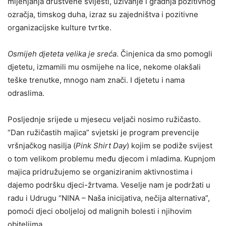
mijenjanja društvene svijesti, uživanje i gradnja pozitivnog
ozračja, timskog duha, izraz su zajedništva i pozitivne
organizacijske kulture tvrtke.
Osmijeh djeteta velika je sreća
. Činjenica da smo pomogli
djetetu, izmamili mu osmijehe na lice, nekome olakšali
teške trenutke, mnogo nam znači. I djetetu i nama
odraslima.
Posljednje srijede u mjesecu veljači nosimo ružičasto.
“Dan ružičastih majica” svjetski je program prevencije
vršnjačkog nasilja (
Pink Shirt Day
) kojim se podiže svijest
o tom velikom problemu među djecom i mladima. Kupnjom
majica pridružujemo se organiziranim aktivnostima i
dajemo podršku djeci-žrtvama. Veselje nam je podržati u
radu i Udrugu “NINA – Naša inicijativa, nečija alternativa”,
pomoći djeci oboljeloj od malignih bolesti i njihovim
obiteljima.