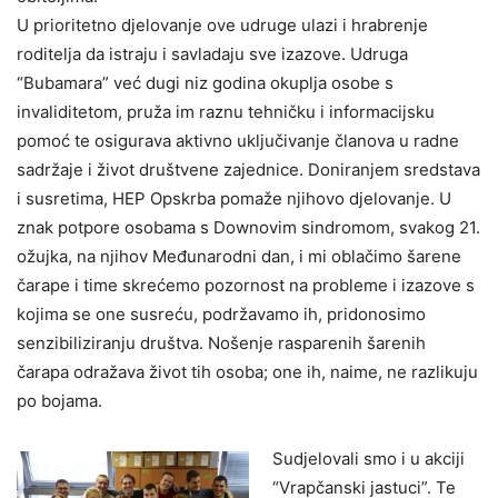
U prioritetno djelovanje ove udruge ulazi i hrabrenje
roditelja da istraju i savladaju sve izazove. Udruga
“Bubamara” već dugi niz godina okuplja osobe s
invaliditetom, pruža im raznu tehničku i informacijsku
pomoć te osigurava aktivno uključivanje članova u radne
sadržaje i život društvene zajednice. Doniranjem sredstava
i susretima, HEP Opskrba pomaže njihovo djelovanje. U
znak potpore osobama s Downovim sindromom, svakog 21.
ožujka, na njihov Međunarodni dan, i mi oblačimo šarene
čarape i time skrećemo pozornost na probleme i izazove s
kojima se one susreću, podržavamo ih, pridonosimo
senzibiliziranju društva. Nošenje rasparenih šarenih
čarapa odražava život tih osoba; one ih, naime, ne razlikuju
po bojama.
Sudjelovali smo i u akciji
“Vrapčanski jastuci”. Te