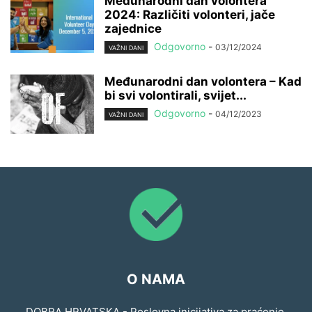
Međunarodni dan volontera
2024: Različiti volonteri, jače
zajednice
Odgovorno
-
03/12/2024
VAŽNI DANI
Međunarodni dan volontera – Kad
bi svi volontirali, svijet...
Odgovorno
-
04/12/2023
VAŽNI DANI
O NAMA
DOBRA HRVATSKA - Poslovna inicijativa za praćenje,