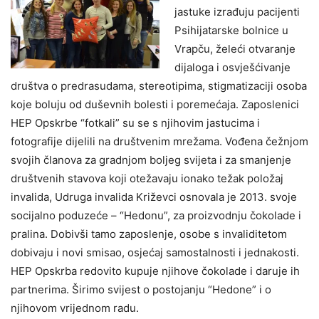
jastuke izrađuju pacijenti
Psihijatarske bolnice u
Vrapču, želeći otvaranje
dijaloga i osvješćivanje
društva o predrasudama, stereotipima, stigmatizaciji osoba
koje boluju od duševnih bolesti i poremećaja. Zaposlenici
HEP Opskrbe “fotkali” su se s njihovim jastucima i
fotografije dijelili na društvenim mrežama. Vođena čežnjom
svojih članova za gradnjom boljeg svijeta i za smanjenje
društvenih stavova koji otežavaju ionako težak položaj
invalida, Udruga invalida Križevci osnovala je 2013. svoje
socijalno poduzeće – “Hedonu”, za proizvodnju čokolade i
pralina. Dobivši tamo zaposlenje, osobe s invaliditetom
dobivaju i novi smisao, osjećaj samostalnosti i jednakosti.
HEP Opskrba redovito kupuje njihove čokolade i daruje ih
partnerima. Širimo svijest o postojanju “Hedone” i o
njihovom vrijednom radu.