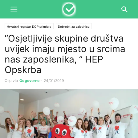
Hrvatski registar DOP primjera
Dobrobit za zajednicu
“Osjetljivije skupine društva
uvijek imaju mjesto u srcima
nas zaposlenika, ” HEP
Opskrba
Objavio
Odgovorno
-
24/01/2019