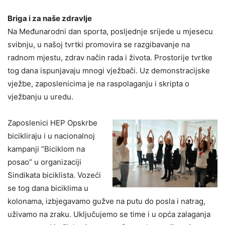
Briga i za naše zdravlje
Na Međunarodni dan sporta, posljednje srijede u mjesecu
svibnju, u našoj tvrtki promovira se razgibavanje na
radnom mjestu, zdrav način rada i života. Prostorije tvrtke
tog dana ispunjavaju mnogi vježbači. Uz demonstracijske
vježbe, zaposlenicima je na raspolaganju i skripta o
vježbanju u uredu.
Zaposlenici HEP Opskrbe
bicikliraju i u nacionalnoj
kampanji “Biciklom na
posao” u organizaciji
Sindikata biciklista. Vozeći
se tog dana biciklima u
kolonama, izbjegavamo gužve na putu do posla i natrag,
uživamo na zraku. Uključujemo se time i u opća zalaganja