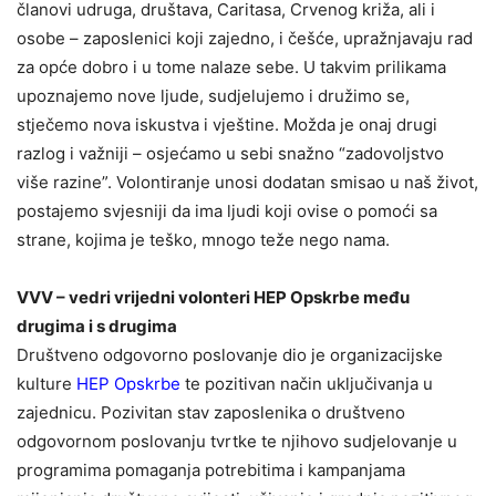
članovi udruga, društava, Caritasa, Crvenog križa, ali i
osobe – zaposlenici koji zajedno, i češće, upražnjavaju rad
za opće dobro i u tome nalaze sebe. U takvim prilikama
upoznajemo nove ljude, sudjelujemo i družimo se,
stječemo nova iskustva i vještine. Možda je onaj drugi
razlog i važniji – osjećamo u sebi snažno “zadovoljstvo
više razine”. Volontiranje unosi dodatan smisao u naš život,
postajemo svjesniji da ima ljudi koji ovise o pomoći sa
strane, kojima je teško, mnogo teže nego nama.
VVV – vedri vrijedni volonteri HEP Opskrbe među
drugima i s drugima
Društveno odgovorno poslovanje dio je organizacijske
kulture
HEP Opskrbe
te pozitivan način uključivanja u
zajednicu. Pozivitan stav zaposlenika o društveno
odgovornom poslovanju tvrtke te njihovo sudjelovanje u
programima pomaganja potrebitima i kampanjama