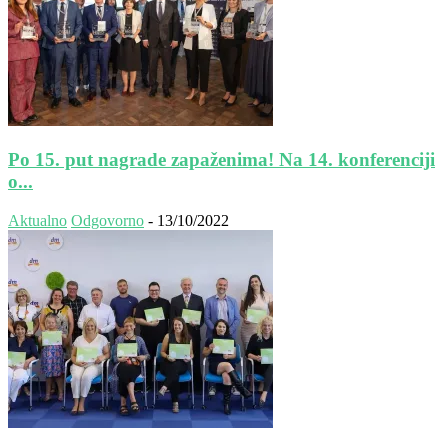
Po 15. put nagrade zapaženima! Na 14. konferenciji
o...
Aktualno
Odgovorno
-
13/10/2022