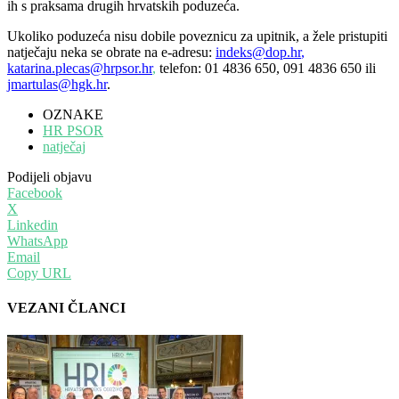
ih s praksama drugih hrvatskih poduzeća.
Ukoliko poduzeća nisu dobile poveznicu za upitnik, a žele pristupiti
natječaju neka se obrate na e-adresu:
indeks@dop.hr
,
katarina.plecas@hrpsor.hr
,
telefon: 01 4836 650, 091 4836 650 ili
jmartulas@hgk.hr
.
OZNAKE
HR PSOR
natječaj
Podijeli objavu
Facebook
X
Linkedin
WhatsApp
Email
Copy URL
VEZANI ČLANCI