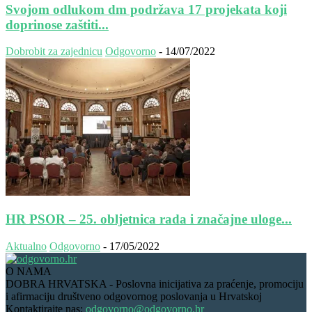
Svojom odlukom dm podržava 17 projekata koji
doprinose zaštiti...
Dobrobit za zajednicu
Odgovorno
-
14/07/2022
HR PSOR – 25. obljetnica rada i značajne uloge...
Aktualno
Odgovorno
-
17/05/2022
O NAMA
DOBRA HRVATSKA - Poslovna inicijativa za praćenje, promociju
i afirmaciju društveno odgovornog poslovanja u Hrvatskoj
Kontaktirajte nas:
odgovorno@odgovorno.hr