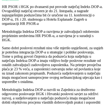
HR PSOR i HGK po dvanaesti put provode natječaj Indeks DOP-a.
Ovogodišnji natječaj otvoren je do 21. listopada, a nagrade
najuspješnijim poduzećima bit će uručene na 11. konferenciji o
DOP-u, 19. i 20. studenoga u Hotelu Esplanade Zagreb u
organizaciji HR PSOR-a
Metodologija Indeksa DOP-a razvijena je zahvaljujući odobrenim
projektnim sredstvima HR PSOR-u, a razvijena je u suradnji s
HGK.
Samo dobri poslovni rezultati nisu više mjerilo uspješnosti, za uspjeh
je potrebna integracija DOP-a u strategije i politike poslovanja.
Tome u prilog govori činjenica da poduzeća koja sudjeluju u
natječaju Indeksa DOP-a imaju vidljivo bolje poslovne rezultate od
ostalih zahvaljujući zadovoljstvu zaposlenika. Na primjer prosječna
plaća je 23 % veća, a zaposlenici ostvaruju neke od povlastica koje
su iznad zakonom propisanih. Poduzeća sudjelovanjem u natječaju
imaju mogućnost samoprocjene svojeg nefinancijskog utjecaja kao i
usporedbe s ostalima.
Metodologiju Indeksa DOP-a razvili su Zajednica za društveno
odgovorno poslovanje HGK i Hrvatski poslovni savjet za održivi
razvoj, a sudjelovanjem u natječaju poduzeća imaju mogućnost
dobiti objektivnu procjenu vlastitih dobrovoljnih praksi i usporediti