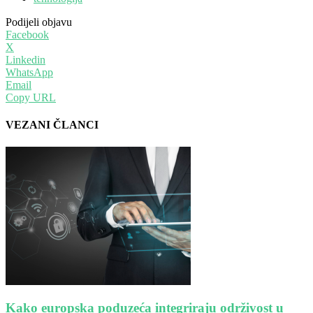
Podijeli objavu
Facebook
X
Linkedin
WhatsApp
Email
Copy URL
VEZANI ČLANCI
Kako europska poduzeća integriraju održivost u