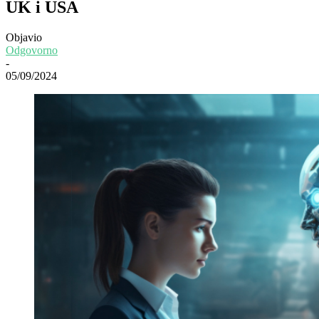
UK i USA
Objavio
Odgovorno
-
05/09/2024