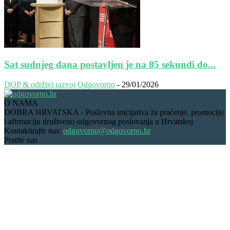
Sat sudnjeg dana postavljen je na 85 sekundi do...
DOP & održivi razvoj
Odgovorno
-
29/01/2026
O NAMA
DOBRA HRVATSKA - Poslovna inicijativa za praćenje, promociju
i afirmaciju društveno odgovornog poslovanja u Hrvatskoj
Kontaktirajte nas:
odgovorno@odgovorno.hr
Pratite nas