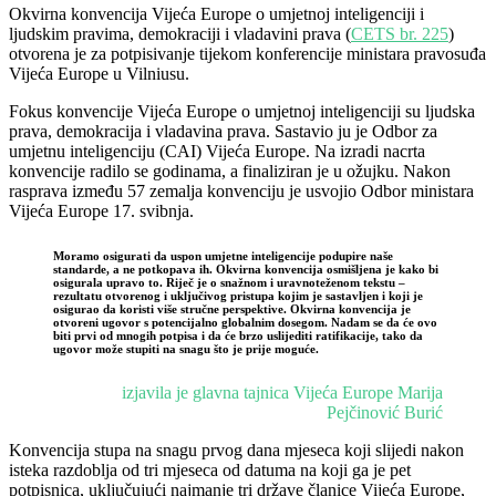
Okvirna konvencija Vijeća Europe o umjetnoj inteligenciji i
ljudskim pravima, demokraciji i vladavini prava (
CETS br. 225
)
otvorena je za potpisivanje tijekom konferencije ministara pravosuđa
Vijeća Europe u Vilniusu.
Fokus konvencije Vijeća Europe o umjetnoj inteligenciji su ljudska
prava, demokracija i vladavina prava. Sastavio ju je Odbor za
umjetnu inteligenciju (CAI) Vijeća Europe. Na izradi nacrta
konvencije radilo se godinama, a finaliziran je u ožujku. Nakon
rasprava između 57 zemalja konvenciju je usvojio Odbor ministara
Vijeća Europe 17. svibnja.
Moramo osigurati da uspon umjetne inteligencije podupire naše
standarde, a ne potkopava ih. Okvirna konvencija osmišljena je kako bi
osigurala upravo to. Riječ je o snažnom i uravnoteženom tekstu –
rezultatu otvorenog i uključivog pristupa kojim je sastavljen i koji je
osigurao da koristi više stručne perspektive. Okvirna konvencija je
otvoreni ugovor s potencijalno globalnim dosegom. Nadam se da će ovo
biti prvi od mnogih potpisa i da će brzo uslijediti ratifikacije, tako da
ugovor može stupiti na snagu što je prije moguće.
izjavila je glavna tajnica Vijeća Europe Marija
Pejčinović Burić
Konvencija stupa na snagu prvog dana mjeseca koji slijedi nakon
isteka razdoblja od tri mjeseca od datuma na koji ga je pet
potpisnica, uključujući najmanje tri države članice Vijeća Europe,