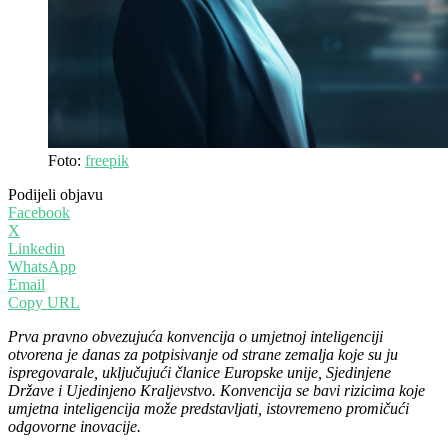
Foto:
freepik
Podijeli objavu
Facebook
X
Linkedin
WhatsApp
Email
Copy URL
Prva pravno obvezujuća konvencija o umjetnoj inteligenciji
otvorena je danas za potpisivanje od strane zemalja koje su ju
ispregovarale, uključujući članice Europske unije, Sjedinjene
Države i Ujedinjeno Kraljevstvo. Konvencija se bavi rizicima koje
umjetna inteligencija može predstavljati, istovremeno promičući
odgovorne inovacije.