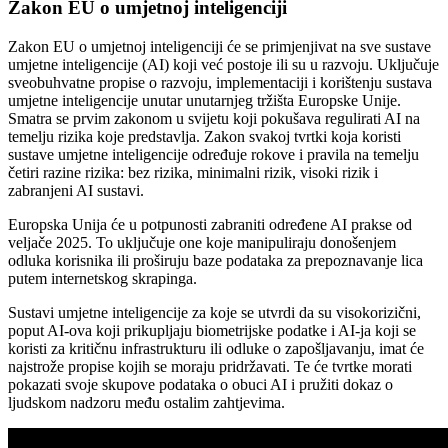
Zakon EU o umjetnoj inteligenciji
Zakon EU o umjetnoj inteligenciji će se primjenjivat na sve sustave
umjetne inteligencije (AI) koji već postoje ili su u razvoju. Uključuje
sveobuhvatne propise o razvoju, implementaciji i korištenju sustava
umjetne inteligencije unutar unutarnjeg tržišta Europske Unije.
Smatra se prvim zakonom u svijetu koji pokušava regulirati AI na
temelju rizika koje predstavlja. Zakon svakoj tvrtki koja koristi
sustave umjetne inteligencije određuje rokove i pravila na temelju
četiri razine rizika: bez rizika, minimalni rizik, visoki rizik i
zabranjeni AI sustavi.
Europska Unija će u potpunosti zabraniti određene AI prakse od
veljače 2025. To uključuje one koje manipuliraju donošenjem
odluka korisnika ili proširuju baze podataka za prepoznavanje lica
putem internetskog skrapinga.
Sustavi umjetne inteligencije za koje se utvrdi da su visokorizični,
poput AI-ova koji prikupljaju biometrijske podatke i AI-ja koji se
koristi za kritičnu infrastrukturu ili odluke o zapošljavanju, imat će
najstrože propise kojih se moraju pridržavati. Te će tvrtke morati
pokazati svoje skupove podataka o obuci AI i pružiti dokaz o
ljudskom nadzoru među ostalim zahtjevima.