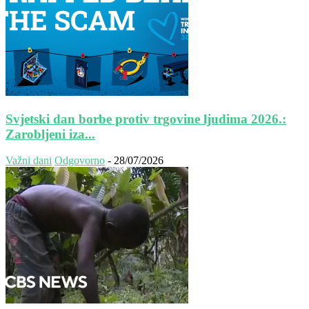
Svjetski dan borbe protiv trgovine ljudima 2026.:
Zarobljeni iza...
Važni dani
Odgovorno
-
28/07/2026