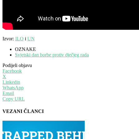
Izvor:
ILO
i
UN
OZNAKE
Svjetski dan borbe protiv dječjeg rada
Podijeli objavu
Facebook
X
Linkedin
WhatsApp
Email
Copy URL
VEZANI ČLANCI