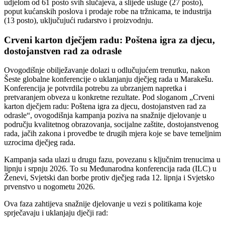
udjelom od 61 posto svih slučajeva, a slijede usluge (27 posto),
poput kućanskih poslova i prodaje robe na tržnicama, te industrija
(13 posto), uključujući rudarstvo i proizvodnju.
Crveni karton dječjem radu: Poštena igra za djecu,
dostojanstven rad za odrasle
Ovogodišnje obilježavanje dolazi u odlučujućem trenutku, nakon
Šeste globalne konferencije o uklanjanju dječjeg rada u Marakešu.
Konferencija je potvrdila potrebu za ubrzanjem napretka i
pretvaranjem obveza u konkretne rezultate. Pod sloganom „Crveni
karton dječjem radu: Poštena igra za djecu, dostojanstven rad za
odrasle“, ovogodišnja kampanja poziva na snažnije djelovanje u
području kvalitetnog obrazovanja, socijalne zaštite, dostojanstvenog
rada, jačih zakona i provedbe te drugih mjera koje se bave temeljnim
uzrocima dječjeg rada.
Kampanja sada ulazi u drugu fazu, povezanu s ključnim trenucima u
lipnju i srpnju 2026. To su Međunarodna konferencija rada (ILC) u
Ženevi,
Svjetski dan borbe protiv dječjeg rada
12. lipnja i Svjetsko
prvenstvo u nogometu 2026.
Ova faza zahtijeva snažnije djelovanje u vezi s politikama koje
sprječavaju i uklanjaju dječji rad: