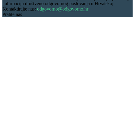
i afirmaciju društveno odgovornog poslovanja u Hrvatskoj
Kontaktirajte nas:
odgovorno@odgovorno.hr
Pratite nas