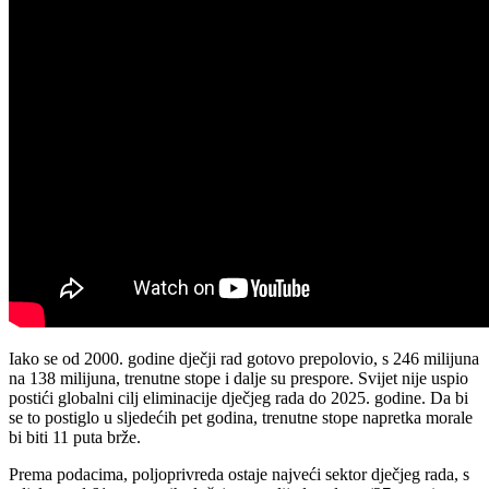
Iako se od 2000. godine dječji rad gotovo prepolovio, s 246 milijuna
na 138 milijuna, trenutne stope i dalje su prespore. Svijet nije uspio
postići globalni cilj eliminacije dječjeg rada do 2025. godine. Da bi
se to postiglo u sljedećih pet godina, trenutne stope napretka morale
bi biti 11 puta brže.
Prema podacima, poljoprivreda ostaje najveći sektor dječjeg rada, s