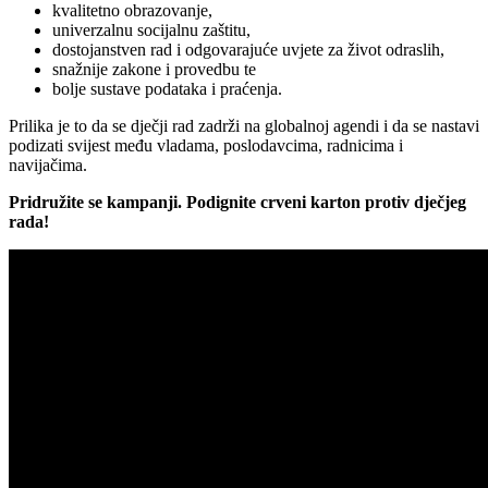
kvalitetno obrazovanje,
univerzalnu socijalnu zaštitu,
dostojanstven rad i odgovarajuće uvjete za život odraslih,
snažnije zakone i provedbu te
bolje sustave podataka i praćenja.
Prilika je to da se dječji rad zadrži na globalnoj agendi i da se nastavi
podizati svijest među vladama, poslodavcima, radnicima i
navijačima.
Pridružite se kampanji. Podignite crveni karton protiv dječjeg
rada!