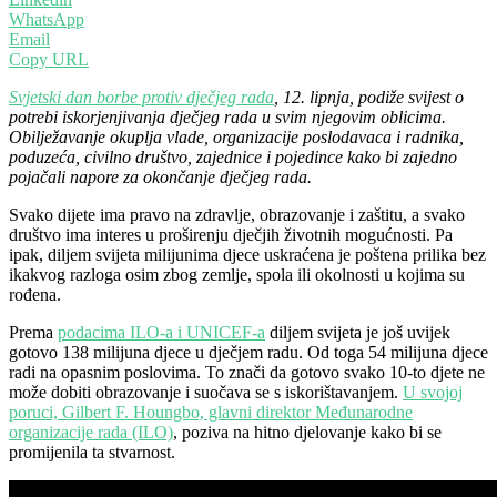
WhatsApp
Email
Copy URL
Svjetski dan borbe protiv dječjeg rada
, 12. lipnja, podiže svijest o
potrebi iskorjenjivanja dječjeg rada u svim njegovim oblicima.
Obilježavanje okuplja vlade, organizacije poslodavaca i radnika,
poduzeća, civilno društvo, zajednice i pojedince kako bi zajedno
pojačali napore za okončanje dječjeg rada.
Svako dijete ima pravo na zdravlje, obrazovanje i zaštitu, a svako
društvo ima interes u proširenju dječjih životnih mogućnosti. Pa
ipak, diljem svijeta milijunima djece uskraćena je poštena prilika bez
ikakvog razloga osim zbog zemlje, spola ili okolnosti u kojima su
rođena.
Prema
podacima ILO-a i UNICEF-a
diljem svijeta je još uvijek
gotovo 138 milijuna djece u dječjem radu. Od toga 54 milijuna djece
radi na opasnim poslovima. To znači da gotovo svako 10-to djete ne
može dobiti obrazovanje i suočava se s iskorištavanjem.
U svojoj
poruci, Gilbert F. Houngbo, glavni direktor Međunarodne
organizacije rada (ILO)
, poziva na hitno djelovanje kako bi se
promijenila ta stvarnost.