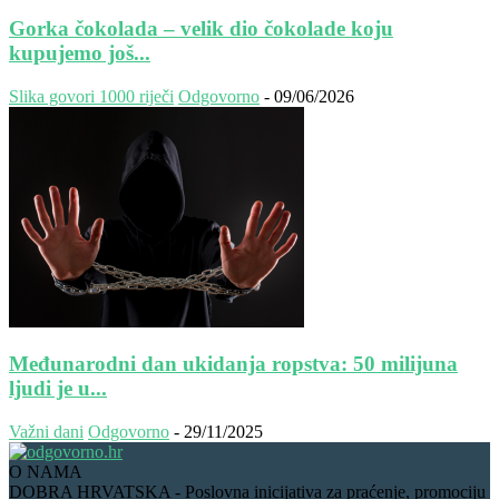
Gorka čokolada – velik dio čokolade koju
kupujemo još...
Slika govori 1000 riječi
Odgovorno
-
09/06/2026
Međunarodni dan ukidanja ropstva: 50 milijuna
ljudi je u...
Važni dani
Odgovorno
-
29/11/2025
O NAMA
DOBRA HRVATSKA - Poslovna inicijativa za praćenje, promociju