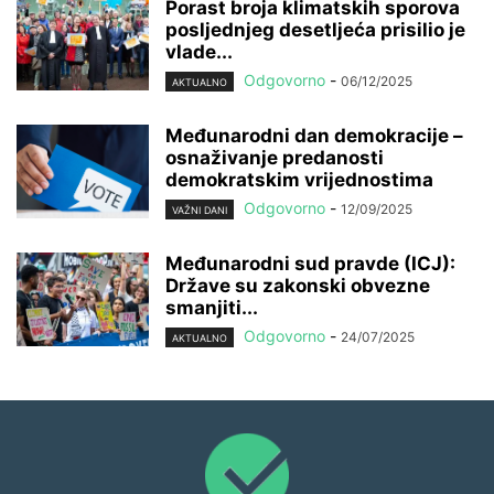
Porast broja klimatskih sporova
posljednjeg desetljeća prisilio je
vlade...
Odgovorno
-
06/12/2025
AKTUALNO
Međunarodni dan demokracije –
osnaživanje predanosti
demokratskim vrijednostima
Odgovorno
-
12/09/2025
VAŽNI DANI
Međunarodni sud pravde (ICJ):
Države su zakonski obvezne
smanjiti...
Odgovorno
-
24/07/2025
AKTUALNO