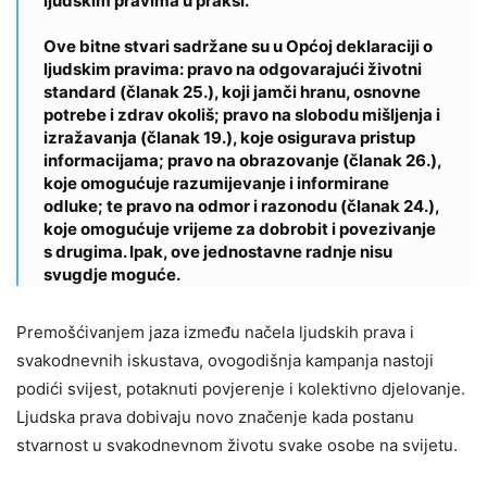
ljudskim pravima u praksi.
Ove bitne stvari sadržane su u Općoj deklaraciji o
ljudskim pravima: pravo na odgovarajući životni
standard (članak 25.), koji jamči hranu, osnovne
potrebe i zdrav okoliš; pravo na slobodu mišljenja i
izražavanja (članak 19.), koje osigurava pristup
informacijama; pravo na obrazovanje (članak 26.),
koje omogućuje razumijevanje i informirane
odluke; te pravo na odmor i razonodu (članak 24.),
koje omogućuje vrijeme za dobrobit i povezivanje
s drugima. Ipak, ove jednostavne radnje nisu
svugdje moguće.
Premošćivanjem jaza između načela ljudskih prava i
svakodnevnih iskustava, ovogodišnja kampanja nastoji
podići svijest, potaknuti povjerenje i kolektivno djelovanje.
Ljudska prava dobivaju novo značenje kada postanu
stvarnost u svakodnevnom životu svake osobe na svijetu.